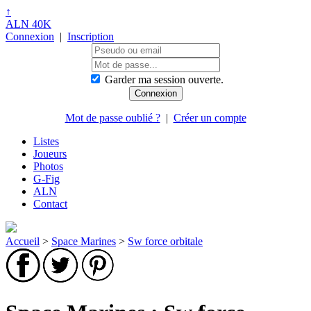
↑
ALN 40K
Connexion
|
Inscription
Garder ma session ouverte.
Mot de passe oublié ?
|
Créer un compte
Listes
Joueurs
Photos
G-Fig
ALN
Contact
Accueil
>
Space Marines
>
Sw force orbitale