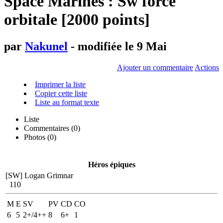
Space Marines : Sw force
orbitale [2000 points]
par
Nakunel
- modifiée le 9 Mai
Ajouter un commentaire
Actions
Imprimer la liste
Copier cette liste
Liste au format texte
Liste
Commentaires (
0
)
Photos (0)
Héros épiques
[SW] Logan Grimnar
110
M
E
SV
PV
CD
CO
6
5
2+/4++
8
6+
1