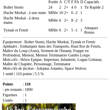
Portée
A
C/T
F
PA
D
Capacités
Bolter Storm
24
2
2+
4
0
1
Tir Rapide 2
Hache Morkaï - à une main
Mêlée
10
2+
6
-2
1
Hache Morkaï - à deux
Mêlée
6
2+
8
-2
3
mains
Attaques
Tymak et Fenrir
Mêlée
6
2+
5
-1
1
Bonus
Equipement
: Bolter Storm, Hache Morkaï, Tymak et Fenrir
Aptitudes
: Embarquer dans des Transports, Haut Roi de Fenris,
Malice du Loup (Aura), Serment de l'Instant, Frappe en
Profondeur, Meneur, Meneur Terminators Gardes Loups
Mots-clés
: Héros Epique, Imperium, Infanterie, Logan Grimnar,
Maître de Chapitre, Personnage, Terminator
Mots-clés de faction
: Adeptus Astartes, Space Wolves
1 unité | 110 points | 5.5 %
Points
:
110
- pts restants
:
1890
Figurines
:
1
Unités
:
1