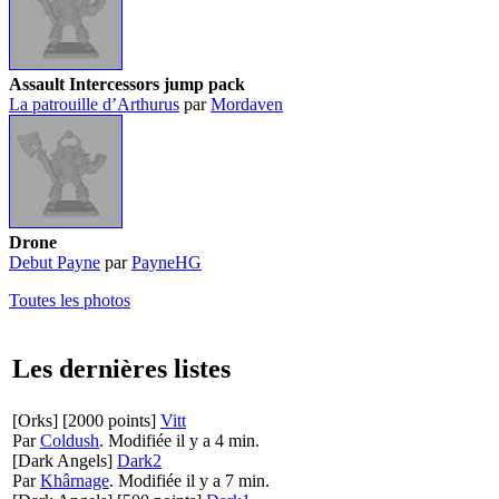
Assault Intercessors jump pack
La patrouille d’Arthurus
par
Mordaven
Drone
Debut Payne
par
PayneHG
Toutes les photos
Les dernières listes
[Orks]
[2000 points]
Vitt
Par
Coldush
.
Modifiée il y a 4 min.
[Dark Angels]
Dark2
Par
Khârnage
.
Modifiée il y a 7 min.