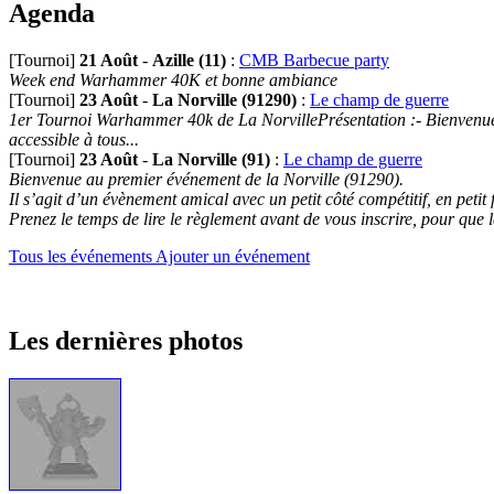
Agenda
[Tournoi]
21 Août
-
Azille (11)
:
CMB Barbecue party
Week end Warhammer 40K et bonne ambiance
[Tournoi]
23 Août
-
La Norville (91290)
:
Le champ de guerre
1er Tournoi Warhammer 40k de La NorvillePrésentation :- Bienvenue au
accessible à tous...
[Tournoi]
23 Août
-
La Norville (91)
:
Le champ de guerre
Bienvenue au premier événement de la Norville (91290).
Il s’agit d’un évènement amical avec un petit côté compétitif, en petit
Prenez le temps de lire le règlement avant de vous inscrire, pour que 
Tous les événements
Ajouter un événement
Les dernières photos