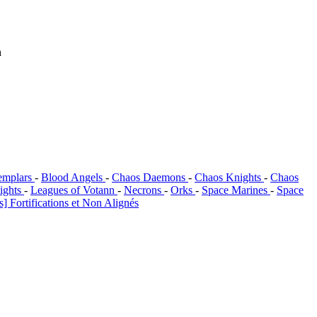
h
emplars
-
Blood Angels
-
Chaos Daemons
-
Chaos Knights
-
Chaos
ights
-
Leagues of Votann
-
Necrons
-
Orks
-
Space Marines
-
Space
] Fortifications et Non Alignés