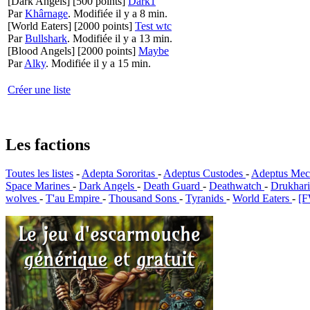
[Dark Angels]
[500 points]
Dark1
Par
Khârnage
.
Modifiée il y a 8 min.
[World Eaters]
[2000 points]
Test wtc
Par
Bullshark
.
Modifiée il y a 13 min.
[Blood Angels]
[2000 points]
Maybe
Par
Alky
.
Modifiée il y a 15 min.
Créer une liste
Les factions
Toutes les listes
-
Adepta Sororitas
-
Adeptus Custodes
-
Adeptus Mec
Space Marines
-
Dark Angels
-
Death Guard
-
Deathwatch
-
Drukhar
wolves
-
T'au Empire
-
Thousand Sons
-
Tyranids
-
World Eaters
-
[F