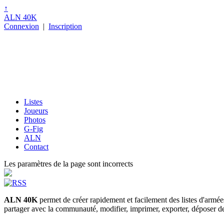
↑
ALN 40K
Connexion
|
Inscription
Listes
Joueurs
Photos
G-Fig
ALN
Contact
Les paramètres de la page sont incorrects
ALN 40K
permet de créer rapidement et facilement des listes d'armé
partager avec la communauté, modifier, imprimer, exporter, déposer des p