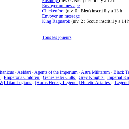
Fushimy
(niv. 0 : Bleu)
inscrit il y a 12 h
Envoyer un message
Chickenfoot
(niv. 0 : Bleu)
inscrit il y a 13 h
Envoyer un message
King Ragnarok
(niv. 2 : Scout)
inscrit il y a 14 
Tous les joueurs
hanicus
-
Aeldari
-
Agents of the Imperium
-
Astra Militarum
-
Black T
i
-
Emperor's Children
-
Genestealer Cults
-
Grey Knights
-
Imperial Kn
W] Titan Legions
-
[Horus Heresy Legends] Heretic Astartes
-
[Legends