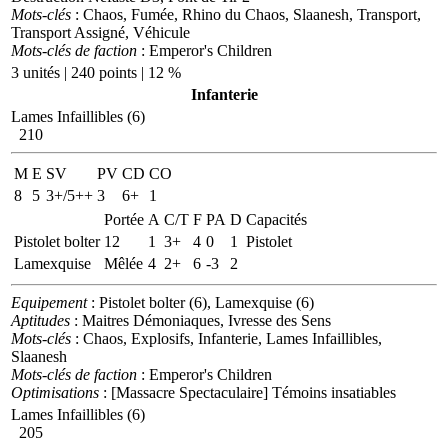
Mots-clés
: Chaos, Fumée, Rhino du Chaos, Slaanesh, Transport,
Transport Assigné, Véhicule
Mots-clés de faction
: Emperor's Children
3 unités | 240 points | 12 %
Infanterie
Lames Infaillibles (6)
210
M
E
SV
PV
CD
CO
8
5
3+/5++
3
6+
1
Portée
A
C/T
F
PA
D
Capacités
Pistolet bolter
12
1
3+
4
0
1
Pistolet
Lamexquise
Mêlée
4
2+
6
-3
2
Equipement
: Pistolet bolter (6), Lamexquise (6)
Aptitudes
: Maitres Démoniaques, Ivresse des Sens
Mots-clés
: Chaos, Explosifs, Infanterie, Lames Infaillibles,
Slaanesh
Mots-clés de faction
: Emperor's Children
Optimisations
: [Massacre Spectaculaire] Témoins insatiables
Lames Infaillibles (6)
205