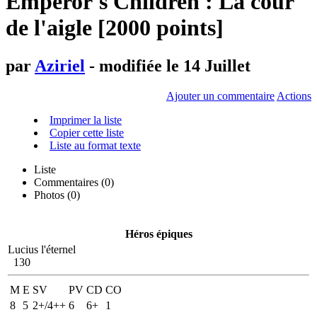
Emperor's Children : La cour
de l'aigle [2000 points]
par
Aziriel
- modifiée le 14 Juillet
Ajouter un commentaire
Actions
Imprimer la liste
Copier cette liste
Liste au format texte
Liste
Commentaires (
0
)
Photos (0)
Héros épiques
Lucius l'éternel
130
M
E
SV
PV
CD
CO
8
5
2+/4++
6
6+
1