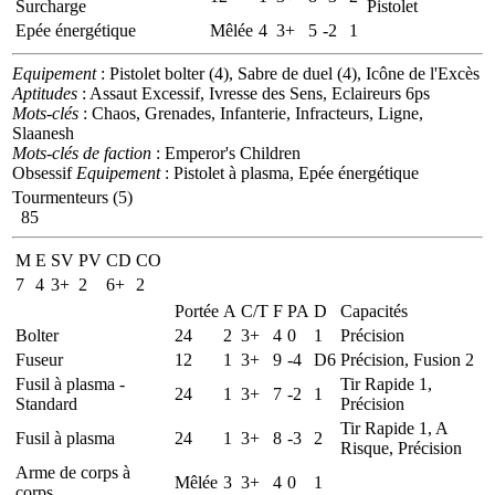
Surcharge
Pistolet
Epée énergétique
Mêlée
4
3+
5
-2
1
Equipement
: Pistolet bolter (4), Sabre de duel (4), Icône de l'Excès
Aptitudes
: Assaut Excessif, Ivresse des Sens, Eclaireurs 6ps
Mots-clés
: Chaos, Grenades, Infanterie, Infracteurs, Ligne,
Slaanesh
Mots-clés de faction
: Emperor's Children
Obsessif
Equipement
: Pistolet à plasma, Epée énergétique
Tourmenteurs (5)
85
M
E
SV
PV
CD
CO
7
4
3+
2
6+
2
Portée
A
C/T
F
PA
D
Capacités
Bolter
24
2
3+
4
0
1
Précision
Fuseur
12
1
3+
9
-4
D6
Précision, Fusion 2
Fusil à plasma -
Tir Rapide 1,
24
1
3+
7
-2
1
Standard
Précision
Tir Rapide 1, A
Fusil à plasma
24
1
3+
8
-3
2
Risque, Précision
Arme de corps à
Mêlée
3
3+
4
0
1
corps