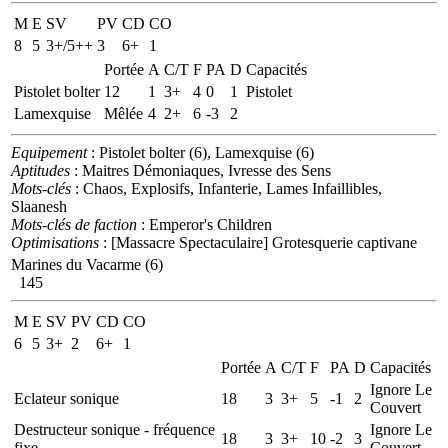
M
E
SV
PV
CD
CO
8
5
3+/5++
3
6+
1
Portée
A
C/T
F
PA
D
Capacités
Pistolet bolter
12
1
3+
4
0
1
Pistolet
Lamexquise
Mêlée
4
2+
6
-3
2
Equipement
: Pistolet bolter (6), Lamexquise (6)
Aptitudes
: Maitres Démoniaques, Ivresse des Sens
Mots-clés
: Chaos, Explosifs, Infanterie, Lames Infaillibles,
Slaanesh
Mots-clés de faction
: Emperor's Children
Optimisations
: [Massacre Spectaculaire] Grotesquerie captivane
Marines du Vacarme (6)
145
M
E
SV
PV
CD
CO
6
5
3+
2
6+
1
Portée
A
C/T
F
PA
D
Capacités
Ignore Le
Eclateur sonique
18
3
3+
5
-1
2
Couvert
Destructeur sonique - fréquence
Ignore Le
18
3
3+
10
-2
3
fixe
Couvert