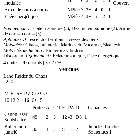
18
6
3+
6
-2
1
modulée
Couvert
Arme de corps à corps
Mêlée
3
3+
4
0
1
Epée énergétique
Mêlée
4
3+
5
-2
1
Equipement
: Eclateur sonique (3), Destructeur sonique (2), Arme
de corps à corps (5)
Aptitudes
: Crescendo Terrifiant, Ivresse des Sens
Mots-clés
: Chaos, Infanterie, Marines du Vacarme, Slaanesh
Mots-clés de faction
: Emperor's Children
Discordant
Equipement
: Eclateur sonique, Epée énergétique
4 unités | 705 points | 35.25 %
Véhicules
Land Raider du Chaos
220
M
E
SV
PV
CD
CO
10
12
2+
16
6+
5
Portée
A
C/T
F
PA
D
Capacités
Canon laser
48
2
3+
12
-3
D6+1
Soulshatter
Bolter lourd
Jumelé, Touches
36
3
3+
5
-1
2
jumelé
Soutenues 1