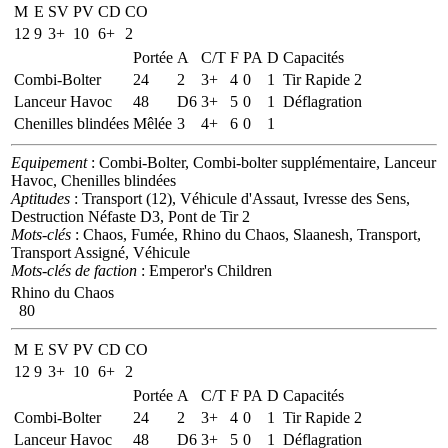
M
E
SV
PV
CD
CO
12
9
3+
10
6+
2
Portée
A
C/T
F
PA
D
Capacités
Combi-Bolter
24
2
3+
4
0
1
Tir Rapide 2
Lanceur Havoc
48
D6
3+
5
0
1
Déflagration
Chenilles blindées
Mêlée
3
4+
6
0
1
Equipement
: Combi-Bolter, Combi-bolter supplémentaire, Lanceur
Havoc, Chenilles blindées
Aptitudes
: Transport (12), Véhicule d'Assaut, Ivresse des Sens,
Destruction Néfaste D3, Pont de Tir 2
Mots-clés
: Chaos, Fumée, Rhino du Chaos, Slaanesh, Transport,
Transport Assigné, Véhicule
Mots-clés de faction
: Emperor's Children
Rhino du Chaos
80
M
E
SV
PV
CD
CO
12
9
3+
10
6+
2
Portée
A
C/T
F
PA
D
Capacités
Combi-Bolter
24
2
3+
4
0
1
Tir Rapide 2
Lanceur Havoc
48
D6
3+
5
0
1
Déflagration