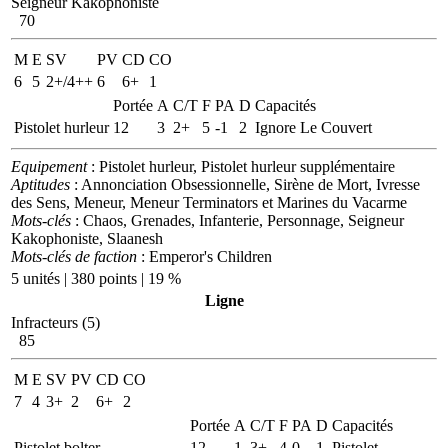
Seigneur Kakophoniste
70
M
E
SV
PV
CD
CO
6
5
2+/4++
6
6+
1
Portée
A
C/T
F
PA
D
Capacités
Pistolet hurleur
12
3
2+
5
-1
2
Ignore Le Couvert
Equipement
: Pistolet hurleur, Pistolet hurleur supplémentaire
Aptitudes
: Annonciation Obsessionnelle, Sirène de Mort, Ivresse
des Sens, Meneur, Meneur Terminators et Marines du Vacarme
Mots-clés
: Chaos, Grenades, Infanterie, Personnage, Seigneur
Kakophoniste, Slaanesh
Mots-clés de faction
: Emperor's Children
5 unités | 380 points | 19 %
Ligne
Infracteurs (5)
85
M
E
SV
PV
CD
CO
7
4
3+
2
6+
2
Portée
A
C/T
F
PA
D
Capacités
Pistolet bolter
12
1
3+
4
0
1
Pistolet