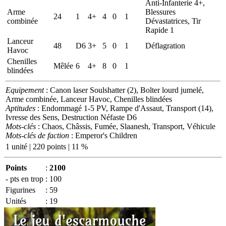
Anti-Infanterie 4+,
Arme
Blessures
24
1
4+
4
0
1
combinée
Dévastatrices, Tir
Rapide 1
Lanceur
48
D6
3+
5
0
1
Déflagration
Havoc
Chenilles
Mêlée
6
4+
8
0
1
blindées
Equipement
: Canon laser Soulshatter (2), Bolter lourd jumelé,
Arme combinée, Lanceur Havoc, Chenilles blindées
Aptitudes
: Endommagé 1-5 PV, Rampe d'Assaut, Transport (14),
Ivresse des Sens, Destruction Néfaste D6
Mots-clés
: Chaos, Châssis, Fumée, Slaanesh, Transport, Véhicule
Mots-clés de faction
: Emperor's Children
1 unité | 220 points | 11 %
Points
:
2100
- pts en trop
:
100
Figurines
:
59
Unités
:
19