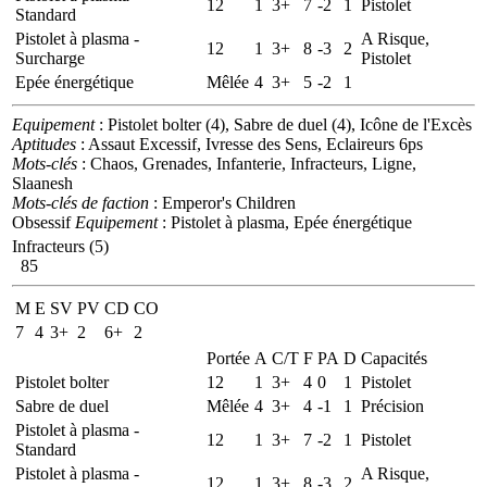
12
1
3+
7
-2
1
Pistolet
Standard
Pistolet à plasma -
A Risque,
12
1
3+
8
-3
2
Surcharge
Pistolet
Epée énergétique
Mêlée
4
3+
5
-2
1
Equipement
: Pistolet bolter (4), Sabre de duel (4), Icône de l'Excès
Aptitudes
: Assaut Excessif, Ivresse des Sens, Eclaireurs 6ps
Mots-clés
: Chaos, Grenades, Infanterie, Infracteurs, Ligne,
Slaanesh
Mots-clés de faction
: Emperor's Children
Obsessif
Equipement
: Pistolet à plasma, Epée énergétique
Infracteurs (5)
85
M
E
SV
PV
CD
CO
7
4
3+
2
6+
2
Portée
A
C/T
F
PA
D
Capacités
Pistolet bolter
12
1
3+
4
0
1
Pistolet
Sabre de duel
Mêlée
4
3+
4
-1
1
Précision
Pistolet à plasma -
12
1
3+
7
-2
1
Pistolet
Standard
Pistolet à plasma -
A Risque,
12
1
3+
8
-3
2