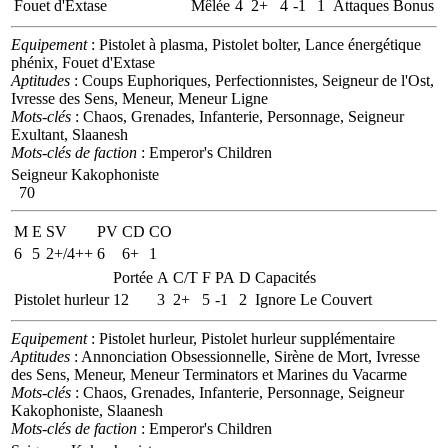
Fouet d'Extase
Mêlée
4
2+
4
-1
1
Attaques Bonus
Equipement
: Pistolet à plasma, Pistolet bolter, Lance énergétique
phénix, Fouet d'Extase
Aptitudes
: Coups Euphoriques, Perfectionnistes, Seigneur de l'Ost,
Ivresse des Sens, Meneur, Meneur Ligne
Mots-clés
: Chaos, Grenades, Infanterie, Personnage, Seigneur
Exultant, Slaanesh
Mots-clés de faction
: Emperor's Children
Seigneur Kakophoniste
70
M
E
SV
PV
CD
CO
6
5
2+/4++
6
6+
1
Portée
A
C/T
F
PA
D
Capacités
Pistolet hurleur
12
3
2+
5
-1
2
Ignore Le Couvert
Equipement
: Pistolet hurleur, Pistolet hurleur supplémentaire
Aptitudes
: Annonciation Obsessionnelle, Sirène de Mort, Ivresse
des Sens, Meneur, Meneur Terminators et Marines du Vacarme
Mots-clés
: Chaos, Grenades, Infanterie, Personnage, Seigneur
Kakophoniste, Slaanesh
Mots-clés de faction
: Emperor's Children