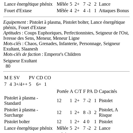
Lance énergétique phénix
Mêlée
5
2+
7
-2
2
Lance
Fouet d'Extase
Mêlée
4
2+
4
-1
1
Attaques Bonus
Equipement
: Pistolet à plasma, Pistolet bolter, Lance énergétique
phénix, Fouet d'Extase
Aptitudes
: Coups Euphoriques, Perfectionnistes, Seigneur de l'Ost,
Ivresse des Sens, Meneur, Meneur Ligne
Mots-clés
: Chaos, Grenades, Infanterie, Personnage, Seigneur
Exultant, Slaanesh
Mots-clés de faction
: Emperor's Children
Seigneur Exultant
80
M
E
SV
PV
CD
CO
7
4
3+/4++
5
6+
1
Portée
A
C/T
F
PA
D
Capacités
Pistolet à plasma -
12
1
2+
7
-2
1
Pistolet
Standard
Pistolet à plasma -
Pistolet, A
12
1
2+
8
-3
2
Surcharge
Risque
Pistolet bolter
12
1
2+
4
0
1
Pistolet
Lance énergétique phénix
Mêlée
5
2+
7
-2
2
Lance