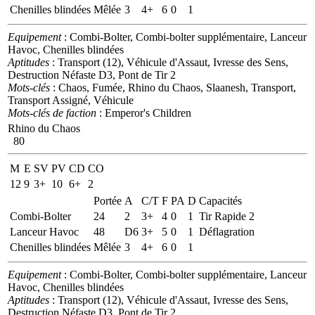
Chenilles blindées
Mêlée
3
4+
6
0
1
Equipement
: Combi-Bolter, Combi-bolter supplémentaire, Lanceur
Havoc, Chenilles blindées
Aptitudes
: Transport (12), Véhicule d'Assaut, Ivresse des Sens,
Destruction Néfaste D3, Pont de Tir 2
Mots-clés
: Chaos, Fumée, Rhino du Chaos, Slaanesh, Transport,
Transport Assigné, Véhicule
Mots-clés de faction
: Emperor's Children
Rhino du Chaos
80
M
E
SV
PV
CD
CO
12
9
3+
10
6+
2
Portée
A
C/T
F
PA
D
Capacités
Combi-Bolter
24
2
3+
4
0
1
Tir Rapide 2
Lanceur Havoc
48
D6
3+
5
0
1
Déflagration
Chenilles blindées
Mêlée
3
4+
6
0
1
Equipement
: Combi-Bolter, Combi-bolter supplémentaire, Lanceur
Havoc, Chenilles blindées
Aptitudes
: Transport (12), Véhicule d'Assaut, Ivresse des Sens,
Destruction Néfaste D3, Pont de Tir 2