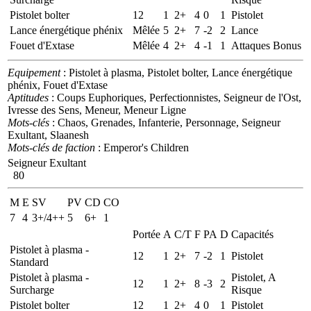
Pistolet bolter
12
1
2+
4
0
1
Pistolet
Lance énergétique phénix
Mêlée
5
2+
7
-2
2
Lance
Fouet d'Extase
Mêlée
4
2+
4
-1
1
Attaques Bonus
Equipement
: Pistolet à plasma, Pistolet bolter, Lance énergétique
phénix, Fouet d'Extase
Aptitudes
: Coups Euphoriques, Perfectionnistes, Seigneur de l'Ost,
Ivresse des Sens, Meneur, Meneur Ligne
Mots-clés
: Chaos, Grenades, Infanterie, Personnage, Seigneur
Exultant, Slaanesh
Mots-clés de faction
: Emperor's Children
Seigneur Exultant
80
M
E
SV
PV
CD
CO
7
4
3+/4++
5
6+
1
Portée
A
C/T
F
PA
D
Capacités
Pistolet à plasma -
12
1
2+
7
-2
1
Pistolet
Standard
Pistolet à plasma -
Pistolet, A
12
1
2+
8
-3
2
Surcharge
Risque
Pistolet bolter
12
1
2+
4
0
1
Pistolet