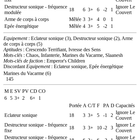
Destructeur sonique - fréquence
Ignore Le
18
6
3+
6
-2
1
modulée
Couvert
Arme de corps à corps
Mêlée
3
3+
4
0
1
Epée énergétique
Mêlée
4
3+
5
-2
1
Equipement
: Eclateur sonique (3), Destructeur sonique (2), Arme
de corps à corps (5)
Aptitudes
: Crescendo Terrifiant, Ivresse des Sens
Mots-clés
: Chaos, Infanterie, Marines du Vacarme, Slaanesh
Mots-clés de faction
: Emperor's Children
Discordant
Equipement
: Eclateur sonique, Epée énergétique
Marines du Vacarme (6)
145
M
E
SV
PV
CD
CO
6
5
3+
2
6+
1
Portée
A
C/T
F
PA
D
Capacités
Ignore Le
Eclateur sonique
18
3
3+
5
-1
2
Couvert
Destructeur sonique - fréquence
Ignore Le
18
3
3+
10
-2
3
fixe
Couvert
Destructeur sonique - fréquence
Ignore Le