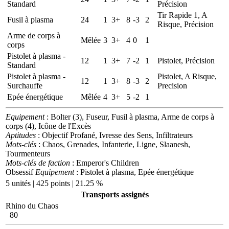
Standard
Précision
Tir Rapide 1, A
Fusil à plasma
24
1
3+
8
-3
2
Risque, Précision
Arme de corps à
Mêlée
3
3+
4
0
1
corps
Pistolet à plasma -
12
1
3+
7
-2
1
Pistolet, Précision
Standard
Pistolet à plasma -
Pistolet, A Risque,
12
1
3+
8
-3
2
Surchauffe
Precision
Epée énergétique
Mêlée
4
3+
5
-2
1
Equipement
: Bolter (3), Fuseur, Fusil à plasma, Arme de corps à
corps (4), Icône de l'Excès
Aptitudes
: Objectif Profané, Ivresse des Sens, Infiltrateurs
Mots-clés
: Chaos, Grenades, Infanterie, Ligne, Slaanesh,
Tourmenteurs
Mots-clés de faction
: Emperor's Children
Obsessif
Equipement
: Pistolet à plasma, Epée énergétique
5 unités | 425 points | 21.25 %
Transports assignés
Rhino du Chaos
80