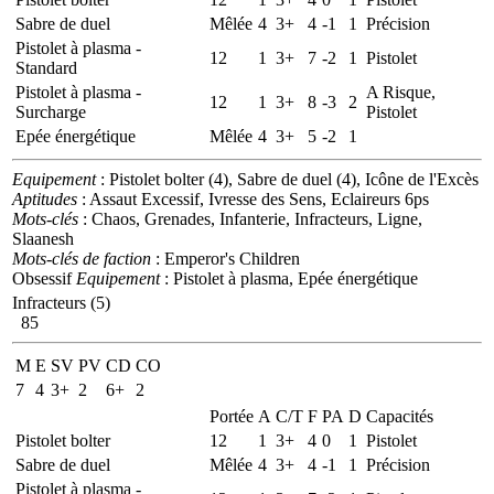
Sabre de duel
Mêlée
4
3+
4
-1
1
Précision
Pistolet à plasma -
12
1
3+
7
-2
1
Pistolet
Standard
Pistolet à plasma -
A Risque,
12
1
3+
8
-3
2
Surcharge
Pistolet
Epée énergétique
Mêlée
4
3+
5
-2
1
Equipement
: Pistolet bolter (4), Sabre de duel (4), Icône de l'Excès
Aptitudes
: Assaut Excessif, Ivresse des Sens, Eclaireurs 6ps
Mots-clés
: Chaos, Grenades, Infanterie, Infracteurs, Ligne,
Slaanesh
Mots-clés de faction
: Emperor's Children
Obsessif
Equipement
: Pistolet à plasma, Epée énergétique
Infracteurs (5)
85
M
E
SV
PV
CD
CO
7
4
3+
2
6+
2
Portée
A
C/T
F
PA
D
Capacités
Pistolet bolter
12
1
3+
4
0
1
Pistolet
Sabre de duel
Mêlée
4
3+
4
-1
1
Précision
Pistolet à plasma -