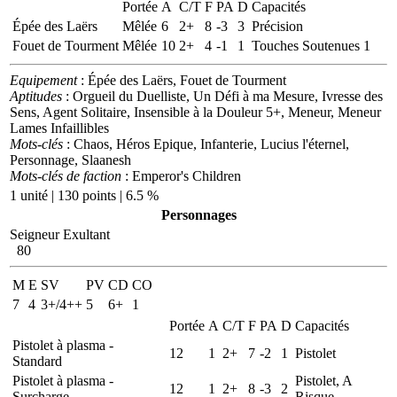
Portée
A
C/T
F
PA
D
Capacités
Épée des Laërs
Mêlée
6
2+
8
-3
3
Précision
Fouet de Tourment
Mêlée
10
2+
4
-1
1
Touches Soutenues 1
Equipement
: Épée des Laërs, Fouet de Tourment
Aptitudes
: Orgueil du Duelliste, Un Défi à ma Mesure, Ivresse des
Sens, Agent Solitaire, Insensible à la Douleur 5+, Meneur, Meneur
Lames Infaillibles
Mots-clés
: Chaos, Héros Epique, Infanterie, Lucius l'éternel,
Personnage, Slaanesh
Mots-clés de faction
: Emperor's Children
1 unité | 130 points | 6.5 %
Personnages
Seigneur Exultant
80
M
E
SV
PV
CD
CO
7
4
3+/4++
5
6+
1
Portée
A
C/T
F
PA
D
Capacités
Pistolet à plasma -
12
1
2+
7
-2
1
Pistolet
Standard
Pistolet à plasma -
Pistolet, A
12
1
2+
8
-3
2
Surcharge
Risque