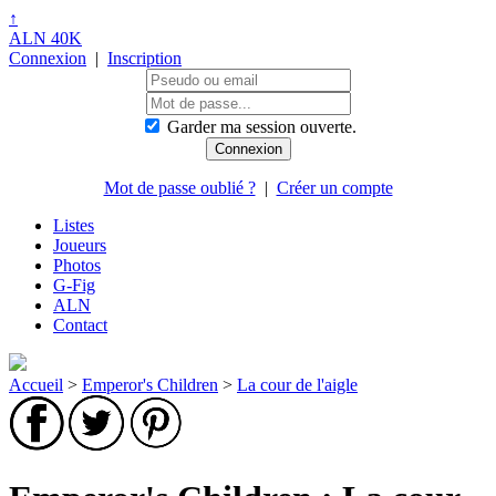
↑
ALN 40K
Connexion
|
Inscription
Garder ma session ouverte.
Mot de passe oublié ?
|
Créer un compte
Listes
Joueurs
Photos
G-Fig
ALN
Contact
Accueil
>
Emperor's Children
>
La cour de l'aigle