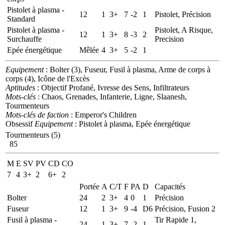
Pistolet à plasma -
12
1
3+
7
-2
1
Pistolet, Précision
Standard
Pistolet à plasma -
Pistolet, A Risque,
12
1
3+
8
-3
2
Surchauffe
Precision
Epée énergétique
Mêlée
4
3+
5
-2
1
Equipement
: Bolter (3), Fuseur, Fusil à plasma, Arme de corps à
corps (4), Icône de l'Excès
Aptitudes
: Objectif Profané, Ivresse des Sens, Infiltrateurs
Mots-clés
: Chaos, Grenades, Infanterie, Ligne, Slaanesh,
Tourmenteurs
Mots-clés de faction
: Emperor's Children
Obsessif
Equipement
: Pistolet à plasma, Epée énergétique
Tourmenteurs (5)
85
M
E
SV
PV
CD
CO
7
4
3+
2
6+
2
Portée
A
C/T
F
PA
D
Capacités
Bolter
24
2
3+
4
0
1
Précision
Fuseur
12
1
3+
9
-4
D6
Précision, Fusion 2
Fusil à plasma -
Tir Rapide 1,
24
1
3+
7
-2
1