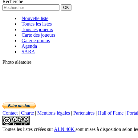
Recherche
Nouvelle liste
Toutes les listes
Tous les joueurs
Carte des joueurs
Galerie photos
Agenda
SARA
Photo aléatoire
Contact
|
Charte
|
Mentions légales
|
Partenaires
|
Hall of Fame
|
Porta
Toutes les listes créées
sur
ALN 40K
sont mises à disposition selon le