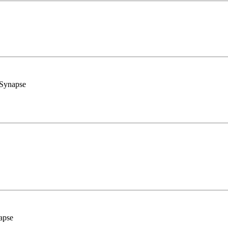
 Synapse
napse