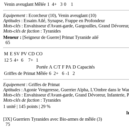
Venin aveuglant
Mêlée
1
4+
3
0
1
Equipement
: Ecorcheur (10), Venin aveuglant (10)
Aptitudes
: Essaim Ailé, Synapse, Frappe en Profondeur
Mots-clés
: Envahisseur d'Avant-garde, Gargouilles, Grand Dévoreur, I
Mots-clés de faction
: Tyranides
Meneur :
[Seigneur de Guerre]
Primat Tyranide ailé
65
M
E
SV
PV
CD
CO
12
5
4+
6
7+
1
Portée
A
C/T
F
PA
D
Capacités
Griffes de Primat
Mêlée
6
2+
6
-1
2
Equipement
: Griffes de Primat
Aptitudes
: Agonie Vengeresse, Guerrier Alpha, L'Ombre dans le War
Mots-clés
: Envahisseur d'Avant-garde, Grand Dévoreur, Infanterie, P
Mots-clés de faction
: Tyranides
1 unité | 145 points | 29 %
I
[3X]
Guerriers Tyranides avec Bio-armes de mêlée (3)
75