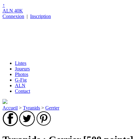
↑
ALN 40K
Connexion
|
Inscription
Listes
Joueurs
Photos
G-Fig
ALN
Contact
Accueil
>
Tyranids
>
Gerrier