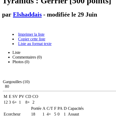
Tyranids : Gerrier [500 points]
par
Elshaddais
- modifiée le 29 Juin
Imprimer la liste
Copier cette liste
Liste au format texte
Liste
Commentaires (
0
)
Photos (0)
Gargouilles (10)
80
M
E
SV
PV
CD
CO
12
3
6+
1
8+
2
Portée
A
C/T
F
PA
D
Capacités
Ecorcheur
18
1
4+
5
0
1
Assaut