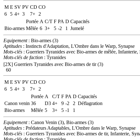
M
E
SV
PV
CD
CO
6
5
4+
3
7+
2
Portée
A
C/T
F
PA
D
Capacités
Bio-armes
Mêlée
6
3+
5
-2
1
Jumelé
Equipement
: Bio-armes (3)
Aptitudes
: Instincts d'Adaptation, L'Ombre dans le Warp, Synapse
Mots-clés
: Guerriers Tyranides avec Bio-armes de mêlée, Infanterie,
Mots-clés de faction
: Tyranides
[2X]
Guerriers Tyranides avec Bio-armes de tir (3)
60
M
E
SV
PV
CD
CO
6
5
4+
3
7+
2
Portée
A
C/T
F
PA
D
Capacités
Canon venin
36
D3
4+
9
-2
2
Déflagration
Bio-armes
Mêlée
5
3+
5
-1
1
Equipement
: Canon Venin (3), Bio-armes (3)
Aptitudes
: Prédateurs Adaptables, L'Ombre dans le Warp, Synapse
Mots-clés
: Guerriers Tyranides avec Bio-armes de tir, Infanterie, Sy
Mots-clés de faction
: Tyranides