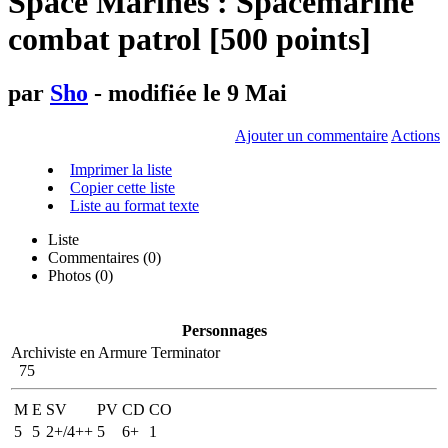
Space Marines : Spacemarine
combat patrol [500 points]
par
Sho
- modifiée le 9 Mai
Ajouter un commentaire
Actions
Imprimer la liste
Copier cette liste
Liste au format texte
Liste
Commentaires (
0
)
Photos (0)
Personnages
Archiviste en Armure Terminator
75
M
E
SV
PV
CD
CO
5
5
2+/4++
5
6+
1