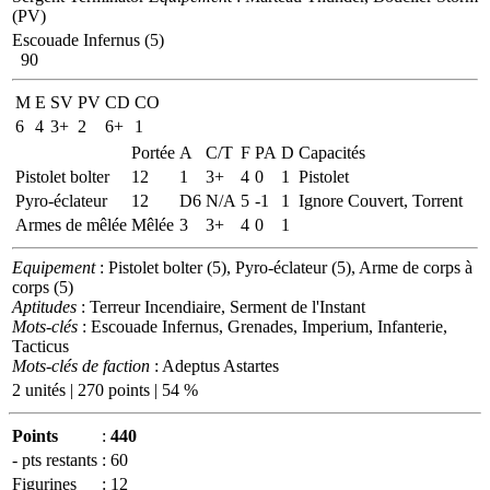
(PV)
Escouade Infernus (5)
90
M
E
SV
PV
CD
CO
6
4
3+
2
6+
1
Portée
A
C/T
F
PA
D
Capacités
Pistolet bolter
12
1
3+
4
0
1
Pistolet
Pyro-éclateur
12
D6
N/A
5
-1
1
Ignore Couvert, Torrent
Armes de mêlée
Mêlée
3
3+
4
0
1
Equipement
: Pistolet bolter (5), Pyro-éclateur (5), Arme de corps à
corps (5)
Aptitudes
: Terreur Incendiaire, Serment de l'Instant
Mots-clés
: Escouade Infernus, Grenades, Imperium, Infanterie,
Tacticus
Mots-clés de faction
: Adeptus Astartes
2 unités | 270 points | 54 %
Points
:
440
- pts restants
:
60
Figurines
:
12