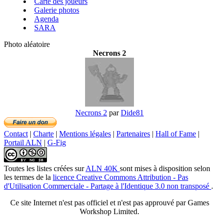
Carte des joueurs
Galerie photos
Agenda
SARA
Photo aléatoire
Necrons 2
Necrons 2
par
Dide81
Contact
|
Charte
|
Mentions légales
|
Partenaires
|
Hall of Fame
|
Portail ALN
|
G-Fig
Toutes les listes créées
sur
ALN 40K
sont mises à disposition selon
les termes de la
licence Creative Commons Attribution - Pas
d'Utilisation Commerciale - Partage à l'Identique 3.0 non transposé
.
Ce site Internet n'est pas officiel et n'est pas approuvé par Games
Workshop Limited.