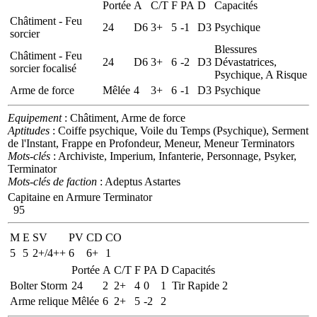
Portée
A
C/T
F
PA
D
Capacités
Châtiment - Feu
24
D6
3+
5
-1
D3
Psychique
sorcier
Blessures
Châtiment - Feu
24
D6
3+
6
-2
D3
Dévastatrices,
sorcier focalisé
Psychique, A Risque
Arme de force
Mêlée
4
3+
6
-1
D3
Psychique
Equipement
: Châtiment, Arme de force
Aptitudes
: Coiffe psychique, Voile du Temps (Psychique), Serment
de l'Instant, Frappe en Profondeur, Meneur, Meneur Terminators
Mots-clés
: Archiviste, Imperium, Infanterie, Personnage, Psyker,
Terminator
Mots-clés de faction
: Adeptus Astartes
Capitaine en Armure Terminator
95
M
E
SV
PV
CD
CO
5
5
2+/4++
6
6+
1
Portée
A
C/T
F
PA
D
Capacités
Bolter Storm
24
2
2+
4
0
1
Tir Rapide 2
Arme relique
Mêlée
6
2+
5
-2
2