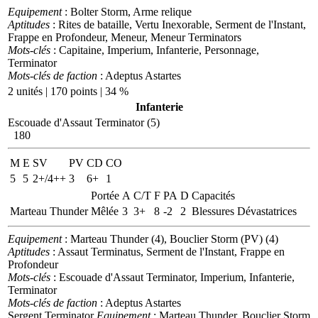
Equipement
: Bolter Storm, Arme relique
Aptitudes
: Rites de bataille, Vertu Inexorable, Serment de l'Instant,
Frappe en Profondeur, Meneur, Meneur Terminators
Mots-clés
: Capitaine, Imperium, Infanterie, Personnage,
Terminator
Mots-clés de faction
: Adeptus Astartes
2 unités | 170 points | 34 %
Infanterie
Escouade d'Assaut Terminator (5)
180
M
E
SV
PV
CD
CO
5
5
2+/4++
3
6+
1
Portée
A
C/T
F
PA
D
Capacités
Marteau Thunder
Mêlée
3
3+
8
-2
2
Blessures Dévastatrices
Equipement
: Marteau Thunder (4), Bouclier Storm (PV) (4)
Aptitudes
: Assaut Terminatus, Serment de l'Instant, Frappe en
Profondeur
Mots-clés
: Escouade d'Assaut Terminator, Imperium, Infanterie,
Terminator
Mots-clés de faction
: Adeptus Astartes
Sergent Terminator
Equipement
: Marteau Thunder, Bouclier Storm