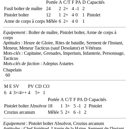
Portée
A
C/T
F
PA
D
Capacités
Fusil bolter de maître
24
2
2+
4
-1
2
Pistolet bolter
12
1
2+
4
0
1
Pistolet
Arme de corps à corps
Mêlée
6
2+
4
0
1
Equipement
: Bolter de maître, Pistolet bolter, Arme de corps à
corps
Aptitudes
: Heure de Gloire, Rites de bataille, Serment de l'Instant,
Meneur, Meneur Tacticus (sauf Desolator) et Vétérans
Mots-clés
: Capitaine, Grenades, Imperium, Infanterie, Personnage,
Tacticus
Mots-clés de faction
: Adeptus Astartes
Chapelain
60
M
E
SV
PV
CD
CO
6
4
3+/4++
4
5+
1
Portée
A
C/T
F
PA
D
Capacités
Pistolet bolter Absolvor
18
1
3+
5
-1
2
Pistolet
Crozius arcanum
Mêlée
5
2+
6
-1
2
Equipement
: Pistolet bolter Absolvor, Crozius arcanum
Aptitudes
: Chef Spirituel, Litanie de la Haine, Serment de l'Instant,