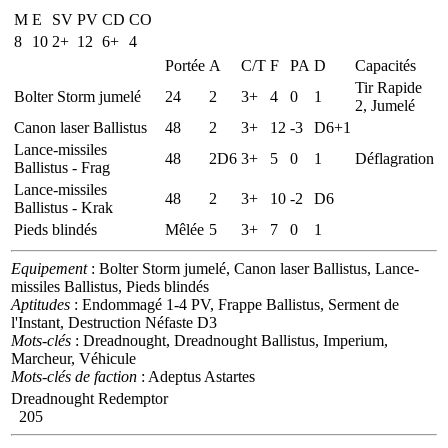
M
E
SV
PV
CD
CO
8
10
2+
12
6+
4
Portée
A
C/T
F
PA
D
Capacités
Tir Rapide
Bolter Storm jumelé
24
2
3+
4
0
1
2, Jumelé
Canon laser Ballistus
48
2
3+
12
-3
D6+1
Lance-missiles
48
2D6
3+
5
0
1
Déflagration
Ballistus - Frag
Lance-missiles
48
2
3+
10
-2
D6
Ballistus - Krak
Pieds blindés
Mêlée
5
3+
7
0
1
Equipement
: Bolter Storm jumelé, Canon laser Ballistus, Lance-
missiles Ballistus, Pieds blindés
Aptitudes
: Endommagé 1-4 PV, Frappe Ballistus, Serment de
l'Instant, Destruction Néfaste D3
Mots-clés
: Dreadnought, Dreadnought Ballistus, Imperium,
Marcheur, Véhicule
Mots-clés de faction
: Adeptus Astartes
Dreadnought Redemptor
205