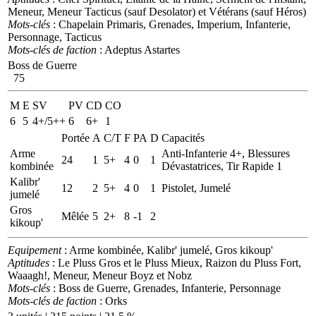
Meneur, Meneur Tacticus (sauf Desolator) et Vétérans (sauf Héros)
Mots-clés
: Chapelain Primaris, Grenades, Imperium, Infanterie,
Personnage, Tacticus
Mots-clés de faction
: Adeptus Astartes
Boss de Guerre
75
M
E
SV
PV
CD
CO
6
5
4+/5++
6
6+
1
Portée
A
C/T
F
PA
D
Capacités
Arme
Anti-Infanterie 4+, Blessures
24
1
5+
4
0
1
kombinée
Dévastatrices, Tir Rapide 1
Kalibr'
12
2
5+
4
0
1
Pistolet, Jumelé
jumelé
Gros
Mêlée
5
2+
8
-1
2
kikoup'
Equipement
: Arme kombinée, Kalibr' jumelé, Gros kikoup'
Aptitudes
: Le Pluss Gros et le Pluss Mieux, Raizon du Pluss Fort,
Waaagh!, Meneur, Meneur Boyz et Nobz
Mots-clés
: Boss de Guerre, Grenades, Infanterie, Personnage
Mots-clés de faction
: Orks