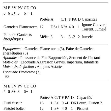
M
E
SV
PV
CD
CO
5
6
3+
3
6+
1
Portée
A
C/T
F
PA
D
Capacités
Ignore Couvert,
Gantelets Flamestorm
12
D6+1
N/A
4
0
1
Torrent, Jumelé
Paire de Gantelets
Mêlée
3
3+
8
-2
2
Jumelé
énergétiques
Equipement
: Gantelets Flamestorm (3), Paire de Gantelets
énergétiques (3)
Aptitudes
: Puissance de Feu Rapprochée, Serment de l'Instant
Mots-clés
: Escouade Aggressor, Gravis, Imperium, Infanterie
Mots-clés de faction
: Adeptus Astartes
Escouade Eradicator (3)
90
M
E
SV
PV
CD
CO
5
6
3+
3
6+
1
Portée
A
C/T
F
PA
D
Capacités
Fusil fuseur
18
1
3+
9
-4
D6
Lourd, Fusion 2
Pistolet bolter
12
1
3+
4
0
1
Pistolet