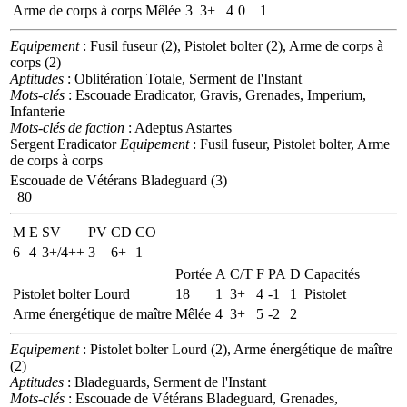
Arme de corps à corps
Mêlée
3
3+
4
0
1
Equipement
: Fusil fuseur (2), Pistolet bolter (2), Arme de corps à
corps (2)
Aptitudes
: Oblitération Totale, Serment de l'Instant
Mots-clés
: Escouade Eradicator, Gravis, Grenades, Imperium,
Infanterie
Mots-clés de faction
: Adeptus Astartes
Sergent Eradicator
Equipement
: Fusil fuseur, Pistolet bolter, Arme
de corps à corps
Escouade de Vétérans Bladeguard (3)
80
M
E
SV
PV
CD
CO
6
4
3+/4++
3
6+
1
Portée
A
C/T
F
PA
D
Capacités
Pistolet bolter Lourd
18
1
3+
4
-1
1
Pistolet
Arme énergétique de maître
Mêlée
4
3+
5
-2
2
Equipement
: Pistolet bolter Lourd (2), Arme énergétique de maître
(2)
Aptitudes
: Bladeguards, Serment de l'Instant
Mots-clés
: Escouade de Vétérans Bladeguard, Grenades,