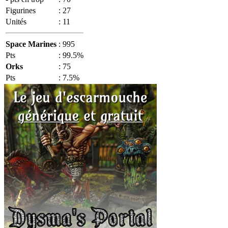
Figurines
:
27
Unités
:
11
Space Marines
:
995
Pts
:
99.5%
Orks
:
75
Pts
:
7.5%