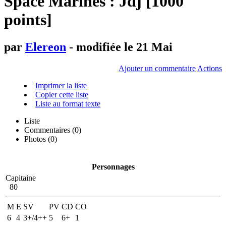
Space Marines : Jdj [1000
points]
par
Elereon
- modifiée le 21 Mai
Ajouter un commentaire
Actions
Imprimer la liste
Copier cette liste
Liste au format texte
Liste
Commentaires (
0
)
Photos (0)
Personnages
Capitaine
80
M
E
SV
PV
CD
CO
6
4
3+/4++
5
6+
1