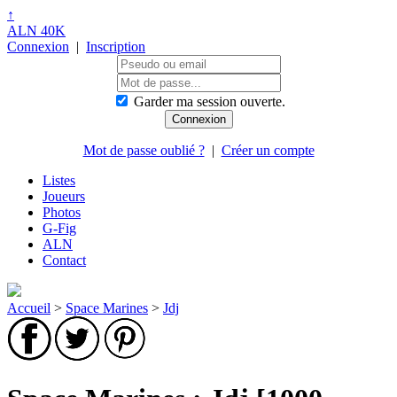
↑
ALN 40K
Connexion
|
Inscription
Garder ma session ouverte.
Mot de passe oublié ?
|
Créer un compte
Listes
Joueurs
Photos
G-Fig
ALN
Contact
Accueil
>
Space Marines
>
Jdj