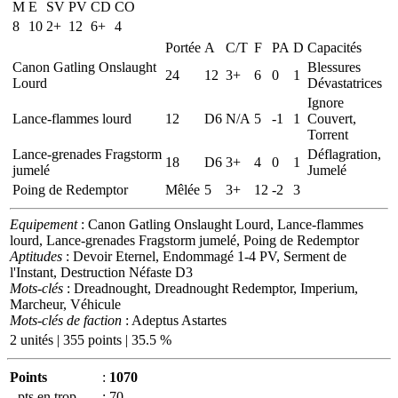
M
E
SV
PV
CD
CO
8
10
2+
12
6+
4
Portée
A
C/T
F
PA
D
Capacités
Canon Gatling Onslaught
Blessures
24
12
3+
6
0
1
Lourd
Dévastatrices
Ignore
Lance-flammes lourd
12
D6
N/A
5
-1
1
Couvert,
Torrent
Lance-grenades Fragstorm
Déflagration,
18
D6
3+
4
0
1
jumelé
Jumelé
Poing de Redemptor
Mêlée
5
3+
12
-2
3
Equipement
: Canon Gatling Onslaught Lourd, Lance-flammes
lourd, Lance-grenades Fragstorm jumelé, Poing de Redemptor
Aptitudes
: Devoir Eternel, Endommagé 1-4 PV, Serment de
l'Instant, Destruction Néfaste D3
Mots-clés
: Dreadnought, Dreadnought Redemptor, Imperium,
Marcheur, Véhicule
Mots-clés de faction
: Adeptus Astartes
2 unités | 355 points | 35.5 %
Points
:
1070
- pts en trop
:
70