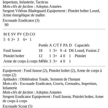
Imperium, Infanterie, Tacticus
Mots-clés de faction
: Adeptus Astartes
Sergent Vétéran Bladeguard
Equipement
: Pistolet bolter Lourd,
Arme énergétique de maître
Escouade Eradicator (3)
90
M
E
SV
PV
CD
CO
5
6
3+
3
6+
1
Portée
A
C/T
F
PA
D
Capacités
Fusil fuseur
18
1
3+
9
-4
D6
Lourd, Fusion 2
Pistolet bolter
12
1
3+
4
0
1
Pistolet
Arme de corps à corps
Mêlée
3
3+
4
0
1
Equipement
: Fusil fuseur (2), Pistolet bolter (2), Arme de corps à
corps (2)
Aptitudes
: Oblitération Totale, Serment de l'Instant
Mots-clés
: Escouade Eradicator, Gravis, Grenades, Imperium,
Infanterie
Mots-clés de faction
: Adeptus Astartes
Sergent Eradicator
Equipement
: Fusil fuseur, Pistolet bolter, Arme
de corps à corps
Escouade Scout (5)