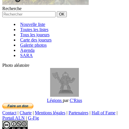
Recherche
Nouvelle liste
Toutes les listes
Tous les joueurs
Carte des joueurs
Galerie photos
Agenda
SARA
Photo aléatoire
Légions
par
C'Rius
Contact
|
Charte
|
Mentions légales
|
Partenaires
|
Hall of Fame
|
Portail ALN
|
G-Fig