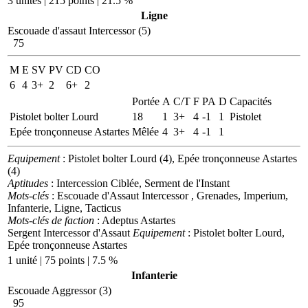
3 unités | 215 points | 21.5 %
Ligne
Escouade d'assaut Intercessor (5)
75
M
E
SV
PV
CD
CO
6
4
3+
2
6+
2
Portée
A
C/T
F
PA
D
Capacités
Pistolet bolter Lourd
18
1
3+
4
-1
1
Pistolet
Epée tronçonneuse Astartes
Mêlée
4
3+
4
-1
1
Equipement
: Pistolet bolter Lourd (4), Epée tronçonneuse Astartes
(4)
Aptitudes
: Intercession Ciblée, Serment de l'Instant
Mots-clés
: Escouade d'Assaut Intercessor , Grenades, Imperium,
Infanterie, Ligne, Tacticus
Mots-clés de faction
: Adeptus Astartes
Sergent Intercessor d'Assaut
Equipement
: Pistolet bolter Lourd,
Epée tronçonneuse Astartes
1 unité | 75 points | 7.5 %
Infanterie
Escouade Aggressor (3)
95