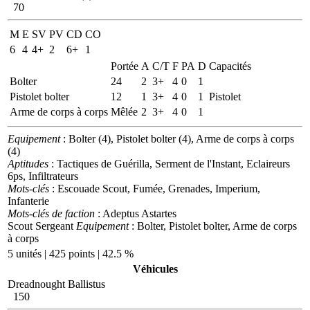
70
M
E
SV
PV
CD
CO
6
4
4+
2
6+
1
Portée
A
C/T
F
PA
D
Capacités
Bolter
24
2
3+
4
0
1
Pistolet bolter
12
1
3+
4
0
1
Pistolet
Arme de corps à corps
Mêlée
2
3+
4
0
1
Equipement
: Bolter (4), Pistolet bolter (4), Arme de corps à corps
(4)
Aptitudes
: Tactiques de Guérilla, Serment de l'Instant, Eclaireurs
6ps, Infiltrateurs
Mots-clés
: Escouade Scout, Fumée, Grenades, Imperium,
Infanterie
Mots-clés de faction
: Adeptus Astartes
Scout Sergeant
Equipement
: Bolter, Pistolet bolter, Arme de corps
à corps
5 unités | 425 points | 42.5 %
Véhicules
Dreadnought Ballistus
150