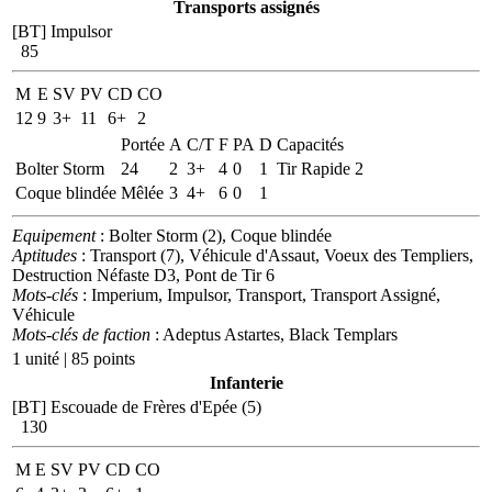
Transports assignés
[BT] Impulsor
85
M
E
SV
PV
CD
CO
12
9
3+
11
6+
2
Portée
A
C/T
F
PA
D
Capacités
Bolter Storm
24
2
3+
4
0
1
Tir Rapide 2
Coque blindée
Mêlée
3
4+
6
0
1
Equipement
: Bolter Storm (2), Coque blindée
Aptitudes
: Transport (7), Véhicule d'Assaut, Voeux des Templiers,
Destruction Néfaste D3, Pont de Tir 6
Mots-clés
: Imperium, Impulsor, Transport, Transport Assigné,
Véhicule
Mots-clés de faction
: Adeptus Astartes, Black Templars
1 unité | 85 points
Infanterie
[BT] Escouade de Frères d'Epée (5)
130
M
E
SV
PV
CD
CO