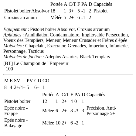
Portée
A
C/T
F
PA
D
Capacités
Pistolet bolter Absolvor
18
1
3+
5
-1
2
Pistolet
Crozius arcanum
Mêlée
5
2+
6
-1
2
Equipement
: Pistolet bolter Absolvor, Crozius arcanum
Aptitudes
: Annihilation Condamnatoire, Impitoyable Persécution,
Voeux des Templiers, Meneur, Meneur Crusader et Frères d'épée
Mots-clés
: Chapelain, Execrator, Grenades, Imperium, Infanterie,
Personnage, Tacticus
Mots-clés de faction
: Adeptus Astartes, Black Templars
[BT] Le Champion de l'Empereur
100
M
E
SV
PV
CD
CO
8
4
2+/4+
5
6+
1
Portée
A
C/T
F
PA
D
Capacités
Pistolet bolter
12
1
2+
4
0
1
Epée noire -
Précision, Anti-
Mêlée
6
2+
8
-3
3
Frappe
Personnage 5+
Epée noire -
Mêlée
10
2+
6
-2
1
Balayage