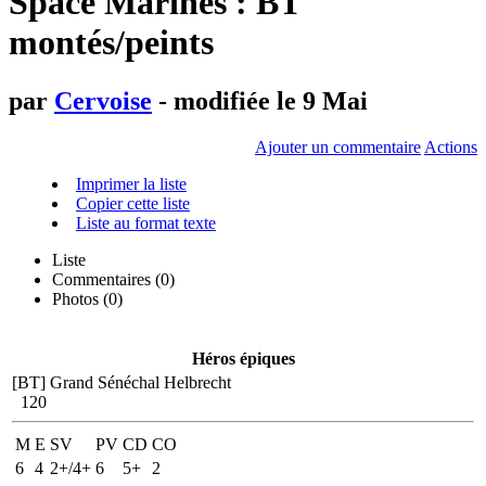
Space Marines : BT
montés/peints
par
Cervoise
- modifiée le 9 Mai
Ajouter un commentaire
Actions
Imprimer la liste
Copier cette liste
Liste au format texte
Liste
Commentaires (
0
)
Photos (0)
Héros épiques
[BT] Grand Sénéchal Helbrecht
120
M
E
SV
PV
CD
CO
6
4
2+/4+
6
5+
2