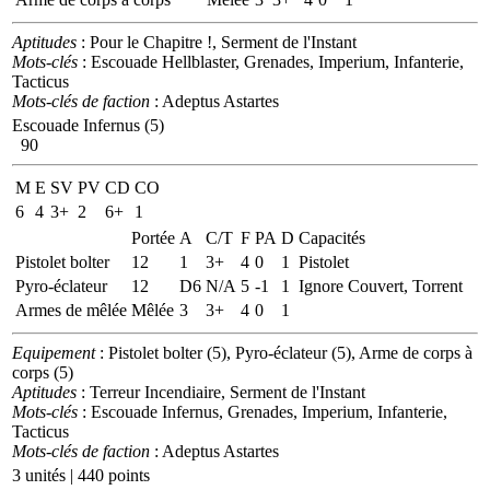
Aptitudes
: Pour le Chapitre !, Serment de l'Instant
Mots-clés
: Escouade Hellblaster, Grenades, Imperium, Infanterie,
Tacticus
Mots-clés de faction
: Adeptus Astartes
Escouade Infernus (5)
90
M
E
SV
PV
CD
CO
6
4
3+
2
6+
1
Portée
A
C/T
F
PA
D
Capacités
Pistolet bolter
12
1
3+
4
0
1
Pistolet
Pyro-éclateur
12
D6
N/A
5
-1
1
Ignore Couvert, Torrent
Armes de mêlée
Mêlée
3
3+
4
0
1
Equipement
: Pistolet bolter (5), Pyro-éclateur (5), Arme de corps à
corps (5)
Aptitudes
: Terreur Incendiaire, Serment de l'Instant
Mots-clés
: Escouade Infernus, Grenades, Imperium, Infanterie,
Tacticus
Mots-clés de faction
: Adeptus Astartes
3 unités | 440 points