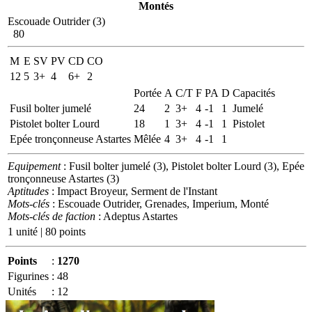
Montés
Escouade Outrider (3)
80
M
E
SV
PV
CD
CO
12
5
3+
4
6+
2
Portée
A
C/T
F
PA
D
Capacités
Fusil bolter jumelé
24
2
3+
4
-1
1
Jumelé
Pistolet bolter Lourd
18
1
3+
4
-1
1
Pistolet
Epée tronçonneuse Astartes
Mêlée
4
3+
4
-1
1
Equipement
: Fusil bolter jumelé (3), Pistolet bolter Lourd (3), Epée
tronçonneuse Astartes (3)
Aptitudes
: Impact Broyeur, Serment de l'Instant
Mots-clés
: Escouade Outrider, Grenades, Imperium, Monté
Mots-clés de faction
: Adeptus Astartes
1 unité | 80 points
Points
:
1270
Figurines
:
48
Unités
:
12