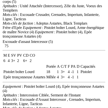
corps (5)
Aptitudes
: Unité Attachée (Intercessor), Zèle du Juste, Voeux des
Templiers
Mots-clés
: Escouade Crusader, Grenades, Imperium, Infanterie,
Ligne, Tacticus
Mots-clés de faction
: Adeptus Astartes, Black Templars
Frère d'Epée
Equipement
: Pistolet bolter Lourd, Arme énergétique
de maître
Novice (4)
Equipement
: Pistolet bolter (4), Epée
tronçonneuse Astartes (4)
Escouade d'assaut Intercessor (5)
75
M
E
SV
PV
CD
CO
6
4
3+
2
6+
2
Portée
A
C/T
F
PA
D
Capacités
Pistolet bolter Lourd
18
1
3+
4
-1
1
Pistolet
Epée tronçonneuse Astartes
Mêlée
4
3+
4
-1
1
Equipement
: Pistolet bolter Lourd (4), Epée tronçonneuse Astartes
(4)
Aptitudes
: Intercession Ciblée, Serment de l'Instant
Mots-clés
: Escouade d'Assaut Intercessor , Grenades, Imperium,
Infanterie, Ligne, Tacticus