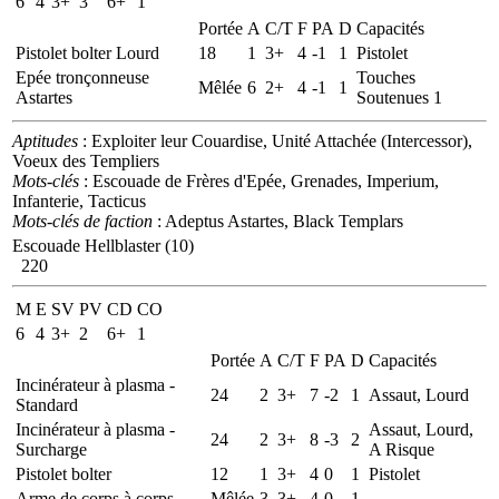
6
4
3+
3
6+
1
Portée
A
C/T
F
PA
D
Capacités
Pistolet bolter Lourd
18
1
3+
4
-1
1
Pistolet
Epée tronçonneuse
Touches
Mêlée
6
2+
4
-1
1
Astartes
Soutenues 1
Aptitudes
: Exploiter leur Couardise, Unité Attachée (Intercessor),
Voeux des Templiers
Mots-clés
: Escouade de Frères d'Epée, Grenades, Imperium,
Infanterie, Tacticus
Mots-clés de faction
: Adeptus Astartes, Black Templars
Escouade Hellblaster (10)
220
M
E
SV
PV
CD
CO
6
4
3+
2
6+
1
Portée
A
C/T
F
PA
D
Capacités
Incinérateur à plasma -
24
2
3+
7
-2
1
Assaut, Lourd
Standard
Incinérateur à plasma -
Assaut, Lourd,
24
2
3+
8
-3
2
Surcharge
A Risque
Pistolet bolter
12
1
3+
4
0
1
Pistolet
Arme de corps à corps
Mêlée
3
3+
4
0
1