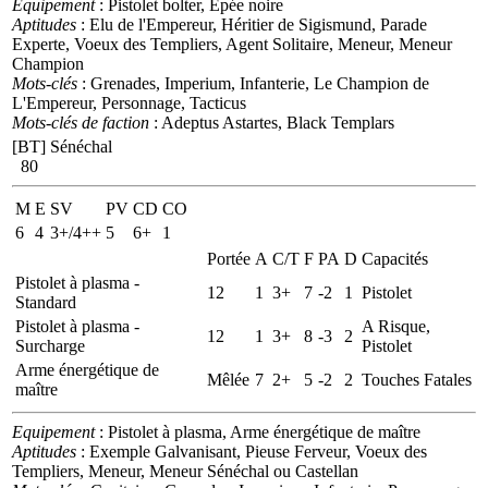
Equipement
: Pistolet bolter, Epée noire
Aptitudes
: Elu de l'Empereur, Héritier de Sigismund, Parade
Experte, Voeux des Templiers, Agent Solitaire, Meneur, Meneur
Champion
Mots-clés
: Grenades, Imperium, Infanterie, Le Champion de
L'Empereur, Personnage, Tacticus
Mots-clés de faction
: Adeptus Astartes, Black Templars
[BT] Sénéchal
80
M
E
SV
PV
CD
CO
6
4
3+/4++
5
6+
1
Portée
A
C/T
F
PA
D
Capacités
Pistolet à plasma -
12
1
3+
7
-2
1
Pistolet
Standard
Pistolet à plasma -
A Risque,
12
1
3+
8
-3
2
Surcharge
Pistolet
Arme énergétique de
Mêlée
7
2+
5
-2
2
Touches Fatales
maître
Equipement
: Pistolet à plasma, Arme énergétique de maître
Aptitudes
: Exemple Galvanisant, Pieuse Ferveur, Voeux des
Templiers, Meneur, Meneur Sénéchal ou Castellan