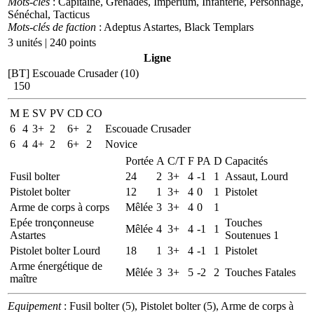
Mots-clés
: Capitaine, Grenades, Imperium, Infanterie, Personnage,
Sénéchal, Tacticus
Mots-clés de faction
: Adeptus Astartes, Black Templars
3 unités | 240 points
Ligne
[BT] Escouade Crusader (10)
150
M
E
SV
PV
CD
CO
6
4
3+
2
6+
2
Escouade Crusader
6
4
4+
2
6+
2
Novice
Portée
A
C/T
F
PA
D
Capacités
Fusil bolter
24
2
3+
4
-1
1
Assaut, Lourd
Pistolet bolter
12
1
3+
4
0
1
Pistolet
Arme de corps à corps
Mêlée
3
3+
4
0
1
Epée tronçonneuse
Touches
Mêlée
4
3+
4
-1
1
Astartes
Soutenues 1
Pistolet bolter Lourd
18
1
3+
4
-1
1
Pistolet
Arme énergétique de
Mêlée
3
3+
5
-2
2
Touches Fatales
maître
Equipement
: Fusil bolter (5), Pistolet bolter (5), Arme de corps à