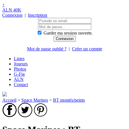
↑
ALN 40K
Connexion
|
Inscription
Garder ma session ouverte.
Mot de passe oublié ?
|
Créer un compte
Listes
Joueurs
Photos
G-Fig
ALN
Contact
Accueil
>
Space Marines
>
BT montés/peints