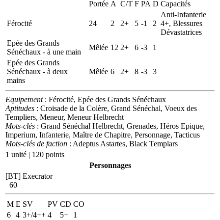
Portée
A
C/T
F
PA
D
Capacités
Anti-Infanterie
Férocité
24
2
2+
5
-1
2
4+, Blessures
Dévastatrices
Epée des Grands
Mêlée
12
2+
6
-3
1
Sénéchaux - à une main
Epée des Grands
Sénéchaux - à deux
Mêlée
6
2+
8
-3
3
mains
Equipement
: Férocité, Epée des Grands Sénéchaux
Aptitudes
: Croisade de la Colère, Grand Sénéchal, Voeux des
Templiers, Meneur, Meneur Helbrecht
Mots-clés
: Grand Sénéchal Helbrecht, Grenades, Héros Epique,
Imperium, Infanterie, Maître de Chapitre, Personnage, Tacticus
Mots-clés de faction
: Adeptus Astartes, Black Templars
1 unité | 120 points
Personnages
[BT] Execrator
60
M
E
SV
PV
CD
CO
6
4
3+/4++
4
5+
1