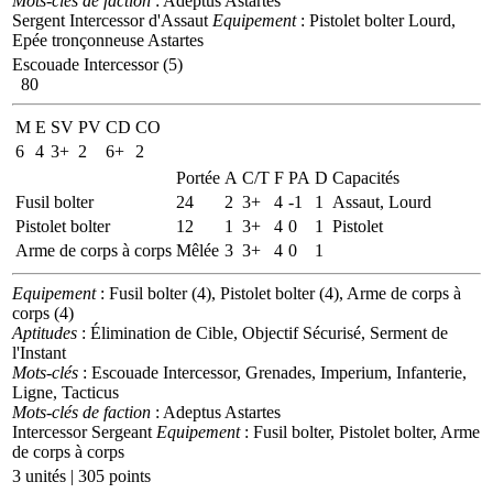
Mots-clés de faction
: Adeptus Astartes
Sergent Intercessor d'Assaut
Equipement
: Pistolet bolter Lourd,
Epée tronçonneuse Astartes
Escouade Intercessor (5)
80
M
E
SV
PV
CD
CO
6
4
3+
2
6+
2
Portée
A
C/T
F
PA
D
Capacités
Fusil bolter
24
2
3+
4
-1
1
Assaut, Lourd
Pistolet bolter
12
1
3+
4
0
1
Pistolet
Arme de corps à corps
Mêlée
3
3+
4
0
1
Equipement
: Fusil bolter (4), Pistolet bolter (4), Arme de corps à
corps (4)
Aptitudes
: Élimination de Cible, Objectif Sécurisé, Serment de
l'Instant
Mots-clés
: Escouade Intercessor, Grenades, Imperium, Infanterie,
Ligne, Tacticus
Mots-clés de faction
: Adeptus Astartes
Intercessor Sergeant
Equipement
: Fusil bolter, Pistolet bolter, Arme
de corps à corps
3 unités | 305 points