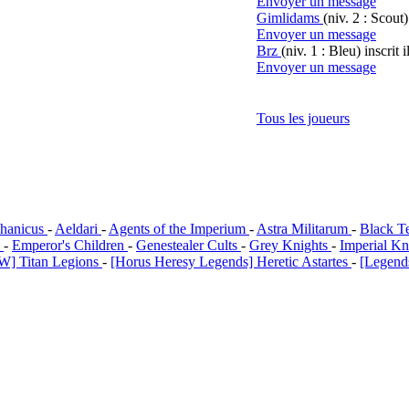
Envoyer un message
Gimlidams
(niv. 2 : Scout)
Envoyer un message
Brz
(niv. 1 : Bleu)
inscrit 
Envoyer un message
Tous les joueurs
hanicus
-
Aeldari
-
Agents of the Imperium
-
Astra Militarum
-
Black T
i
-
Emperor's Children
-
Genestealer Cults
-
Grey Knights
-
Imperial Kn
W] Titan Legions
-
[Horus Heresy Legends] Heretic Astartes
-
[Legends