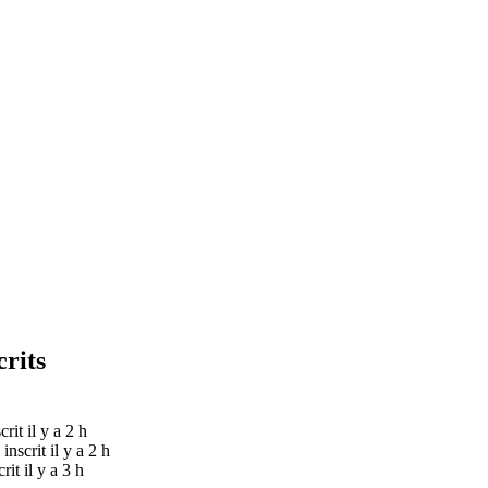
crits
crit il y a 2 h
inscrit il y a 2 h
crit il y a 3 h