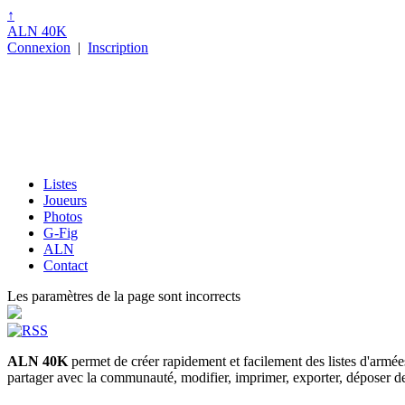
↑
ALN 40K
Connexion
|
Inscription
Listes
Joueurs
Photos
G-Fig
ALN
Contact
Les paramètres de la page sont incorrects
ALN 40K
permet de créer rapidement et facilement des listes d'armé
partager avec la communauté, modifier, imprimer, exporter, déposer des p