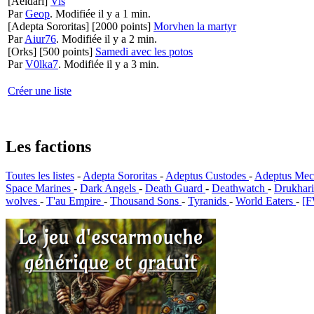
[Aeldari]
Vis
Par
Geop
.
Modifiée il y a 1 min.
[Adepta Sororitas]
[2000 points]
Morvhen la martyr
Par
Aiur76
.
Modifiée il y a 2 min.
[Orks]
[500 points]
Samedi avec les potos
Par
V0lka7
.
Modifiée il y a 3 min.
Créer une liste
Les factions
Toutes les listes
-
Adepta Sororitas
-
Adeptus Custodes
-
Adeptus Mec
Space Marines
-
Dark Angels
-
Death Guard
-
Deathwatch
-
Drukhar
wolves
-
T'au Empire
-
Thousand Sons
-
Tyranids
-
World Eaters
-
[F