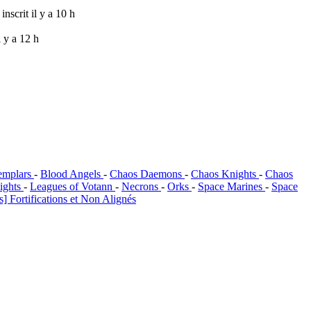
inscrit il y a 10 h
il y a 12 h
emplars
-
Blood Angels
-
Chaos Daemons
-
Chaos Knights
-
Chaos
ights
-
Leagues of Votann
-
Necrons
-
Orks
-
Space Marines
-
Space
] Fortifications et Non Alignés