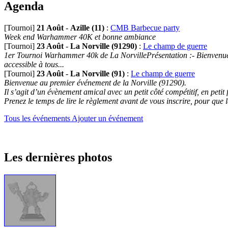
Agenda
[Tournoi]
21 Août
-
Azille (11)
:
CMB Barbecue party
Week end Warhammer 40K et bonne ambiance
[Tournoi]
23 Août
-
La Norville (91290)
:
Le champ de guerre
1er Tournoi Warhammer 40k de La NorvillePrésentation :- Bienvenue au
accessible à tous...
[Tournoi]
23 Août
-
La Norville (91)
:
Le champ de guerre
Bienvenue au premier événement de la Norville (91290).
Il s’agit d’un évènement amical avec un petit côté compétitif, en petit
Prenez le temps de lire le règlement avant de vous inscrire, pour que 
Tous les événements
Ajouter un événement
Les dernières photos