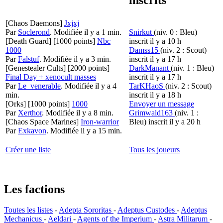
[Chaos Daemons]
Jxjxj
Par
Soclerond
.
Modifiée il y a 1 min.
Snirkut
(niv. 0 : Bleu)
[Death Guard]
[1000 points]
Nbc
inscrit il y a 10 h
1000
Damss15
(niv. 2 : Scout)
Par
Falstuf
.
Modifiée il y a 3 min.
inscrit il y a 17 h
[Genestealer Cults]
[2000 points]
DarkManant
(niv. 1 : Bleu)
Final Day + xenocult masses
inscrit il y a 17 h
Par
Le_venerable
.
Modifiée il y a 4
TarKHaoS
(niv. 2 : Scout)
min.
inscrit il y a 18 h
[Orks]
[1000 points]
1000
Envoyer un message
Par
Xerthor
.
Modifiée il y a 8 min.
Grimwald163
(niv. 1 :
[Chaos Space Marines]
Iron-warrior
Bleu)
inscrit il y a 20 h
Par
Exkavon
.
Modifiée il y a 15 min.
Créer une liste
Tous les joueurs
Les factions
Toutes les listes
-
Adepta Sororitas
-
Adeptus Custodes
-
Adeptus
Mechanicus
-
Aeldari
-
Agents of the Imperium
-
Astra Militarum
-