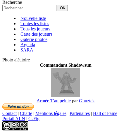
Recherche
Nouvelle liste
Toutes les listes
Tous les joueurs
Carte des joueurs
Galerie photos
Agenda
SARA
Photo aléatoire
Commandant Shadowsun
Armée T'au peinte
par
Ghuztek
Contact
|
Charte
|
Mentions légales
|
Partenaires
|
Hall of Fame
|
Portail ALN
|
G-Fig