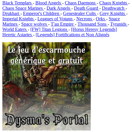
Black Templars
-
Blood Angels
-
Chaos Daemons
-
Chaos Knights
-
Chaos Space Marines
-
Dark Angels
-
Death Guard
-
Deathwatch
-
Drukhari
-
Emperor's Children
-
Genestealer Cults
-
Grey Knights
-
Imperial Knights
-
Leagues of Votann
-
Necrons
-
Orks
-
Space
Marines
-
Space wolves
-
T'au Empire
-
Thousand Sons
-
Tyranids
-
World Eaters
-
[FW] Titan Legions
-
[Horus Heresy Legends]
Heretic Astartes
-
[Legends] Fortifications et Non Alignés