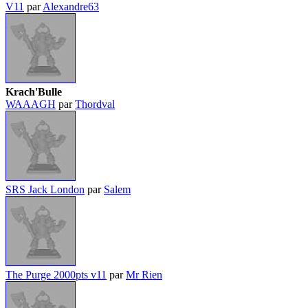
V11
par
Alexandre63
Krach'Bulle
WAAAGH
par
Thordval
SRS Jack London
par
Salem
The Purge 2000pts v11
par
Mr Rien