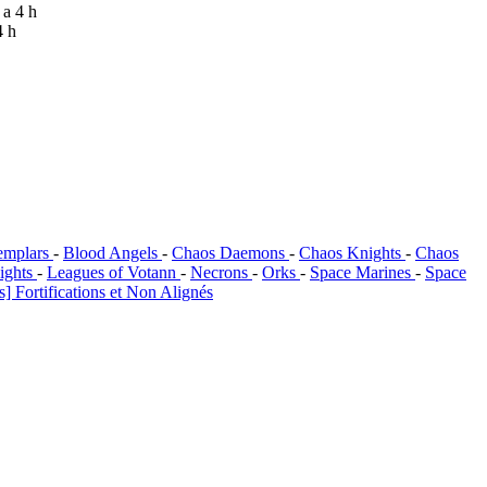
y a 4 h
4 h
emplars
-
Blood Angels
-
Chaos Daemons
-
Chaos Knights
-
Chaos
ights
-
Leagues of Votann
-
Necrons
-
Orks
-
Space Marines
-
Space
] Fortifications et Non Alignés