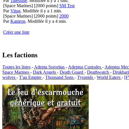
Par
Talessine
.
Modifiée il y a 1 min.
[Space Marines]
[2000 points]
SM Test
Par
Vitug
.
Modifiée il y a 1 min.
[Space Marines]
[2000 points]
2000
Par
Kamron
.
Modifiée il y a 4 min.
Créer une liste
Les factions
Toutes les listes
-
Adepta Sororitas
-
Adeptus Custodes
-
Adeptus Mec
Space Marines
-
Dark Angels
-
Death Guard
-
Deathwatch
-
Drukhar
wolves
-
T'au Empire
-
Thousand Sons
-
Tyranids
-
World Eaters
-
[F