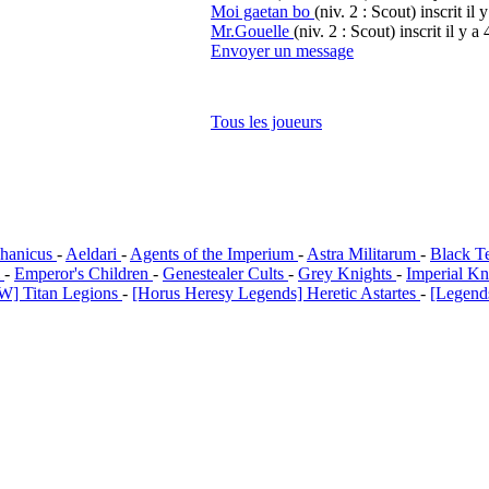
Moi gaetan bo
(niv. 2 : Scout)
inscrit il 
Mr.Gouelle
(niv. 2 : Scout)
inscrit il y a 
Envoyer un message
Tous les joueurs
hanicus
-
Aeldari
-
Agents of the Imperium
-
Astra Militarum
-
Black T
i
-
Emperor's Children
-
Genestealer Cults
-
Grey Knights
-
Imperial Kn
W] Titan Legions
-
[Horus Heresy Legends] Heretic Astartes
-
[Legends