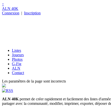
↑
ALN 40K
Connexion
|
Inscription
Listes
Joueurs
Photos
G-Fig
ALN
Contact
Les paramètres de la page sont incorrects
ALN 40K
permet de créer rapidement et facilement des listes d'armé
partager avec la communauté, modifier, imprimer, exporter, déposer des p