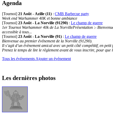
Agenda
[Tournoi]
21 Août
-
Azille (11)
:
CMB Barbecue party
Week end Warhammer 40K et bonne ambiance
[Tournoi]
23 Août
-
La Norville (91290)
:
Le champ de guerre
1er Tournoi Warhammer 40k de La NorvillePrésentation :- Bienvenue au
accessible à tous...
[Tournoi]
23 Août
-
La Norville (91)
:
Le champ de guerre
Bienvenue au premier événement de la Norville (91290).
Il s’agit d’un évènement amical avec un petit côté compétitif, en petit
Prenez le temps de lire le règlement avant de vous inscrire, pour que 
Tous les événements
Ajouter un événement
Les dernières photos