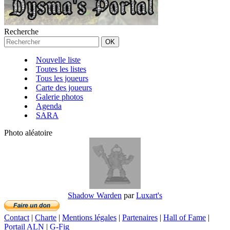
Recherche
Nouvelle liste
Toutes les listes
Tous les joueurs
Carte des joueurs
Galerie photos
Agenda
SARA
Photo aléatoire
Shadow Warden
par
Luxart's
Contact
|
Charte
|
Mentions légales
|
Partenaires
|
Hall of Fame
|
Portail ALN
|
G-Fig