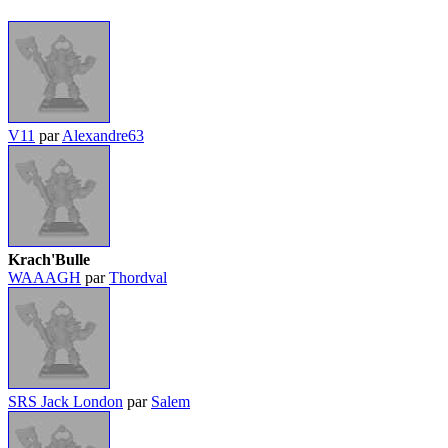
V11
par
Alexandre63
Krach'Bulle
WAAAGH
par
Thordval
SRS Jack London
par
Salem