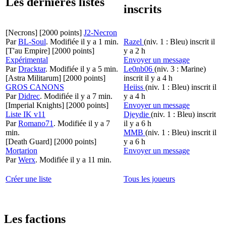
Les dernières listes
inscrits
[Necrons]
[2000 points]
J2-Necron
Par
BL-Soul
.
Modifiée il y a 1 min.
Razel
(niv. 1 : Bleu)
inscrit il
[T'au Empire]
[2000 points]
y a 2 h
Expérimental
Envoyer un message
Par
Dracktar
.
Modifiée il y a 5 min.
Le0nb06
(niv. 3 : Marine)
[Astra Militarum]
[2000 points]
inscrit il y a 4 h
GROS CANONS
Heiiss
(niv. 1 : Bleu)
inscrit il
Par
Didrec
.
Modifiée il y a 7 min.
y a 4 h
[Imperial Knights]
[2000 points]
Envoyer un message
Liste IK v11
Djeydie
(niv. 1 : Bleu)
inscrit
Par
Romano71
.
Modifiée il y a 7
il y a 6 h
min.
MMB
(niv. 1 : Bleu)
inscrit il
[Death Guard]
[2000 points]
y a 6 h
Mortarion
Envoyer un message
Par
Werx
.
Modifiée il y a 11 min.
Créer une liste
Tous les joueurs
Les factions