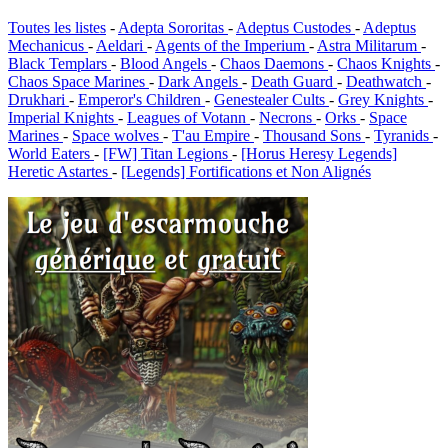
Toutes les listes
-
Adepta Sororitas
-
Adeptus Custodes
-
Adeptus
Mechanicus
-
Aeldari
-
Agents of the Imperium
-
Astra Militarum
-
Black Templars
-
Blood Angels
-
Chaos Daemons
-
Chaos Knights
-
Chaos Space Marines
-
Dark Angels
-
Death Guard
-
Deathwatch
-
Drukhari
-
Emperor's Children
-
Genestealer Cults
-
Grey Knights
-
Imperial Knights
-
Leagues of Votann
-
Necrons
-
Orks
-
Space
Marines
-
Space wolves
-
T'au Empire
-
Thousand Sons
-
Tyranids
-
World Eaters
-
[FW] Titan Legions
-
[Horus Heresy Legends]
Heretic Astartes
-
[Legends] Fortifications et Non Alignés