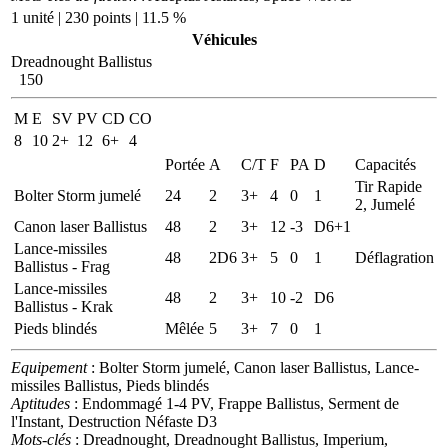
1 unité | 230 points | 11.5 %
Véhicules
Dreadnought Ballistus
150
M
E
SV
PV
CD
CO
8
10
2+
12
6+
4
Portée
A
C/T
F
PA
D
Capacités
Tir Rapide
Bolter Storm jumelé
24
2
3+
4
0
1
2, Jumelé
Canon laser Ballistus
48
2
3+
12
-3
D6+1
Lance-missiles
48
2D6
3+
5
0
1
Déflagration
Ballistus - Frag
Lance-missiles
48
2
3+
10
-2
D6
Ballistus - Krak
Pieds blindés
Mêlée
5
3+
7
0
1
Equipement
: Bolter Storm jumelé, Canon laser Ballistus, Lance-
missiles Ballistus, Pieds blindés
Aptitudes
: Endommagé 1-4 PV, Frappe Ballistus, Serment de
l'Instant, Destruction Néfaste D3
Mots-clés
: Dreadnought, Dreadnought Ballistus, Imperium,