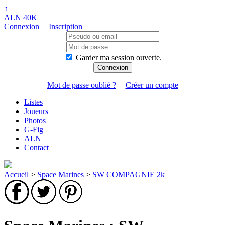
↑
ALN 40K
Connexion
|
Inscription
Garder ma session ouverte.
Mot de passe oublié ?
|
Créer un compte
Listes
Joueurs
Photos
G-Fig
ALN
Contact
Accueil
>
Space Marines
>
SW COMPAGNIE 2k