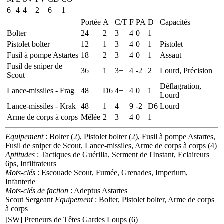
6
4
4+
2
6+
1
Portée
A
C/T
F
PA
D
Capacités
Bolter
24
2
3+
4
0
1
Pistolet bolter
12
1
3+
4
0
1
Pistolet
Fusil à pompe Astartes
18
2
3+
4
0
1
Assaut
Fusil de sniper de
36
1
3+
4
-2
2
Lourd, Précision
Scout
Déflagration,
Lance-missiles - Frag
48
D6
4+
4
0
1
Lourd
Lance-missiles - Krak
48
1
4+
9
-2
D6
Lourd
Arme de corps à corps
Mêlée
2
3+
4
0
1
Equipement
: Bolter (2), Pistolet bolter (2), Fusil à pompe Astartes,
Fusil de sniper de Scout, Lance-missiles, Arme de corps à corps (4)
Aptitudes
: Tactiques de Guérilla, Serment de l'Instant, Eclaireurs
6ps, Infiltrateurs
Mots-clés
: Escouade Scout, Fumée, Grenades, Imperium,
Infanterie
Mots-clés de faction
: Adeptus Astartes
Scout Sergeant
Equipement
: Bolter, Pistolet bolter, Arme de corps
à corps
[SW] Preneurs de Têtes Gardes Loups (6)