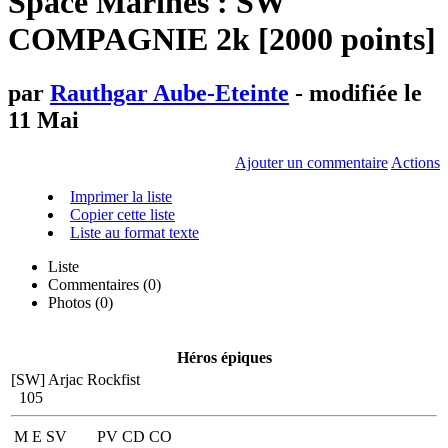
Space Marines : SW
COMPAGNIE 2k [2000 points]
par
Rauthgar Aube-Eteinte
- modifiée le
11 Mai
Ajouter un commentaire
Actions
Imprimer la liste
Copier cette liste
Liste au format texte
Liste
Commentaires (
0
)
Photos (0)
Héros épiques
[SW] Arjac Rockfist
105
M
E
SV
PV
CD
CO