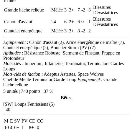
maître
Blessures
Grande hache relique
Mêlée
3
3+
7
-2
3
Dévastatrices
Blessures
Canon d'assaut
24
6
2+
6
0
1
Dévastatrices
Gantelet énergétique
Mêlée
3
3+
8
-2
2
Equipement
: Canon d'assaut (2), Arme énergétique de maître (7),
Gantelet énergétique (2), Bouclier Storm (PV) (7)
Aptitudes
: Résistance Robuste, Serment de l'Instant, Frappe en
Profondeur
Mots-clés
: Imperium, Infanterie, Terminator, Terminators Gardes
Loups
Mots-clés de faction
: Adeptus Astartes, Space Wolves
Chef de Meute Terminator Garde Loup
Equipement
: Grande
hache relique
5 unités | 740 points | 37 %
Bêtes
[SW] Loups Fenrissiens (5)
40
M
E
SV
PV
CD
CO
10
4
6+
1
8+
0