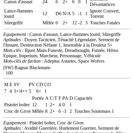
Canon d'assaut
24
6
2+
6
0
1
Dévastatrices
Lance-flammes
Ignore Couvert,
12
D6
N/A
5
-1
1
lourd
Torrent
Sûregriffe
Mêlée
6
2+
12
-2
3
Touches Fatales
Equipement
: Canon d'assaut, Lance-flammes lourd, Sûregriffe
Aptitudes
: Doyen Tacticien, Ténacité Légendaire, Serment de
l'Instant, Destruction Néfaste 1, Insensible à la Douleur 5+
Mots-clés
: Bjorn Main-Funeste, Dreadnought, Fumée, Héros
Epique, Imperium, Marcheur, Personnage, Véhicule
Mots-clés de faction
: Adeptus Astartes, Space Wolves
[SW] Ragnar Blackmane
100
M
E
SV
PV
CD
CO
7
4
3+/4++
5
6+
1
Portée
A
C/T
F
PA
D
Capacités
Pistolet bolter
12
1
2+
4
0
1
Croc de Givre
Mêlée
8
2+
6
-3
2
Touches Soutenues 1
Equipement
: Pistolet bolter, Croc de Givre
Aptitudes
: Avidité Guerrière, Hurlement Guerrier, Serment de