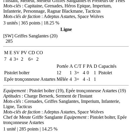
l'Instant, Meneur, Meneur Griffes Sanglantes et Preneurs de Têtes
Mots-clés
: Capitaine, Grenades, Héros Epique, Imperium,
Infanterie, Personnage, Ragnar Blackmane, Tacticus
Mots-clés de faction
: Adeptus Astartes, Space Wolves
3 unités | 365 points | 18.25 %
Ligne
[SW] Griffes Sanglantes (20)
285
M
E
SV
PV
CD
CO
7
4
3+
2
6+
2
Portée
A
C/T
F
PA
D
Capacités
Pistolet bolter
12
1
3+
4
0
1
Pistolet
Epée tronçonneuse Astartes
Mêlée
4
3+
4
-1
1
Equipement
: Pistolet bolter (19), Epée tronçonneuse Astartes (19)
Aptitudes
: Charge Berserk, Serment de l'Instant
Mots-clés
: Grenades, Griffes Sanglantes, Imperium, Infanterie,
Ligne, Tacticus
Mots-clés de faction
: Adeptus Astartes, Space Wolves
Chef de Meute Griffe Sanglante
Equipement
: Pistolet bolter, Epée
tronçonneuse Astartes
1 unité | 285 points | 14.25 %