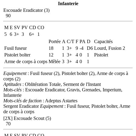
Infanterie
Escouade Eradicator (3)
90
M
E
SV
PV
CD
CO
5
6
3+
3
6+
1
Portée
A
C/T
F
PA
D
Capacités
Fusil fuseur
18
1
3+
9
-4
D6
Lourd, Fusion 2
Pistolet bolter
12
1
3+
4
0
1
Pistolet
Arme de corps à corps
Mêlée
3
3+
4
0
1
Equipement
: Fusil fuseur (2), Pistolet bolter (2), Arme de corps à
corps (2)
Aptitudes
: Oblitération Totale, Serment de l'Instant
Mots-clés
: Escouade Eradicator, Gravis, Grenades, Imperium,
Infanterie
Mots-clés de faction
: Adeptus Astartes
Sergent Eradicator
Equipement
: Fusil fuseur, Pistolet bolter, Arme
de corps à corps
[2X]
Escouade Scout (5)
70
M
E
SV
PV
CD
CO