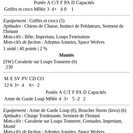
Portée
A
C/T
F
PA
D
Capacités
Griffes et crocs
Mêlée
3
4+
4
0
1
Equipement
: Griffes et crocs (5)
Aptitudes
: Chiens de Chasse, Instinct de Prédateurs, Serment de
l'Instant
Mots-clés
: Bête, Imperium, Loups Fenrissiens
Mots-clés de faction
: Adeptus Astartes, Space Wolves
1 unité | 40 points | 2 %
Montés
[SW] Cavalerie sur Loups Tonnerre (6)
230
M
E
SV
PV
CD
CO
12
6
3+
4
6+
2
Portée
A
C/T
F
PA
D
Capacités
Arme de Garde Loup
Mêlée
4
3+
5
-2
2
Equipement
: Arme de Garde Loup (6), Bouclier Storm (Invu) (6)
Aptitudes
: Charge Tonitruante, Serment de l'Instant
Mots-clés
: Cavalerie sur Loups Tonnerre, Grenades, Imperium,
Monté
Mots-clés de faction
: Adeptus Astartes, Space Wolves