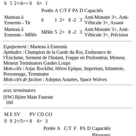
6
5
2+/4++
6
6+
1
Portée
A
C/T
F
PA
D
Capacités
Marteau à
Anti-Monstre 3+, Anti-
6
1
2+
8
-2
3
Ennemis - Tir
Véhicule 3+, Assaut
Marteau à
Anti-Monstre 3+, Anti-
Mêlée
5
2+
8
-2
3
Ennemis - Mêlée
Véhicule 3+, Précision
Equipement
: Marteau à Ennemis
Aptitudes
: Champion de la Garde du Roi, Endurance de
l’Enclume, Serment de l'Instant, Frappe en Profondeur, Meneur,
Meneur Terminators Gardes Loups
Mots-clés
: Arjac Rockfist, Héros Epique, Imperium, Infanterie,
Personnage, Terminator
Mots-clés de faction
: Adeptus Astartes, Space Wolves
avec terminators
[SW] Björn Main Funeste
160
M
E
SV
PV
CD
CO
9
9
2+/5++
8
6+
3
Portée
A
C/T
F
PA
D
Capacités
Blessures