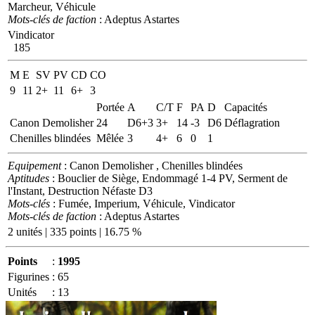
Marcheur, Véhicule
Mots-clés de faction
: Adeptus Astartes
Vindicator
185
M
E
SV
PV
CD
CO
9
11
2+
11
6+
3
Portée
A
C/T
F
PA
D
Capacités
Canon Demolisher
24
D6+3
3+
14
-3
D6
Déflagration
Chenilles blindées
Mêlée
3
4+
6
0
1
Equipement
: Canon Demolisher , Chenilles blindées
Aptitudes
: Bouclier de Siège, Endommagé 1-4 PV, Serment de
l'Instant, Destruction Néfaste D3
Mots-clés
: Fumée, Imperium, Véhicule, Vindicator
Mots-clés de faction
: Adeptus Astartes
2 unités | 335 points | 16.75 %
Points
:
1995
Figurines
:
65
Unités
:
13