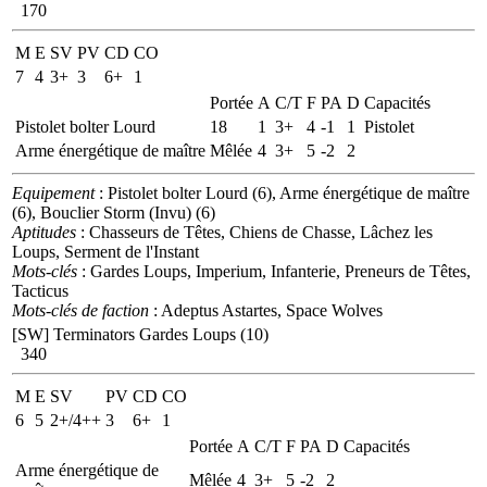
170
M
E
SV
PV
CD
CO
7
4
3+
3
6+
1
Portée
A
C/T
F
PA
D
Capacités
Pistolet bolter Lourd
18
1
3+
4
-1
1
Pistolet
Arme énergétique de maître
Mêlée
4
3+
5
-2
2
Equipement
: Pistolet bolter Lourd (6), Arme énergétique de maître
(6), Bouclier Storm (Invu) (6)
Aptitudes
: Chasseurs de Têtes, Chiens de Chasse, Lâchez les
Loups, Serment de l'Instant
Mots-clés
: Gardes Loups, Imperium, Infanterie, Preneurs de Têtes,
Tacticus
Mots-clés de faction
: Adeptus Astartes, Space Wolves
[SW] Terminators Gardes Loups (10)
340
M
E
SV
PV
CD
CO
6
5
2+/4++
3
6+
1
Portée
A
C/T
F
PA
D
Capacités
Arme énergétique de
Mêlée
4
3+
5
-2
2