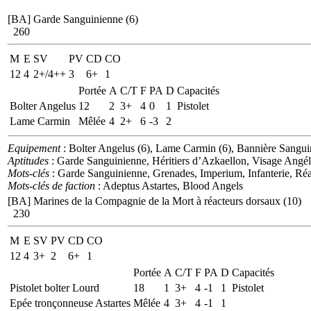
[BA] Garde Sanguinienne (6)
260
M
E
SV
PV
CD
CO
12
4
2+/4++
3
6+
1
Portée
A
C/T
F
PA
D
Capacités
Bolter Angelus
12
2
3+
4
0
1
Pistolet
Lame Carmin
Mêlée
4
2+
6
-3
2
Equipement
: Bolter Angelus (6), Lame Carmin (6), Bannière Sangui
Aptitudes
: Garde Sanguinienne, Héritiers d’Azkaellon, Visage Angéli
Mots-clés
: Garde Sanguinienne, Grenades, Imperium, Infanterie, Réac
Mots-clés de faction
: Adeptus Astartes, Blood Angels
[BA] Marines de la Compagnie de la Mort à réacteurs dorsaux (10)
230
M
E
SV
PV
CD
CO
12
4
3+
2
6+
1
Portée
A
C/T
F
PA
D
Capacités
Pistolet bolter Lourd
18
1
3+
4
-1
1
Pistolet
Epée tronçonneuse Astartes
Mêlée
4
3+
4
-1
1