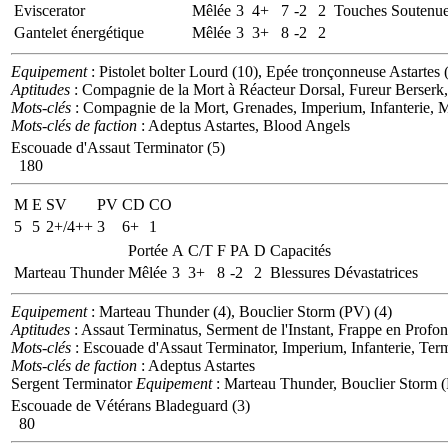
Eviscerator
Mêlée
3
4+
7
-2
2
Touches Soutenue
Gantelet énergétique
Mêlée
3
3+
8
-2
2
Equipement
: Pistolet bolter Lourd (10), Epée tronçonneuse Astartes (
Aptitudes
: Compagnie de la Mort à Réacteur Dorsal, Fureur Berserk, 
Mots-clés
: Compagnie de la Mort, Grenades, Imperium, Infanterie, Ma
Mots-clés de faction
: Adeptus Astartes, Blood Angels
Escouade d'Assaut Terminator (5)
180
M
E
SV
PV
CD
CO
5
5
2+/4++
3
6+
1
Portée
A
C/T
F
PA
D
Capacités
Marteau Thunder
Mêlée
3
3+
8
-2
2
Blessures Dévastatrices
Equipement
: Marteau Thunder (4), Bouclier Storm (PV) (4)
Aptitudes
: Assaut Terminatus, Serment de l'Instant, Frappe en Profo
Mots-clés
: Escouade d'Assaut Terminator, Imperium, Infanterie, Ter
Mots-clés de faction
: Adeptus Astartes
Sergent Terminator
Equipement
: Marteau Thunder, Bouclier Storm 
Escouade de Vétérans Bladeguard (3)
80