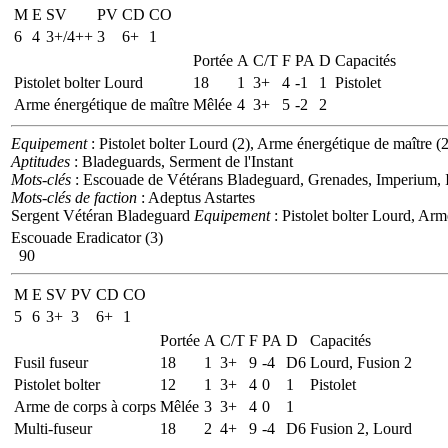
M
E
SV
PV
CD
CO
6
4
3+/4++
3
6+
1
Portée
A
C/T
F
PA
D
Capacités
Pistolet bolter Lourd
18
1
3+
4
-1
1
Pistolet
Arme énergétique de maître
Mêlée
4
3+
5
-2
2
Equipement
: Pistolet bolter Lourd (2), Arme énergétique de maître (2
Aptitudes
: Bladeguards, Serment de l'Instant
Mots-clés
: Escouade de Vétérans Bladeguard, Grenades, Imperium, In
Mots-clés de faction
: Adeptus Astartes
Sergent Vétéran Bladeguard
Equipement
: Pistolet bolter Lourd, Arm
Escouade Eradicator (3)
90
M
E
SV
PV
CD
CO
5
6
3+
3
6+
1
Portée
A
C/T
F
PA
D
Capacités
Fusil fuseur
18
1
3+
9
-4
D6
Lourd, Fusion 2
Pistolet bolter
12
1
3+
4
0
1
Pistolet
Arme de corps à corps
Mêlée
3
3+
4
0
1
Multi-fuseur
18
2
4+
9
-4
D6
Fusion 2, Lourd