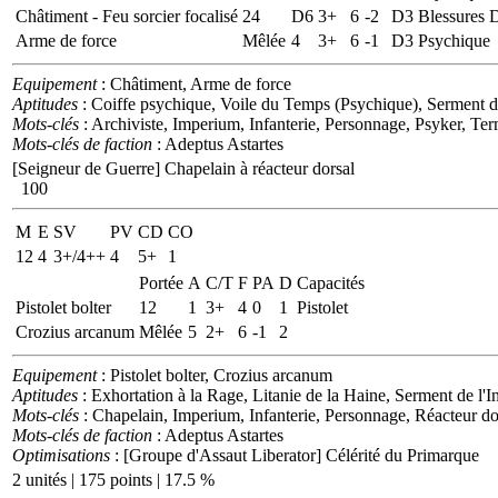
Châtiment - Feu sorcier focalisé
24
D6
3+
6
-2
D3
Blessures D
Arme de force
Mêlée
4
3+
6
-1
D3
Psychique
Equipement
: Châtiment, Arme de force
Aptitudes
: Coiffe psychique, Voile du Temps (Psychique), Serment d
Mots-clés
: Archiviste, Imperium, Infanterie, Personnage, Psyker, Ter
Mots-clés de faction
: Adeptus Astartes
[Seigneur de Guerre]
Chapelain à réacteur dorsal
100
M
E
SV
PV
CD
CO
12
4
3+/4++
4
5+
1
Portée
A
C/T
F
PA
D
Capacités
Pistolet bolter
12
1
3+
4
0
1
Pistolet
Crozius arcanum
Mêlée
5
2+
6
-1
2
Equipement
: Pistolet bolter, Crozius arcanum
Aptitudes
: Exhortation à la Rage, Litanie de la Haine, Serment de l
Mots-clés
: Chapelain, Imperium, Infanterie, Personnage, Réacteur do
Mots-clés de faction
: Adeptus Astartes
Optimisations
: [Groupe d'Assaut Liberator] Célérité du Primarque
2 unités | 175 points | 17.5 %