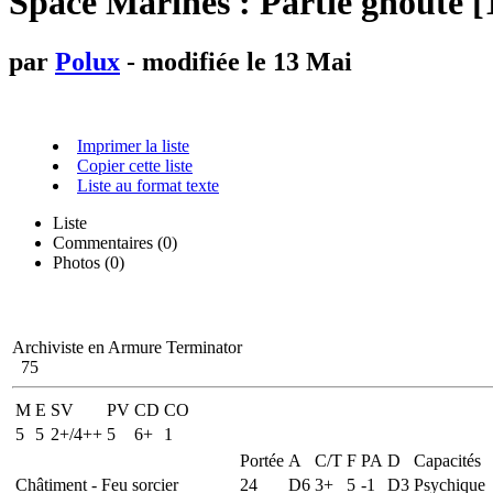
Space Marines : Partie gnoute [
par
Polux
- modifiée le 13 Mai
Imprimer la liste
Copier cette liste
Liste au format texte
Liste
Commentaires (
0
)
Photos (0)
Archiviste en Armure Terminator
75
M
E
SV
PV
CD
CO
5
5
2+/4++
5
6+
1
Portée
A
C/T
F
PA
D
Capacités
Châtiment - Feu sorcier
24
D6
3+
5
-1
D3
Psychique