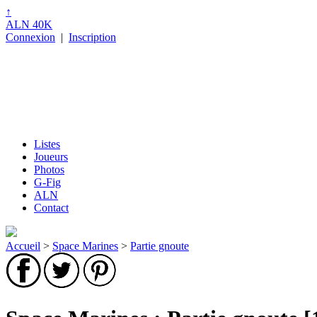
↑
ALN 40K
Connexion
|
Inscription
Listes
Joueurs
Photos
G-Fig
ALN
Contact
Accueil
>
Space Marines
>
Partie gnoute