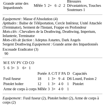
Blessures
Grande arme des
Mêlée
5
2+
6
-2
2
Dévastatrices, Touches
Impardonnés
Soutenues 1
Equipement
: Masse d'Absolution (4)
Aptitudes
: Balise de Téléportation, Cercle Intérieur, Unité Attachée
(Terminator), Serment de l'Instant, Frappe en Profondeur
Mots-clés
: Chevaliers de la Deathwing, Deathwing, Imperium,
Infanterie, Terminator
Mots-clés de faction
: Adeptus Astartes, Dark Angels
Sergent Deathwing
Equipement
: Grande arme des Impardonnés
Escouade Eradicator (3)
90
M
E
SV
PV
CD
CO
5
6
3+
3
6+
1
Portée
A
C/T
F
PA
D
Capacités
Fusil fuseur
18
1
3+
9
-4
D6
Lourd, Fusion 2
Pistolet bolter
12
1
3+
4
0
1
Pistolet
Arme de corps à corps
Mêlée
3
3+
4
0
1
Equipement
: Fusil fuseur (2), Pistolet bolter (2), Arme de corps à
corps (2)