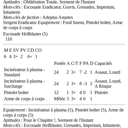
Aptitudes
: Oblitération Totale, Serment de l'Instant
Mots-clés
: Escouade Eradicator, Gravis, Grenades, Imperium,
Infanterie
Mots-clés de faction
: Adeptus Astartes
Sergent Eradicator
Equipement
: Fusil fuseur, Pistolet bolter, Arme
de corps à corps
Escouade Hellblaster (5)
110
M
E
SV
PV
CD
CO
6
4
3+
2
6+
1
Portée
A
C/T
F
PA
D
Capacités
Incinérateur à plasma -
24
2
3+
7
-2
1
Assaut, Lourd
Standard
Incinérateur à plasma -
Assaut, Lourd,
24
2
3+
8
-3
2
Surcharge
A Risque
Pistolet bolter
12
1
3+
4
0
1
Pistolet
Arme de corps à corps
Mêlée
3
3+
4
0
1
Equipement
: Incinérateur à plasma (5), Pistolet bolter (5), Arme de
corps à corps (5)
Aptitudes
: Pour le Chapitre !, Serment de l'Instant
Mots-clés
: Escouade Hellblaster, Grenades, Imperium, Infanterie,