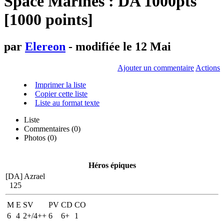
Space Marines : DA 1000pts
[1000 points]
par
Elereon
- modifiée le 12 Mai
Ajouter un commentaire
Actions
Imprimer la liste
Copier cette liste
Liste au format texte
Liste
Commentaires (
0
)
Photos (0)
Héros épiques
[DA] Azrael
125
M
E
SV
PV
CD
CO
6
4
2+/4++
6
6+
1