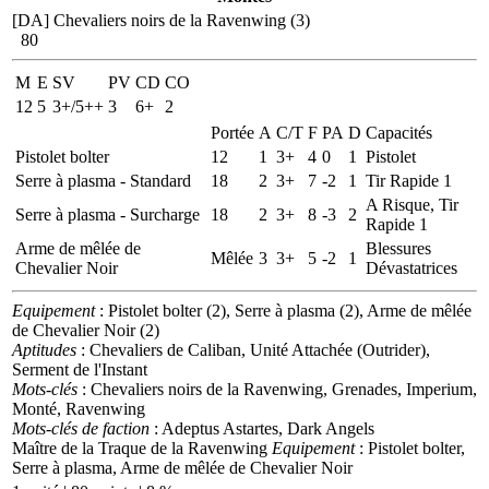
[DA] Chevaliers noirs de la Ravenwing (3)
80
M
E
SV
PV
CD
CO
12
5
3+/5++
3
6+
2
Portée
A
C/T
F
PA
D
Capacités
Pistolet bolter
12
1
3+
4
0
1
Pistolet
Serre à plasma - Standard
18
2
3+
7
-2
1
Tir Rapide 1
A Risque, Tir
Serre à plasma - Surcharge
18
2
3+
8
-3
2
Rapide 1
Arme de mêlée de
Blessures
Mêlée
3
3+
5
-2
1
Chevalier Noir
Dévastatrices
Equipement
: Pistolet bolter (2), Serre à plasma (2), Arme de mêlée
de Chevalier Noir (2)
Aptitudes
: Chevaliers de Caliban, Unité Attachée (Outrider),
Serment de l'Instant
Mots-clés
: Chevaliers noirs de la Ravenwing, Grenades, Imperium,
Monté, Ravenwing
Mots-clés de faction
: Adeptus Astartes, Dark Angels
Maître de la Traque de la Ravenwing
Equipement
: Pistolet bolter,
Serre à plasma, Arme de mêlée de Chevalier Noir