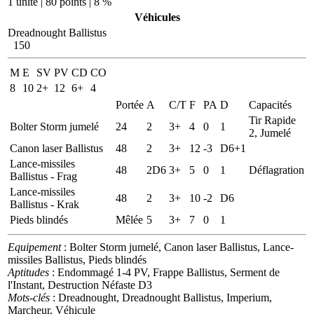
1 unité | 80 points | 8 %
Véhicules
Dreadnought Ballistus
150
M
E
SV
PV
CD
CO
8
10
2+
12
6+
4
Portée
A
C/T
F
PA
D
Capacités
Tir Rapide
Bolter Storm jumelé
24
2
3+
4
0
1
2, Jumelé
Canon laser Ballistus
48
2
3+
12
-3
D6+1
Lance-missiles
48
2D6
3+
5
0
1
Déflagration
Ballistus - Frag
Lance-missiles
48
2
3+
10
-2
D6
Ballistus - Krak
Pieds blindés
Mêlée
5
3+
7
0
1
Equipement
: Bolter Storm jumelé, Canon laser Ballistus, Lance-
missiles Ballistus, Pieds blindés
Aptitudes
: Endommagé 1-4 PV, Frappe Ballistus, Serment de
l'Instant, Destruction Néfaste D3
Mots-clés
: Dreadnought, Dreadnought Ballistus, Imperium,
Marcheur, Véhicule