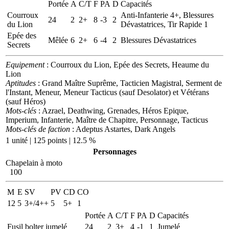
Portée
A
C/T
F
PA
D
Capacités
Courroux
Anti-Infanterie 4+, Blessures
24
2
2+
8
-3
2
du Lion
Dévastatrices, Tir Rapide 1
Epée des
Mêlée
6
2+
6
-4
2
Blessures Dévastatrices
Secrets
Equipement
: Courroux du Lion, Epée des Secrets, Heaume du
Lion
Aptitudes
: Grand Maître Suprême, Tacticien Magistral, Serment de
l'Instant, Meneur, Meneur Tacticus (sauf Desolator) et Vétérans
(sauf Héros)
Mots-clés
: Azrael, Deathwing, Grenades, Héros Epique,
Imperium, Infanterie, Maître de Chapitre, Personnage, Tacticus
Mots-clés de faction
: Adeptus Astartes, Dark Angels
1 unité | 125 points | 12.5 %
Personnages
Chapelain à moto
100
M
E
SV
PV
CD
CO
12
5
3+/4++
5
5+
1
Portée
A
C/T
F
PA
D
Capacités
Fusil bolter jumelé
24
2
3+
4
-1
1
Jumelé