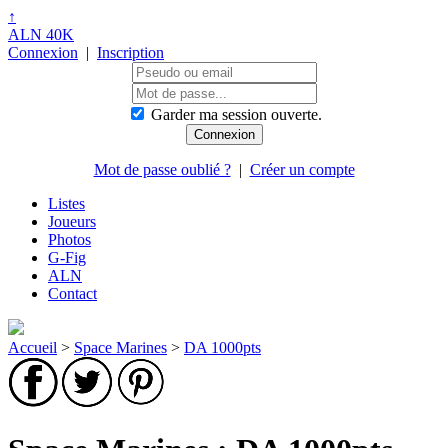
↑
ALN 40K
Connexion
|
Inscription
Garder ma session ouverte.
Mot de passe oublié ?
|
Créer un compte
Listes
Joueurs
Photos
G-Fig
ALN
Contact
Accueil
>
Space Marines
>
DA 1000pts