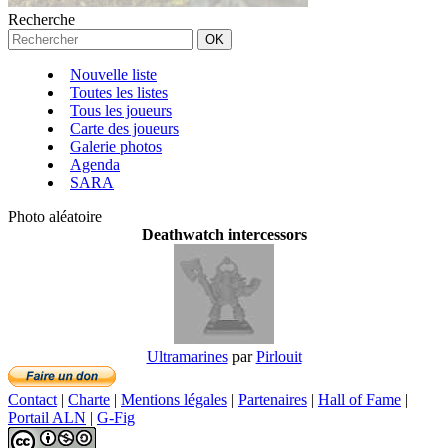
Recherche
Nouvelle liste
Toutes les listes
Tous les joueurs
Carte des joueurs
Galerie photos
Agenda
SARA
Photo aléatoire
Deathwatch intercessors
Ultramarines
par
Pirlouit
Contact
|
Charte
|
Mentions légales
|
Partenaires
|
Hall of Fame
|
Portail ALN
|
G-Fig