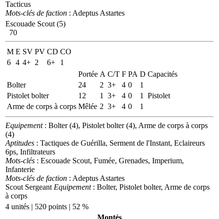
Tacticus
Mots-clés de faction
: Adeptus Astartes
Escouade Scout (5)
70
M
E
SV
PV
CD
CO
6
4
4+
2
6+
1
Portée
A
C/T
F
PA
D
Capacités
Bolter
24
2
3+
4
0
1
Pistolet bolter
12
1
3+
4
0
1
Pistolet
Arme de corps à corps
Mêlée
2
3+
4
0
1
Equipement
: Bolter (4), Pistolet bolter (4), Arme de corps à corps
(4)
Aptitudes
: Tactiques de Guérilla, Serment de l'Instant, Eclaireurs
6ps, Infiltrateurs
Mots-clés
: Escouade Scout, Fumée, Grenades, Imperium,
Infanterie
Mots-clés de faction
: Adeptus Astartes
Scout Sergeant
Equipement
: Bolter, Pistolet bolter, Arme de corps
à corps
4 unités | 520 points | 52 %
Montés