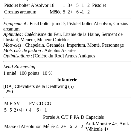
Pistolet bolter Absolvor
18
1
3+
5
-1
2
Pistolet
Crozius arcanum
Mêlée
5
2+
6
-1
2
Equipement
: Fusil bolter jumelé, Pistolet bolter Absolvor, Crozius
arcanum
Aptitudes
: Catéchisme du Feu, Litanie de la Haine, Serment de
l'Instant, Meneur, Meneur Outrider
Mots-clés
: Chapelain, Grenades, Imperium, Monté, Personnage
Mots-clés de faction
: Adeptus Astartes
Optimisations
: [Colère du Roc] Armes Antiques
Lead Ravenwing
1 unité | 100 points | 10 %
Infanterie
[DA] Chevaliers de la Deathwing (5)
250
M
E
SV
PV
CD
CO
5
5
2+/4++
4
6+
1
Portée
A
C/T
F
PA
D
Capacités
Anti-Monstre 4+, Anti-
Masse d'Absolution
Mêlée
4
2+
6
-2
2
Véhicule 4+