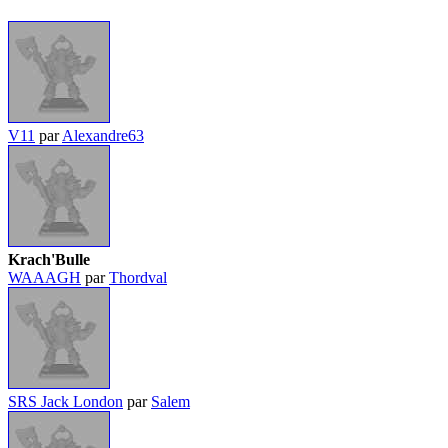
V11
par
Alexandre63
Krach'Bulle
WAAAGH
par
Thordval
SRS Jack London
par
Salem