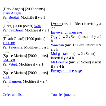
[Dark Angels]
[2000 points]
Dark Angels
Par
Bestial
.
Modifiée il y a 1
min.
Lyxem
(niv. 1 : Bleu)
inscrit il y a
[Orks]
[2000 points]
Waa
2 h
Par
Fauxtraut
.
Modifiée il y a 1
Envoyer un message
min.
Opg
(niv. 2 : Scout)
inscrit il y a 2
[Death Guard]
[1000 points]
h
1000 pts
Wawaan
(niv. 1 : Bleu)
inscrit il y
Par
Talessine
.
Modifiée il y a 1
a 3 h
min.
Moi gaetan bo
(niv. 2 : Scout)
[Space Marines]
[2000 points]
inscrit il y a 4 h
SM Test
Mr.Gouelle
(niv. 2 : Scout)
inscrit
Par
Vitug
.
Modifiée il y a 1
il y a 4 h
min.
Envoyer un message
[Space Marines]
[2000 points]
2000
Par
Kamron
.
Modifiée il y a 4
min.
Créer une liste
Tous les joueurs