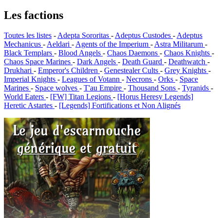
Les factions
Toutes les listes
-
Adepta Sororitas
-
Adeptus Custodes
-
Adeptus
Mechanicus
-
Aeldari
-
Agents of the Imperium
-
Astra Militarum
-
Black Templars
-
Blood Angels
-
Chaos Daemons
-
Chaos Knights
-
Chaos Space Marines
-
Dark Angels
-
Death Guard
-
Deathwatch
-
Drukhari
-
Emperor's Children
-
Genestealer Cults
-
Grey Knights
-
Imperial Knights
-
Leagues of Votann
-
Necrons
-
Orks
-
Space
Marines
-
Space wolves
-
T'au Empire
-
Thousand Sons
-
Tyranids
-
World Eaters
-
[FW] Titan Legions
-
[Horus Heresy Legends]
Heretic Astartes
-
[Legends] Fortifications et Non Alignés