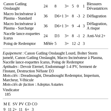
Canon Gatling
Blessures
24
8
3+
5
0
1
Onslaught
Dévastatrices
Macro Incinérateur à
36
D6+1
3+
8
-3
2
Déflagration
Plasma - Standard
Macro Incinérateur à
Déflagration,
36
D6+1
3+
9
-4
3
Plasma - Surcharge
A risque
Nacelle lance-roquettes
24
D3
3+
8
-1
2
Anti-Vol 2+
Icarus
Poing de Redemptor
Mêlée
5
3+
12
-2
3
Equipement
: Canon Gatling Onslaught Lourd, Bolter Storm
jumelé, Canon Gatling Onslaught, Macro Incinérateur à Plasma,
Nacelle lance-roquettes Icarus, Poing de Redemptor
Aptitudes
: Devoir Eternel, Endommagé 1-4 PV, Serment de
l'Instant, Destruction Néfaste D3
Mots-clés
: Dreadnought, Dreadnought Redemptor, Imperium,
Marcheur, Véhicule
Mots-clés de faction
: Adeptus Astartes
Vindicator
185
M
E
SV
PV
CD
CO
9
11
2+
11
6+
3