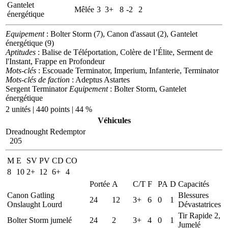
Gantelet
Mêlée
3
3+
8
-2
2
énergétique
Equipement
: Bolter Storm (7), Canon d'assaut (2), Gantelet
énergétique (9)
Aptitudes
: Balise de Téléportation, Colère de l’Élite, Serment de
l'Instant, Frappe en Profondeur
Mots-clés
: Escouade Terminator, Imperium, Infanterie, Terminator
Mots-clés de faction
: Adeptus Astartes
Sergent Terminator
Equipement
: Bolter Storm, Gantelet
énergétique
2 unités | 440 points | 44 %
Véhicules
Dreadnought Redemptor
205
M
E
SV
PV
CD
CO
8
10
2+
12
6+
4
Portée
A
C/T
F
PA
D
Capacités
Canon Gatling
Blessures
24
12
3+
6
0
1
Onslaught Lourd
Dévastatrices
Tir Rapide 2,
Bolter Storm jumelé
24
2
3+
4
0
1
Jumelé