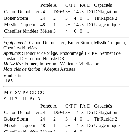
Portée
A
C/T
F
PA
D
Capacités
Canon Demolisher
24
D6+3
3+
14
-3
D6
Déflagration
Bolter Storm
24
2
3+
4
0
1
Tir Rapide 2
Missile Traqueur
48
1
2+
14
-3
D6
Usage unique
Chenilles blindées
Mêlée
3
4+
6
0
1
Equipement
: Canon Demolisher , Bolter Storm, Missile Traqueur,
Chenilles blindées
Aptitudes
: Bouclier de Siège, Endommagé 1-4 PV, Serment de
l'Instant, Destruction Néfaste D3
Mots-clés
: Fumée, Imperium, Véhicule, Vindicator
Mots-clés de faction
: Adeptus Astartes
Vindicator
185
M
E
SV
PV
CD
CO
9
11
2+
11
6+
3
Portée
A
C/T
F
PA
D
Capacités
Canon Demolisher
24
D6+3
3+
14
-3
D6
Déflagration
Bolter Storm
24
2
3+
4
0
1
Tir Rapide 2
Missile Traqueur
48
1
2+
14
-3
D6
Usage unique
Chenilles blindées
Mêlée
3
4+
6
0
1