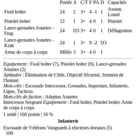
Portée
A
C/T
F
PA
D
Capacités
Assaut,
Fusil bolter
24
2
3+
4
-1
1
Lourd
Pistolet bolter
12
1
3+
4
0
1
Pistolet
Lance-grenades Astartes -
24
D3
3+
4
0
1
Déflagration
Frag
Lance-grenades Astartes -
24
1
3+
9
-2
D3
Krak
Arme de corps à corps
Mêlée
3
3+
4
0
1
Equipement
: Fusil bolter (7), Pistolet bolter (9), Lance-grenades
Astartes (2)
Aptitudes
: Élimination de Cible, Objectif Sécurisé, Serment de
l'Instant
Mots-clés
: Escouade Intercessor, Grenades, Imperium, Infanterie,
Ligne, Tacticus
Mots-clés de faction
: Adeptus Astartes
Intercessor Sergeant
Equipement
: Fusil bolter, Pistolet bolter, Arme
de corps à corps
1 unité | 160 points | 16 %
Infanterie
Escouade de Vétérans Vanguards à réacteurs dorsaux (5)
100