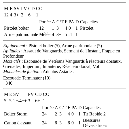
M
E
SV
PV
CD
CO
12
4
3+
2
6+
1
Portée
A
C/T
F
PA
D
Capacités
Pistolet bolter
12
1
3+
4
0
1
Pistolet
Arme patrimoniale
Mêlée
4
3+
5
-1
1
Equipement
: Pistolet bolter (5), Arme patrimoniale (5)
Aptitudes
: Assaut de Vanguards, Serment de l'Instant, Frappe en
Profondeur
Mots-clés
: Escouade de Vétérans Vanguards à réacteurs dorsaux,
Grenades, Imperium, Infanterie, Réacteur dorsal, Vol
Mots-clés de faction
: Adeptus Astartes
Escouade Terminator (10)
340
M
E
SV
PV
CD
CO
5
5
2+/4++
3
6+
1
Portée
A
C/T
F
PA
D
Capacités
Bolter Storm
24
2
3+
4
0
1
Tir Rapide 2
Blessures
Canon d'assaut
24
6
3+
6
0
1
Dévastatrices