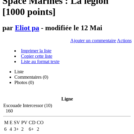
Space Marines : La légion
[1000 points]
par
Eliot pa
- modifiée le 12 Mai
Ajouter un commentaire
Actions
Imprimer la liste
Copier cette liste
Liste au format texte
Liste
Commentaires (
0
)
Photos (0)
Ligne
Escouade Intercessor (10)
160
M
E
SV
PV
CD
CO
6
4
3+
2
6+
2