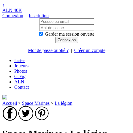
↑
ALN 40K
Connexion
|
Inscription
Garder ma session ouverte.
Mot de passe oublié ?
|
Créer un compte
Listes
Joueurs
Photos
G-Fig
ALN
Contact
Accueil
>
Space Marines
>
La légion