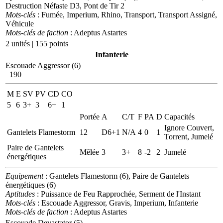
Destruction Néfaste D3, Pont de Tir 2
Mots-clés
: Fumée, Imperium, Rhino, Transport, Transport Assigné,
Véhicule
Mots-clés de faction
: Adeptus Astartes
2 unités | 155 points
Infanterie
Escouade Aggressor (6)
190
M
E
SV
PV
CD
CO
5
6
3+
3
6+
1
Portée
A
C/T
F
PA
D
Capacités
Ignore Couvert,
Gantelets Flamestorm
12
D6+1
N/A
4
0
1
Torrent, Jumelé
Paire de Gantelets
Mêlée
3
3+
8
-2
2
Jumelé
énergétiques
Equipement
: Gantelets Flamestorm (6), Paire de Gantelets
énergétiques (6)
Aptitudes
: Puissance de Feu Rapprochée, Serment de l'Instant
Mots-clés
: Escouade Aggressor, Gravis, Imperium, Infanterie
Mots-clés de faction
: Adeptus Astartes
Escouade Devastator (5)