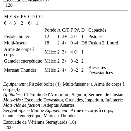
120
M
E
SV
PV
CD
CO
6
4
3+
2
6+
1
Portée
A
C/T
F
PA
D
Capacités
Pistolet bolter
12
1
3+
4
0
1
Pistolet
Multi-fuseur
18
2
4+
9
-4
D6
Fusion 2, Lourd
Arme de corps à
Mêlée
2
3+
4
0
1
corps
Gantelet énergétique
Mêlée
2
3+
8
-2
2
Blessures
Marteau Thunder
Mêlée
2
4+
8
-2
2
Dévastatrices
Equipement
: Pistolet bolter (4), Multi-fuseur (4), Arme de corps à
corps (4)
Aptitudes
: Chérubin de l'Armorium, Signum, Serment de l'Instant
Mots-clés
: Escouade Devastator, Grenades, Imperium, Infanterie
Mots-clés de faction
: Adeptus Astartes
Sergent Space Marine
Equipement
: Arme de corps à corps,
Gantelet énergétique, Marteau Thunder
Escouade de Vétérans Sternguards (10)
200