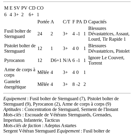
M
E
SV
PV
CD
CO
6
4
3+
2
6+
1
Portée
A
C/T
F
PA
D
Capacités
Blessures
Fusil bolter de
24
2
3+
4
-1
1
Dévastatrices, Assaut,
Sternguard
Lourd, Tir Rapide 1
Pistolet bolter de
Blessures
12
1
3+
4
0
1
Sternguard
Dévastatrices, Pistolet
Ignore Le Couvert,
Pyrocanon
12
D6+1
N/A
6
-1
1
Torrent
Arme de corps à
Mêlée
4
3+
4
0
1
corps
Gantelet
Mêlée
4
3+
8
-2
2
énergétique
Equipement
: Fusil bolter de Sternguard (7), Pistolet bolter de
Sternguard (9), Pyrocanon (2), Arme de corps à corps (9)
Aptitudes
: Concentration de Sternguard, Serment de l'Instant
Mots-clés
: Escouade de Vétérans Sternguards, Grenades,
Imperium, Infanterie, Tacticus
Mots-clés de faction
: Adeptus Astartes
Sergent Vétéran Sternguard
Equipement
: Fusil bolter de