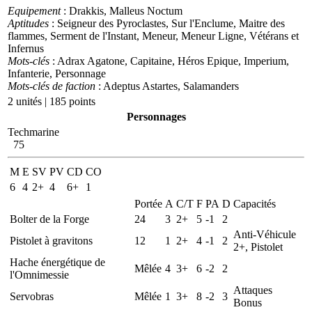
Equipement
: Drakkis, Malleus Noctum
Aptitudes
: Seigneur des Pyroclastes, Sur l'Enclume, Maitre des
flammes, Serment de l'Instant, Meneur, Meneur Ligne, Vétérans et
Infernus
Mots-clés
: Adrax Agatone, Capitaine, Héros Epique, Imperium,
Infanterie, Personnage
Mots-clés de faction
: Adeptus Astartes, Salamanders
2 unités | 185 points
Personnages
Techmarine
75
M
E
SV
PV
CD
CO
6
4
2+
4
6+
1
Portée
A
C/T
F
PA
D
Capacités
Bolter de la Forge
24
3
2+
5
-1
2
Anti-Véhicule
Pistolet à gravitons
12
1
2+
4
-1
2
2+, Pistolet
Hache énergétique de
Mêlée
4
3+
6
-2
2
l'Omnimessie
Attaques
Servobras
Mêlée
1
3+
8
-2
3
Bonus