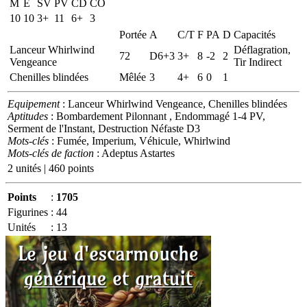
M
E
SV
PV
CD
CO
10
10
3+
11
6+
3
Portée
A
C/T
F
PA
D
Capacités
Lanceur Whirlwind
Déflagration,
72
D6+3
3+
8
-2
2
Vengeance
Tir Indirect
Chenilles blindées
Mêlée
3
4+
6
0
1
Equipement
: Lanceur Whirlwind Vengeance, Chenilles blindées
Aptitudes
: Bombardement Pilonnant , Endommagé 1-4 PV,
Serment de l'Instant, Destruction Néfaste D3
Mots-clés
: Fumée, Imperium, Véhicule, Whirlwind
Mots-clés de faction
: Adeptus Astartes
2 unités | 460 points
Points
:
1705
Figurines
:
44
Unités
:
13