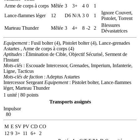
Arme de corps à corps
Mêlée
3
3+
4
0
1
Ignore Couvert,
Lance-flammes léger
12
D6
N/A
3
0
1
Pistolet, Torrent
Blessures
Marteau Thunder
Mêlée
3
4+
8
-2
2
Dévastatrices
Equipement
: Fusil bolter (4), Pistolet bolter (4), Lance-grenades
Astartes , Arme de corps à corps (4)
Aptitudes
: Élimination de Cible, Objectif Sécurisé, Serment de
l'Instant
Mots-clés
: Escouade Intercessor, Grenades, Imperium, Infanterie,
Ligne, Tacticus
Mots-clés de faction
: Adeptus Astartes
Intercessor Sergeant
Equipement
: Pistolet bolter, Lance-flammes
léger, Marteau Thunder
1 unité | 80 points
Transports assignés
Impulsor
80
M
E
SV
PV
CD
CO
12
9
3+
11
6+
2