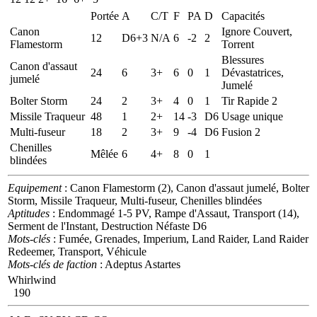
Portée
A
C/T
F
PA
D
Capacités
Canon
Ignore Couvert,
12
D6+3
N/A
6
-2
2
Flamestorm
Torrent
Blessures
Canon d'assaut
24
6
3+
6
0
1
Dévastatrices,
jumelé
Jumelé
Bolter Storm
24
2
3+
4
0
1
Tir Rapide 2
Missile Traqueur
48
1
2+
14
-3
D6
Usage unique
Multi-fuseur
18
2
3+
9
-4
D6
Fusion 2
Chenilles
Mêlée
6
4+
8
0
1
blindées
Equipement
: Canon Flamestorm (2), Canon d'assaut jumelé, Bolter
Storm, Missile Traqueur, Multi-fuseur, Chenilles blindées
Aptitudes
: Endommagé 1-5 PV, Rampe d'Assaut, Transport (14),
Serment de l'Instant, Destruction Néfaste D6
Mots-clés
: Fumée, Grenades, Imperium, Land Raider, Land Raider
Redeemer, Transport, Véhicule
Mots-clés de faction
: Adeptus Astartes
Whirlwind
190