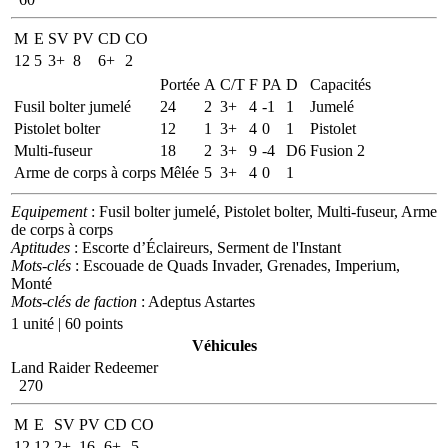
M
E
SV
PV
CD
CO
12
5
3+
8
6+
2
Portée
A
C/T
F
PA
D
Capacités
Fusil bolter jumelé
24
2
3+
4
-1
1
Jumelé
Pistolet bolter
12
1
3+
4
0
1
Pistolet
Multi-fuseur
18
2
3+
9
-4
D6
Fusion 2
Arme de corps à corps
Mêlée
5
3+
4
0
1
Equipement
: Fusil bolter jumelé, Pistolet bolter, Multi-fuseur, Arme
de corps à corps
Aptitudes
: Escorte d’Éclaireurs, Serment de l'Instant
Mots-clés
: Escouade de Quads Invader, Grenades, Imperium,
Monté
Mots-clés de faction
: Adeptus Astartes
1 unité | 60 points
Véhicules
Land Raider Redeemer
270
M
E
SV
PV
CD
CO
12
12
2+
16
6+
5