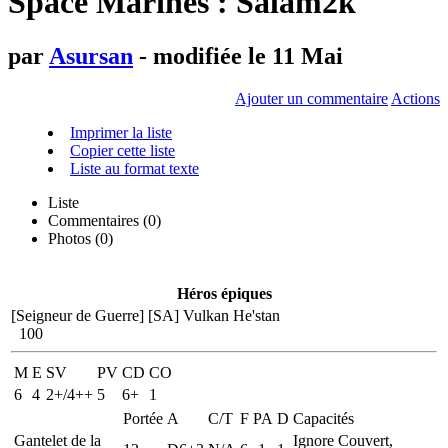
Space Marines : Salam2k
par
Asursan
- modifiée le 11 Mai
Ajouter un commentaire
Actions
Imprimer la liste
Copier cette liste
Liste au format texte
Liste
Commentaires (
0
)
Photos (0)
Héros épiques
[Seigneur de Guerre]
[SA] Vulkan He'stan
100
M
E
SV
PV
CD
CO
6
4
2+/4++
5
6+
1
Portée
A
C/T
F
PA
D
Capacités
Gantelet de la
Ignore Couvert,