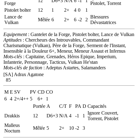
12
D6+3
N/A
6
-1
1
Forge
Pistolet, Torrent
Pistolet bolter
12
1
2+
4
0
1
Lance de
Blessures
Mêlée
6
2+
6
-2
2
Vulkan
Dévastatrices
Equipement
: Gantelet de la Forge, Pistolet bolter, Lance de Vulkan
Aptitudes
: Chercheurs des Introuvables, Commandant
Charismatique (Vulkan), Père de la Forge, Serment de l'Instant,
Insensible à la Douleur 6+, Meneur, Meneur Assaut et Infernus
Mots-clés
: Capitaine, Grenades, Héros Epique, Imperium,
Infanterie, Personnage, Tacticus, Vulkan He'stan
Mots-clés de faction
: Adeptus Astartes, Salamanders
[SA] Adrax Agatone
85
M
E
SV
PV
CD
CO
6
4
2+/4++
5
6+
1
Portée
A
C/T
F
PA
D
Capacités
Ignore Couvert,
Drakkis
12
D6+3
N/A
4
-1
1
Torrent, Pistolet
Malleus
Mêlée
5
2+
10
-2
3
Noctum