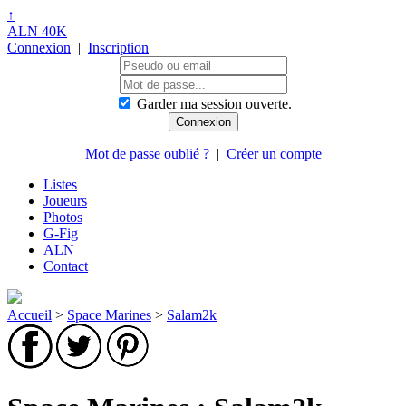
↑
ALN 40K
Connexion
|
Inscription
Garder ma session ouverte.
Mot de passe oublié ?
|
Créer un compte
Listes
Joueurs
Photos
G-Fig
ALN
Contact
Accueil
>
Space Marines
>
Salam2k