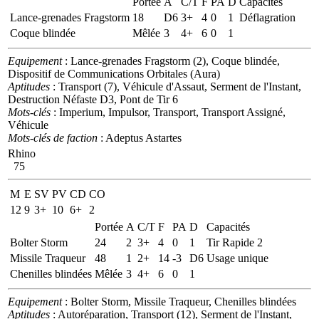
Portée
A
C/T
F
PA
D
Capacités
Lance-grenades Fragstorm
18
D6
3+
4
0
1
Déflagration
Coque blindée
Mêlée
3
4+
6
0
1
Equipement
: Lance-grenades Fragstorm (2), Coque blindée,
Dispositif de Communications Orbitales (Aura)
Aptitudes
: Transport (7), Véhicule d'Assaut, Serment de l'Instant,
Destruction Néfaste D3, Pont de Tir 6
Mots-clés
: Imperium, Impulsor, Transport, Transport Assigné,
Véhicule
Mots-clés de faction
: Adeptus Astartes
Rhino
75
M
E
SV
PV
CD
CO
12
9
3+
10
6+
2
Portée
A
C/T
F
PA
D
Capacités
Bolter Storm
24
2
3+
4
0
1
Tir Rapide 2
Missile Traqueur
48
1
2+
14
-3
D6
Usage unique
Chenilles blindées
Mêlée
3
4+
6
0
1
Equipement
: Bolter Storm, Missile Traqueur, Chenilles blindées
Aptitudes
: Autoréparation, Transport (12), Serment de l'Instant,