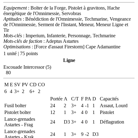
Equipement
: Bolter de la Forge, Pistolet à gravitons, Hache
énergétique de l'Omnimessie, Servobras
Aptitudes
: Bénédiction de l'Omnimessie, Techmarine, Vengeance
de l'Omnimessie, Serment de l'Instant, Meneur, Meneur Ligne et
Tir
Mots-clés
: Imperium, Infanterie, Personnage, Techmarine
Mots-clés de faction
: Adeptus Astartes
Optimisations
: [Force d'assaut Firestorm] Cape Adamantine
1 unité | 75 points
Ligne
Escouade Intercessor (5)
80
M
E
SV
PV
CD
CO
6
4
3+
2
6+
2
Portée
A
C/T
F
PA
D
Capacités
Fusil bolter
24
2
3+
4
-1
1
Assaut, Lourd
Pistolet bolter
12
1
3+
4
0
1
Pistolet
Lance-grenades
24
D3
3+
4
0
1
Déflagration
Astartes - Frag
Lance-grenades
24
1
3+
9
-2
D3
Astartes - Krak