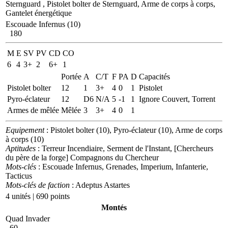
Sternguard , Pistolet bolter de Sternguard, Arme de corps à corps,
Gantelet énergétique
Escouade Infernus (10)
180
M
E
SV
PV
CD
CO
6
4
3+
2
6+
1
Portée
A
C/T
F
PA
D
Capacités
Pistolet bolter
12
1
3+
4
0
1
Pistolet
Pyro-éclateur
12
D6
N/A
5
-1
1
Ignore Couvert, Torrent
Armes de mêlée
Mêlée
3
3+
4
0
1
Equipement
: Pistolet bolter (10), Pyro-éclateur (10), Arme de corps
à corps (10)
Aptitudes
: Terreur Incendiaire, Serment de l'Instant, [Chercheurs
du père de la forge] Compagnons du Chercheur
Mots-clés
: Escouade Infernus, Grenades, Imperium, Infanterie,
Tacticus
Mots-clés de faction
: Adeptus Astartes
4 unités | 690 points
Montés
Quad Invader
60