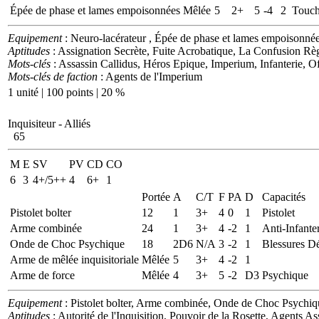
Épée de phase et lames empoisonnées
Mêlée
5
2+
5
-4
2
Touch
Equipement
: Neuro-lacérateur , Épée de phase et lames empoisonné
Aptitudes
: Assignation Secrète, Fuite Acrobatique, La Confusion Règ
Mots-clés
: Assassin Callidus, Héros Epique, Imperium, Infanterie, 
Mots-clés de faction
: Agents de l'Imperium
1 unité | 100 points | 20 %
Inquisiteur - Alliés
65
M
E
SV
PV
CD
CO
6
3
4+/5++
4
6+
1
Portée
A
C/T
F
PA
D
Capacités
Pistolet bolter
12
1
3+
4
0
1
Pistolet
Arme combinée
24
1
3+
4
-2
1
Anti-Infante
Onde de Choc Psychique
18
2D6
N/A
3
-2
1
Blessures Dé
Arme de mêlée inquisitoriale
Mêlée
5
3+
4
-2
1
Arme de force
Mêlée
4
3+
5
-2
D3
Psychique
Equipement
: Pistolet bolter, Arme combinée, Onde de Choc Psychiqu
Aptitudes
: Autorité de l'Inquisition, Pouvoir de la Rosette, Agents A