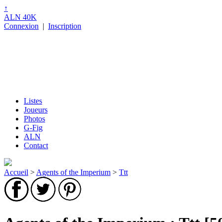
↑
ALN 40K
Connexion
|
Inscription
Listes
Joueurs
Photos
G-Fig
ALN
Contact
Accueil
>
Agents of the Imperium
>
Ttt