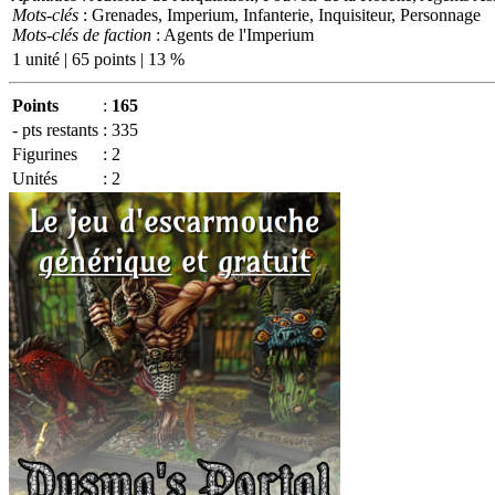
Mots-clés
: Grenades, Imperium, Infanterie, Inquisiteur, Personnage
Mots-clés de faction
: Agents de l'Imperium
1 unité | 65 points | 13 %
Points
:
165
- pts restants
:
335
Figurines
:
2
Unités
:
2