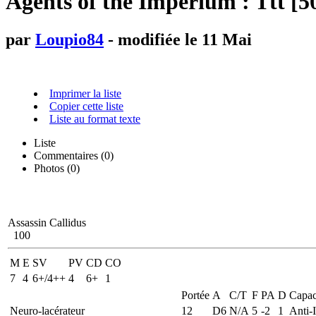
Agents of the Imperium : Ttt [5
par
Loupio84
- modifiée le 11 Mai
Imprimer la liste
Copier cette liste
Liste au format texte
Liste
Commentaires (
0
)
Photos (0)
Assassin Callidus
100
M
E
SV
PV
CD
CO
7
4
6+/4++
4
6+
1
Portée
A
C/T
F
PA
D
Capac
Neuro-lacérateur
12
D6
N/A
5
-2
1
Anti-I