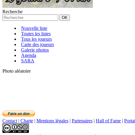
Recherche
Nouvelle liste
Toutes les listes
Tous les joueurs
Carte des joueurs
Galerie photos
Agenda
SARA
Photo aléatoire
Contact
|
Charte
|
Mentions légales
|
Partenaires
|
Hall of Fame
|
Porta