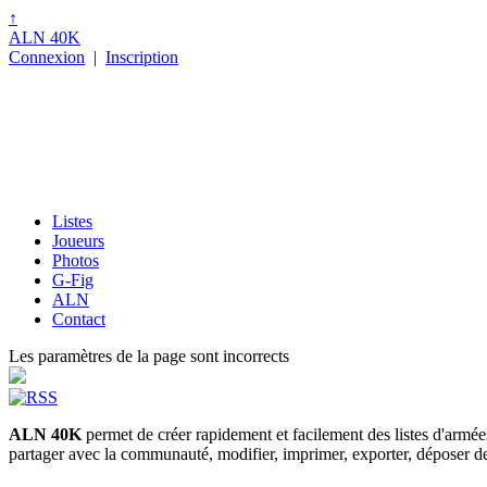
↑
ALN 40K
Connexion
|
Inscription
Listes
Joueurs
Photos
G-Fig
ALN
Contact
Les paramètres de la page sont incorrects
ALN 40K
permet de créer rapidement et facilement des listes d'armé
partager avec la communauté, modifier, imprimer, exporter, déposer des p