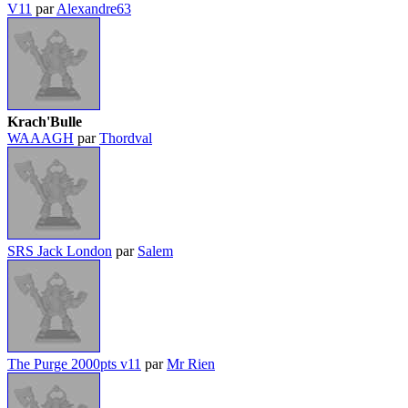
V11
par
Alexandre63
Krach'Bulle
WAAAGH
par
Thordval
SRS Jack London
par
Salem
The Purge 2000pts v11
par
Mr Rien