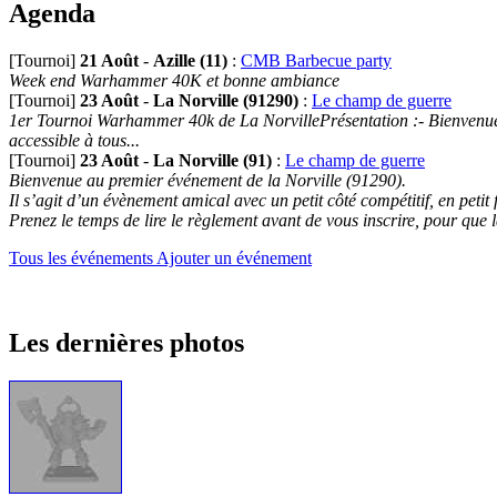
Agenda
[Tournoi]
21 Août
-
Azille (11)
:
CMB Barbecue party
Week end Warhammer 40K et bonne ambiance
[Tournoi]
23 Août
-
La Norville (91290)
:
Le champ de guerre
1er Tournoi Warhammer 40k de La NorvillePrésentation :- Bienvenue au
accessible à tous...
[Tournoi]
23 Août
-
La Norville (91)
:
Le champ de guerre
Bienvenue au premier événement de la Norville (91290).
Il s’agit d’un évènement amical avec un petit côté compétitif, en petit
Prenez le temps de lire le règlement avant de vous inscrire, pour que 
Tous les événements
Ajouter un événement
Les dernières photos