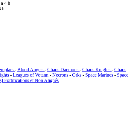
y a 4 h
4 h
emplars
-
Blood Angels
-
Chaos Daemons
-
Chaos Knights
-
Chaos
ights
-
Leagues of Votann
-
Necrons
-
Orks
-
Space Marines
-
Space
] Fortifications et Non Alignés