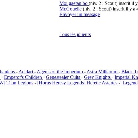
Moi gaetan bo
(niv. 2 : Scout)
inscrit il 
Mr.Gouelle
(niv. 2 : Scout)
inscrit il y a 
Envoyer un message
Tous les joueurs
hanicus
-
Aeldari
-
Agents of the Imperium
-
Astra Militarum
-
Black T
i
-
Emperor's Children
-
Genestealer Cults
-
Grey Knights
-
Imperial Kn
W] Titan Legions
-
[Horus Heresy Legends] Heretic Astartes
-
[Legends