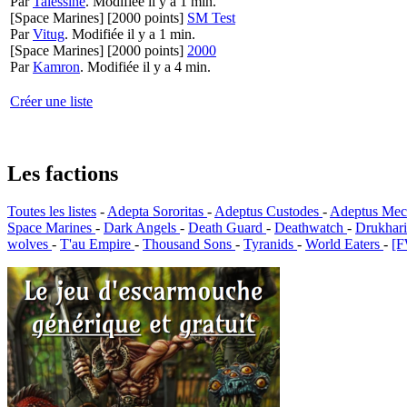
Par
Talessine
.
Modifiée il y a 1 min.
[Space Marines]
[2000 points]
SM Test
Par
Vitug
.
Modifiée il y a 1 min.
[Space Marines]
[2000 points]
2000
Par
Kamron
.
Modifiée il y a 4 min.
Créer une liste
Les factions
Toutes les listes
-
Adepta Sororitas
-
Adeptus Custodes
-
Adeptus Mec
Space Marines
-
Dark Angels
-
Death Guard
-
Deathwatch
-
Drukhar
wolves
-
T'au Empire
-
Thousand Sons
-
Tyranids
-
World Eaters
-
[F