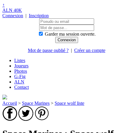
↑
ALN 40K
Connexion
|
Inscription
Garder ma session ouverte.
Mot de passe oublié ?
|
Créer un compte
Listes
Joueurs
Photos
G-Fig
ALN
Contact
Accueil
>
Space Marines
>
Space wolf liste