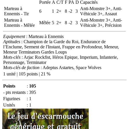
Portée
A
C/T
F
PA
D
Capacités
Marteau à
Anti-Monstre 3+, Anti-
6
1
2+
8
-2
3
Ennemis - Tir
Véhicule 3+, Assaut
Marteau à
Anti-Monstre 3+, Anti-
Mêlée
5
2+
8
-2
3
Ennemis - Mêlée
Véhicule 3+, Précision
Equipement
: Marteau à Ennemis
Aptitudes
: Champion de la Garde du Roi, Endurance de
l’Enclume, Serment de l'Instant, Frappe en Profondeur, Meneur,
Meneur Terminators Gardes Loups
Mots-clés
: Arjac Rockfist, Héros Epique, Imperium, Infanterie,
Personnage, Terminator
Mots-clés de faction
: Adeptus Astartes, Space Wolves
1 unité | 105 points | 21 %
Points
:
105
- pts restants
:
395
Figurines
:
1
Unités
:
1