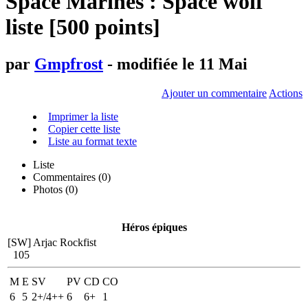
Space Marines : Space wolf
liste [500 points]
par
Gmpfrost
- modifiée le 11 Mai
Ajouter un commentaire
Actions
Imprimer la liste
Copier cette liste
Liste au format texte
Liste
Commentaires (
0
)
Photos (0)
Héros épiques
[SW] Arjac Rockfist
105
M
E
SV
PV
CD
CO
6
5
2+/4++
6
6+
1