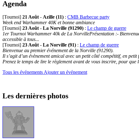
Agenda
[Tournoi]
21 Août
-
Azille (11)
:
CMB Barbecue party
Week end Warhammer 40K et bonne ambiance
[Tournoi]
23 Août
-
La Norville (91290)
:
Le champ de guerre
1er Tournoi Warhammer 40k de La NorvillePrésentation :- Bienvenue au
accessible à tous...
[Tournoi]
23 Août
-
La Norville (91)
:
Le champ de guerre
Bienvenue au premier événement de la Norville (91290).
Il s’agit d’un évènement amical avec un petit côté compétitif, en petit
Prenez le temps de lire le règlement avant de vous inscrire, pour que 
Tous les événements
Ajouter un événement
Les dernières photos