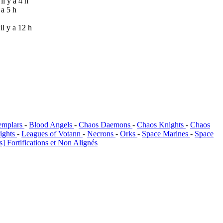
 il y a 4 h
y a 5 h
 il y a 12 h
emplars
-
Blood Angels
-
Chaos Daemons
-
Chaos Knights
-
Chaos
ights
-
Leagues of Votann
-
Necrons
-
Orks
-
Space Marines
-
Space
] Fortifications et Non Alignés