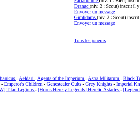
Farfadouille
(niv. 1 : Bleu)
inscrit
Dranac
(niv. 2 : Scout)
inscrit il 
Envoyer un message
Gimlidams
(niv. 2 : Scout)
inscrit
Envoyer un message
Tous les joueurs
hanicus
-
Aeldari
-
Agents of the Imperium
-
Astra Militarum
-
Black T
i
-
Emperor's Children
-
Genestealer Cults
-
Grey Knights
-
Imperial Kn
W] Titan Legions
-
[Horus Heresy Legends] Heretic Astartes
-
[Legends