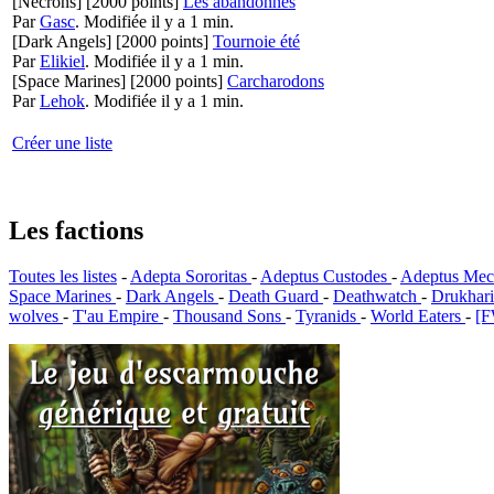
[Necrons]
[2000 points]
Les abandonnés
Par
Gasc
.
Modifiée il y a 1 min.
[Dark Angels]
[2000 points]
Tournoie été
Par
Elikiel
.
Modifiée il y a 1 min.
[Space Marines]
[2000 points]
Carcharodons
Par
Lehok
.
Modifiée il y a 1 min.
Créer une liste
Les factions
Toutes les listes
-
Adepta Sororitas
-
Adeptus Custodes
-
Adeptus Mec
Space Marines
-
Dark Angels
-
Death Guard
-
Deathwatch
-
Drukhar
wolves
-
T'au Empire
-
Thousand Sons
-
Tyranids
-
World Eaters
-
[F