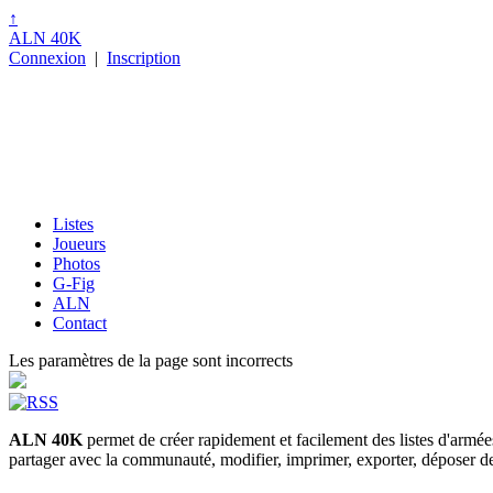
↑
ALN 40K
Connexion
|
Inscription
Listes
Joueurs
Photos
G-Fig
ALN
Contact
Les paramètres de la page sont incorrects
ALN 40K
permet de créer rapidement et facilement des listes d'armé
partager avec la communauté, modifier, imprimer, exporter, déposer des p