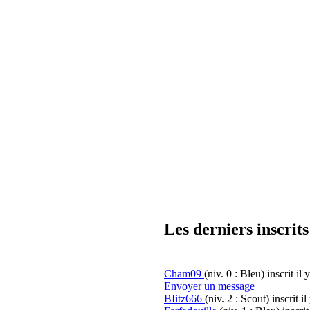
Les derniers inscrits
Cham09
(niv. 0 : Bleu)
inscrit il 
Envoyer un message
BIitz666
(niv. 2 : Scout)
inscrit il