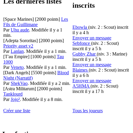
Les dernières listes
inscrits
[Space Marines]
[2000 points]
Les
Fils de Guillimane
Ebowla
(niv. 2 : Scout)
inscrit
Par
Uhu aude
.
Modifiée il y a 1
il y a 4 h
min.
Envoyer un message
[Adepta Sororitas]
[2000 points]
Sebfonce
(niv. 2 : Scout)
Priority asset v2
inscrit il y a 5 h
Par
Lanlan
.
Modifiée il y a 1 min.
Gubby Zhar
(niv. 3 : Marine)
[T'au Empire]
[1000 points]
Tau
inscrit il y a 5 h
1000
Envoyer un message
Par
Veneto
.
Modifiée il y a 1 min.
Blaimes
(niv. 2 : Scout)
inscrit
[Dark Angels]
[5500 points]
Blood
il y a 6 h
Night (Narratif)
Envoyer un message
Par
ShekVao
.
Modifiée il y a 2 min.
A5HMA
(niv. 2 : Scout)
[Astra Militarum]
[2000 points]
inscrit il y a 17 h
Tanklourd
Par
Jojo²
.
Modifiée il y a 8 min.
Créer une liste
Tous les joueurs