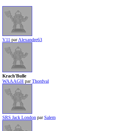
V11
par
Alexandre63
Krach'Bulle
WAAAGH
par
Thordval
SRS Jack London
par
Salem