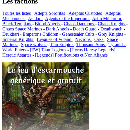
Les factions
Toutes les listes
-
Adepta Sororitas
-
Adeptus Custodes
-
Adeptus
Mechanicus
-
Aeldari
-
Agents of the Imperium
-
Astra Militarum
-
Black Templars
-
Blood Angels
-
Chaos Daemons
-
Chaos Knights
-
Chaos Space Marines
-
Dark Angels
-
Death Guard
-
Deathwatch
-
Drukhari
-
Emperor's Children
-
Genestealer Cults
-
Grey Knights
-
Imperial Knights
-
Leagues of Votann
-
Necrons
-
Orks
-
Space
Marines
-
Space wolves
-
T'au Empire
-
Thousand Sons
-
Tyranids
-
World Eaters
-
[FW] Titan Legions
-
[Horus Heresy Legends]
Heretic Astartes
-
[Legends] Fortifications et Non Alignés