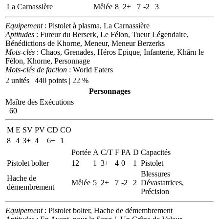
La Carnassière
Mêlée
8
2+
7
-2
3
Equipement
: Pistolet à plasma, La Carnassière
Aptitudes
: Fureur du Berserk, Le Félon, Tueur Légendaire,
Bénédictions de Khorne, Meneur, Meneur Berzerks
Mots-clés
: Chaos, Grenades, Héros Epique, Infanterie, Khârn le
Félon, Khorne, Personnage
Mots-clés de faction
: World Eaters
2 unités | 440 points | 22 %
Personnages
Maître des Exécutions
60
M
E
SV
PV
CD
CO
8
4
3+
4
6+
1
Portée
A
C/T
F
PA
D
Capacités
Pistolet bolter
12
1
3+
4
0
1
Pistolet
Blessures
Hache de
Mêlée
5
2+
7
-2
2
Dévastatrices,
démembrement
Précision
Equipement
: Pistolet bolter, Hache de démembrement