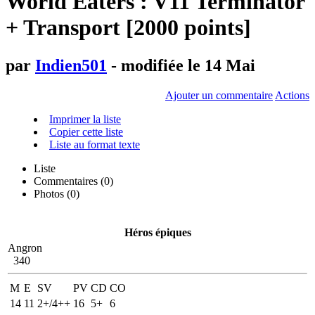
World Eaters : V11 Terminator
+ Transport [2000 points]
par
Indien501
- modifiée le 14 Mai
Ajouter un commentaire
Actions
Imprimer la liste
Copier cette liste
Liste au format texte
Liste
Commentaires (
0
)
Photos (0)
Héros épiques
Angron
340
M
E
SV
PV
CD
CO
14
11
2+/4++
16
5+
6