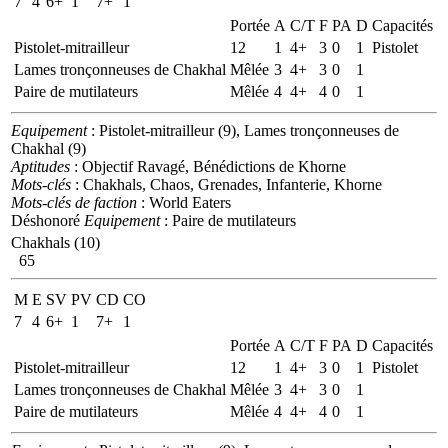
7
4
6+
1
7+
1
Portée
A
C/T
F
PA
D
Capacités
Pistolet-mitrailleur
12
1
4+
3
0
1
Pistolet
Lames tronçonneuses de Chakhal
Mêlée
3
4+
3
0
1
Paire de mutilateurs
Mêlée
4
4+
4
0
1
Equipement
: Pistolet-mitrailleur (9), Lames tronçonneuses de
Chakhal (9)
Aptitudes
: Objectif Ravagé, Bénédictions de Khorne
Mots-clés
: Chakhals, Chaos, Grenades, Infanterie, Khorne
Mots-clés de faction
: World Eaters
Déshonoré
Equipement
: Paire de mutilateurs
Chakhals (10)
65
M
E
SV
PV
CD
CO
7
4
6+
1
7+
1
Portée
A
C/T
F
PA
D
Capacités
Pistolet-mitrailleur
12
1
4+
3
0
1
Pistolet
Lames tronçonneuses de Chakhal
Mêlée
3
4+
3
0
1
Paire de mutilateurs
Mêlée
4
4+
4
0
1