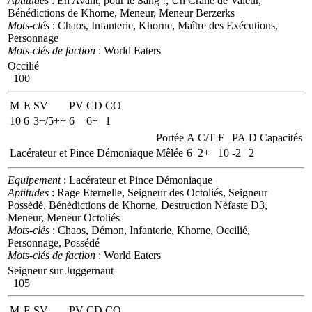
Aptitudes
: En Avant, pour le Sang !, Un Crâne de Valeur,
Bénédictions de Khorne, Meneur, Meneur Berzerks
Mots-clés
: Chaos, Infanterie, Khorne, Maître des Exécutions,
Personnage
Mots-clés de faction
: World Eaters
Occilié
100
M
E
SV
PV
CD
CO
10
6
3+/5++
6
6+
1
Portée
A
C/T
F
PA
D
Capacités
Lacérateur et Pince Démoniaque
Mêlée
6
2+
10
-2
2
Equipement
: Lacérateur et Pince Démoniaque
Aptitudes
: Rage Eternelle, Seigneur des Octoliés, Seigneur
Possédé, Bénédictions de Khorne, Destruction Néfaste D3,
Meneur, Meneur Octoliés
Mots-clés
: Chaos, Démon, Infanterie, Khorne, Occilié,
Personnage, Possédé
Mots-clés de faction
: World Eaters
Seigneur sur Juggernaut
105
M
E
SV
PV
CD
CO