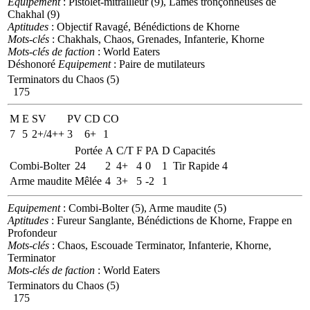
Equipement
: Pistolet-mitrailleur (9), Lames tronçonneuses de
Chakhal (9)
Aptitudes
: Objectif Ravagé, Bénédictions de Khorne
Mots-clés
: Chakhals, Chaos, Grenades, Infanterie, Khorne
Mots-clés de faction
: World Eaters
Déshonoré
Equipement
: Paire de mutilateurs
Terminators du Chaos (5)
175
M
E
SV
PV
CD
CO
7
5
2+/4++
3
6+
1
Portée
A
C/T
F
PA
D
Capacités
Combi-Bolter
24
2
4+
4
0
1
Tir Rapide 4
Arme maudite
Mêlée
4
3+
5
-2
1
Equipement
: Combi-Bolter (5), Arme maudite (5)
Aptitudes
: Fureur Sanglante, Bénédictions de Khorne, Frappe en
Profondeur
Mots-clés
: Chaos, Escouade Terminator, Infanterie, Khorne,
Terminator
Mots-clés de faction
: World Eaters
Terminators du Chaos (5)
175