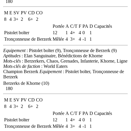
180
M
E
SV
PV
CD
CO
8
4
3+
2
6+
2
Portée
A
C/T
F
PA
D
Capacités
Pistolet bolter
12
1
4+
4
0
1
Tronçonneuse de Berzerk
Mêlée
4
3+
4
-1
1
Equipement
: Pistolet bolter (9), Tronçonneuse de Berzerk (9)
Aptitudes
: Elan Sanguinaire, Bénédictions de Khorne
Mots-clés
: Berzerkers, Chaos, Grenades, Infanterie, Khorne, Ligne
Mots-clés de faction
: World Eaters
Champion Berzerk
Equipement
: Pistolet bolter, Tronçonneuse de
Berzerk
Berzerks de Khorne (10)
180
M
E
SV
PV
CD
CO
8
4
3+
2
6+
2
Portée
A
C/T
F
PA
D
Capacités
Pistolet bolter
12
1
4+
4
0
1
Tronçonneuse de Berzerk
Mêlée
4
3+
4
-1
1