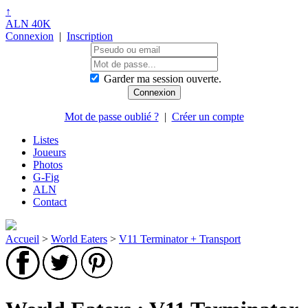
↑
ALN 40K
Connexion
|
Inscription
Garder ma session ouverte.
Mot de passe oublié ?
|
Créer un compte
Listes
Joueurs
Photos
G-Fig
ALN
Contact
Accueil
>
World Eaters
>
V11 Terminator + Transport