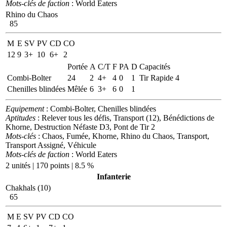
Mots-clés de faction
: World Eaters
Rhino du Chaos
85
M
E
SV
PV
CD
CO
12
9
3+
10
6+
2
Portée
A
C/T
F
PA
D
Capacités
Combi-Bolter
24
2
4+
4
0
1
Tir Rapide 4
Chenilles blindées
Mêlée
6
3+
6
0
1
Equipement
: Combi-Bolter, Chenilles blindées
Aptitudes
: Relever tous les défis, Transport (12), Bénédictions de
Khorne, Destruction Néfaste D3, Pont de Tir 2
Mots-clés
: Chaos, Fumée, Khorne, Rhino du Chaos, Transport,
Transport Assigné, Véhicule
Mots-clés de faction
: World Eaters
2 unités | 170 points | 8.5 %
Infanterie
Chakhals (10)
65
M
E
SV
PV
CD
CO