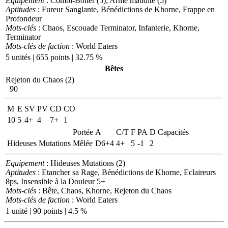
Equipement
: Combi-Bolter (5), Arme maudite (5)
Aptitudes
: Fureur Sanglante, Bénédictions de Khorne, Frappe en
Profondeur
Mots-clés
: Chaos, Escouade Terminator, Infanterie, Khorne,
Terminator
Mots-clés de faction
: World Eaters
5 unités | 655 points | 32.75 %
Bêtes
Rejeton du Chaos (2)
90
M
E
SV
PV
CD
CO
10
5
4+
4
7+
1
Portée
A
C/T
F
PA
D
Capacités
Hideuses Mutations
Mêlée
D6+4
4+
5
-1
2
Equipement
: Hideuses Mutations (2)
Aptitudes
: Etancher sa Rage, Bénédictions de Khorne, Eclaireurs
8ps, Insensible à la Douleur 5+
Mots-clés
: Bête, Chaos, Khorne, Rejeton du Chaos
Mots-clés de faction
: World Eaters
1 unité | 90 points | 4.5 %