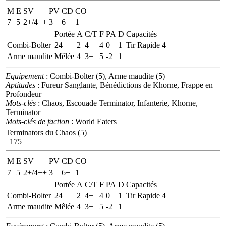
M
E
SV
PV
CD
CO
7
5
2+/4++
3
6+
1
Portée
A
C/T
F
PA
D
Capacités
Combi-Bolter
24
2
4+
4
0
1
Tir Rapide 4
Arme maudite
Mêlée
4
3+
5
-2
1
Equipement
: Combi-Bolter (5), Arme maudite (5)
Aptitudes
: Fureur Sanglante, Bénédictions de Khorne, Frappe en
Profondeur
Mots-clés
: Chaos, Escouade Terminator, Infanterie, Khorne,
Terminator
Mots-clés de faction
: World Eaters
Terminators du Chaos (5)
175
M
E
SV
PV
CD
CO
7
5
2+/4++
3
6+
1
Portée
A
C/T
F
PA
D
Capacités
Combi-Bolter
24
2
4+
4
0
1
Tir Rapide 4
Arme maudite
Mêlée
4
3+
5
-2
1