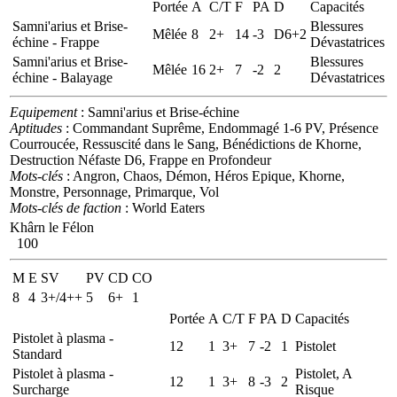
Portée
A
C/T
F
PA
D
Capacités
Samni'arius et Brise-
Blessures
Mêlée
8
2+
14
-3
D6+2
échine - Frappe
Dévastatrices
Samni'arius et Brise-
Blessures
Mêlée
16
2+
7
-2
2
échine - Balayage
Dévastatrices
Equipement
: Samni'arius et Brise-échine
Aptitudes
: Commandant Suprême, Endommagé 1-6 PV, Présence
Courroucée, Ressuscité dans le Sang, Bénédictions de Khorne,
Destruction Néfaste D6, Frappe en Profondeur
Mots-clés
: Angron, Chaos, Démon, Héros Epique, Khorne,
Monstre, Personnage, Primarque, Vol
Mots-clés de faction
: World Eaters
Khârn le Félon
100
M
E
SV
PV
CD
CO
8
4
3+/4++
5
6+
1
Portée
A
C/T
F
PA
D
Capacités
Pistolet à plasma -
12
1
3+
7
-2
1
Pistolet
Standard
Pistolet à plasma -
Pistolet, A
12
1
3+
8
-3
2
Surcharge
Risque