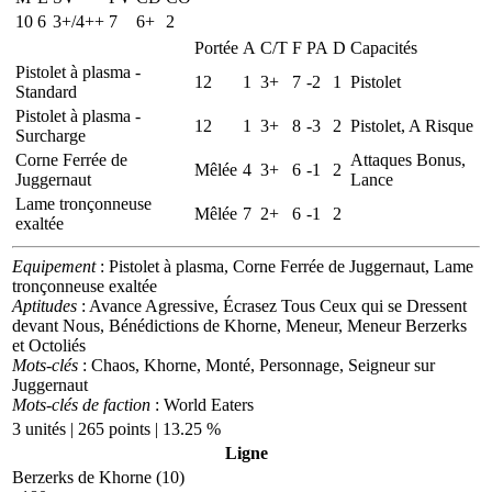
10
6
3+/4++
7
6+
2
Portée
A
C/T
F
PA
D
Capacités
Pistolet à plasma -
12
1
3+
7
-2
1
Pistolet
Standard
Pistolet à plasma -
12
1
3+
8
-3
2
Pistolet, A Risque
Surcharge
Corne Ferrée de
Attaques Bonus,
Mêlée
4
3+
6
-1
2
Juggernaut
Lance
Lame tronçonneuse
Mêlée
7
2+
6
-1
2
exaltée
Equipement
: Pistolet à plasma, Corne Ferrée de Juggernaut, Lame
tronçonneuse exaltée
Aptitudes
: Avance Agressive, Écrasez Tous Ceux qui se Dressent
devant Nous, Bénédictions de Khorne, Meneur, Meneur Berzerks
et Octoliés
Mots-clés
: Chaos, Khorne, Monté, Personnage, Seigneur sur
Juggernaut
Mots-clés de faction
: World Eaters
3 unités | 265 points | 13.25 %
Ligne
Berzerks de Khorne (10)