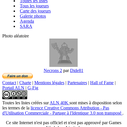
Toutes les listes
Tous les joueurs
Carte des joueurs
Galerie photos
Agenda
SARA
Photo aléatoire
Necrons 2
par
Dide81
Contact
|
Charte
|
Mentions légales
|
Partenaires
|
Hall of Fame
|
Portail ALN
|
G-Fig
Toutes les listes créées
sur
ALN 40K
sont mises à disposition selon
les termes de la
licence Creative Commons Attribution - Pas
d'Utilisation Commerciale - Partage à l'Identique 3.0 non transposé
.
Ce site Internet n'est pas officiel et n'est pas approuvé par Games