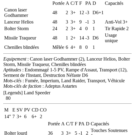
Portée
A
C/T
F
PA
D
Capacités
Canon laser
48
2
3+
12
-3
D6+1
Godhammer
Lanceur Helios
48
3
3+
9
-1
3
Anti-Vol 3+
Bolter Storm
24
2
3+
4
0
1
Tir Rapide 2
Usage
Missile Traqueur
48
1
2+
14
-3
D6
unique
Chenilles blindées
Mêlée
6
4+
8
0
1
Equipement
: Canon laser Godhammer (2), Lanceur Helios, Bolter
Storm, Missile Traqueur, Chenilles blindées
Aptitudes
: Endommagé 1-5 PV, Rampe d'Assaut, Transport (12),
Serment de l'Instant, Destruction Néfaste D6
Mots-clés
: Fumée, Imperium, Land Raider, Transport, Véhicule
Mots-clés de faction
: Adeptus Astartes
[Legends] Land Speeder
80
M
E
SV
PV
CD
CO
14"
7
3+
6
6+
2
Portée
A
C/T
F
PA
D
Capacités
Touches Soutenues
Bolter lourd
36
3
3+
5
-1
2