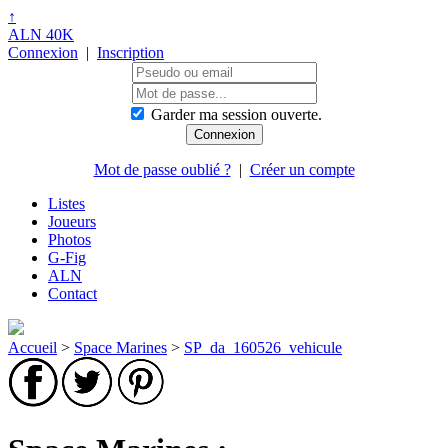
↑
ALN 40K
Connexion
|
Inscription
Garder ma session ouverte.
Mot de passe oublié ?
|
Créer un compte
Listes
Joueurs
Photos
G-Fig
ALN
Contact
Accueil
>
Space Marines
>
SP_da_160526_vehicule