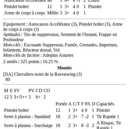
Autocanon Accélérator
48
3
4+
8
-1
2
Lourd
Pistolet bolter
12
1
3+
4
0
1
Pistolet
Arme de corps à corps
Mêlée
3
3+
4
0
1
Equipement
: Autocanon Accélérator (3), Pistolet bolter (3), Arme
de corps à corps (3)
Aptitudes
: Tirs de suppression, Serment de l'Instant, Frappe en
Profondeur
Mots-clés
: Escouade Suppressor, Fumée, Grenades, Imperium,
Infanterie, Réacteur dorsal, Vol
Mots-clés de faction
: Adeptus Astartes
2 unités | 325 points | 16.25 %
Montés
[DA] Chevaliers noirs de la Ravenwing (3)
80
M
E
SV
PV
CD
CO
12
5
3+/5++
3
6+
2
Portée
A
C/T
F
PA
D
Capacités
Pistolet bolter
12
1
3+
4
0
1
Pistolet
Serre à plasma - Standard
18
2
3+
7
-2
1
Tir Rapide 1
A Risque, Tir
Serre à plasma - Surcharge
18
2
3+
8
-3
2
Rapide 1