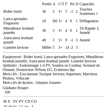
Portée
A
C/T
F
PA
D
Capacités
Touches
Bolter lourd
36
3
3+
5
-1
2
Soutenues 1
Lance-grenades
18
D6
3+
4
0
1
Déflagration
Fragstorm
Mitrailleuse Ironhail
Tir Rapide 3,
36
3
3+
4
0
1
jumelée
Jumelé
Autocanon Ironhail
48
3
3+
9
-1
3
Jumelé
jumelé
Gantelet Invictor
Mêlée
5
3+
14
-2
3
Equipement
: Bolter lourd, Lance-grenades Fragstorm, Mitrailleuse
Ironhail jumelée, Autocanon Ironhail jumelé, Gantelet Invictor
Aptitudes
: Endommagé 1-4 PV, Soutien en Combat, Serment de
l'Instant, Destruction Néfaste D3, Eclaireurs 8ps
Mots-clés
: Exo-harnais Tactique Invictor, Imperium, Marcheur,
Phobos, Véhicule
Mots-clés de faction
: Adeptus Astartes
Gladiator Reaper
160
M
E
SV
PV
CD
CO
10
10
3+
12
6+
3