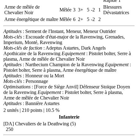
Rapide 1
Arme de mêlée de
Blessures
Mêlée
3
3+
5
-2
1
Chevalier Noir
Dévastatrices
Arme énergétique de maître
Mêlée
6
2+
5
-2
2
Aptitudes
: Serment de l'Instant, Meneur, Meneur Outrider
Mots-clés
: Escouade d'état-major de la Ravenwing, Grenades,
Imperium, Monté, Ravenwing
Mots-clés de faction
: Adeptus Astartes, Dark Angels
Apothicaire de la Ravenwing
Equipement
: Pistolet bolter, Serre à
plasma, Arme de mêlée de Chevalier Noir
Aptitudes
: Narthecium
Champion de la Ravenwing
Equipement
:
Pistolet bolter, Serre à plasma, Arme énergétique de maître
Aptitudes
: Honneur ou la Mort
Mots-clés
: Personnage
Optimisations
: [Force de Siège Anvil] Défenseur Stoïque
Doyen
de la Ravenwing
Equipement
: Pistolet bolter, Serre à plasma,
Arme de mêlée de Chevalier Noir
Aptitudes
: Bannière Astartes
2 unités | 210 points | 10.5 %
Infanterie
[DA] Chevaliers de la Deathwing (5)
250