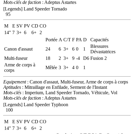
Mots-clés de faction
: Adeptus Astartes
[Legends] Land Speeder Tornado
95
M
E
SV
PV
CD
CO
14"
7
3+
6
6+
2
Portée
A
C/T
F
PA
D
Capacités
Blessures
Canon d'assaut
24
6
3+
6
0
1
Dévastatrices
Multi-fuseur
18
2
3+
9
-4
D6
Fusion 2
Arme de corps à
Mêlée
3
3+
4
0
1
corps
Equipement
: Canon d'assaut, Multi-fuseur, Arme de corps à corps
Aptitudes
: Mitraillage en Enfilade, Serment de l'Instant
Mots-clés
: Imperium, Land Speeder Tornado, Véhicule, Vol
Mots-clés de faction
: Adeptus Astartes
[Legends] Land Speeder Typhoon
100
M
E
SV
PV
CD
CO
14"
7
3+
6
6+
2