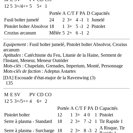
12
5
3+/4++
5
5+
1
Portée
A
C/T
F
PA
D
Capacités
Fusil bolter jumelé
24
2
3+
4
-1
1
Jumelé
Pistolet bolter Absolvor
18
1
3+
5
-1
2
Pistolet
Crozius arcanum
Mêlée
5
2+
6
-1
2
Equipement
: Fusil bolter jumelé, Pistolet bolter Absolvor, Crozius
arcanum
Aptitudes
: Catéchisme du Feu, Litanie de la Haine, Serment de
l'Instant, Meneur, Meneur Outrider
Mots-clés
: Chapelain, Grenades, Imperium, Monté, Personnage
Mots-clés de faction
: Adeptus Astartes
[DA] Escouade d'état-major de la Ravenwing (3)
135
M
E
SV
PV
CD
CO
12
5
3+/5++
4
6+
2
Portée
A
C/T
F
PA
D
Capacités
Pistolet bolter
12
1
3+
4
0
1
Pistolet
Serre à plasma - Standard
18
2
3+
7
-2
1
Tir Rapide 1
A Risque, Tir
Serre à plasma - Surcharge
18
2
3+
8
-3
2