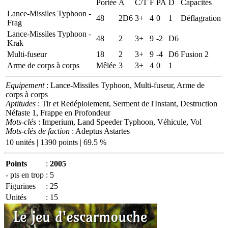
Portée
A
C/T
F
PA
D
Capacités
Lance-Missiles Typhoon -
48
2D6
3+
4
0
1
Déflagration
Frag
Lance-Missiles Typhoon -
48
2
3+
9
-2
D6
Krak
Multi-fuseur
18
2
3+
9
-4
D6
Fusion 2
Arme de corps à corps
Mêlée
3
3+
4
0
1
Equipement
: Lance-Missiles Typhoon, Multi-fuseur, Arme de
corps à corps
Aptitudes
: Tir et Redéploiement, Serment de l'Instant, Destruction
Néfaste 1, Frappe en Profondeur
Mots-clés
: Imperium, Land Speeder Typhoon, Véhicule, Vol
Mots-clés de faction
: Adeptus Astartes
10 unités | 1390 points | 69.5 %
Points
:
2005
- pts en trop
:
5
Figurines
:
25
Unités
:
15