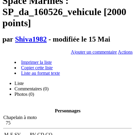
Space Marines :
SP_da_160526_vehicule [2000
points]
par
Shiva1982
- modifiée le 15 Mai
Ajouter un commentaire
Actions
Imprimer la liste
Copier cette liste
Liste au format texte
Liste
Commentaires (
0
)
Photos (0)
Personnages
Chapelain à moto
75
M
E
SV
PV
CD
CO