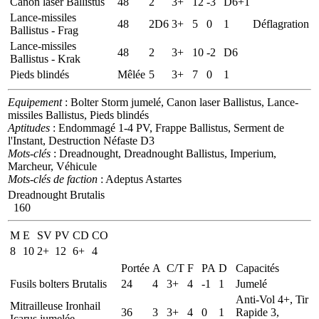
Canon laser Ballistus
48
2
3+
12
-3
D6+1
Lance-missiles
48
2D6
3+
5
0
1
Déflagration
Ballistus - Frag
Lance-missiles
48
2
3+
10
-2
D6
Ballistus - Krak
Pieds blindés
Mêlée
5
3+
7
0
1
Equipement
: Bolter Storm jumelé, Canon laser Ballistus, Lance-
missiles Ballistus, Pieds blindés
Aptitudes
: Endommagé 1-4 PV, Frappe Ballistus, Serment de
l'Instant, Destruction Néfaste D3
Mots-clés
: Dreadnought, Dreadnought Ballistus, Imperium,
Marcheur, Véhicule
Mots-clés de faction
: Adeptus Astartes
Dreadnought Brutalis
160
M
E
SV
PV
CD
CO
8
10
2+
12
6+
4
Portée
A
C/T
F
PA
D
Capacités
Fusils bolters Brutalis
24
4
3+
4
-1
1
Jumelé
Anti-Vol 4+, Tir
Mitrailleuse Ironhail
36
3
3+
4
0
1
Rapide 3,
Icarus jumelée