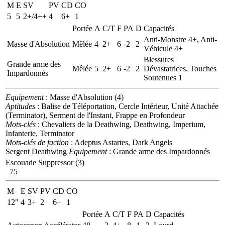
M
E
SV
PV
CD
CO
5
5
2+/4++
4
6+
1
Portée
A
C/T
F
PA
D
Capacités
Anti-Monstre 4+, Anti-
Masse d'Absolution
Mêlée
4
2+
6
-2
2
Véhicule 4+
Blessures
Grande arme des
Mêlée
5
2+
6
-2
2
Dévastatrices, Touches
Impardonnés
Soutenues 1
Equipement
: Masse d'Absolution (4)
Aptitudes
: Balise de Téléportation, Cercle Intérieur, Unité Attachée
(Terminator), Serment de l'Instant, Frappe en Profondeur
Mots-clés
: Chevaliers de la Deathwing, Deathwing, Imperium,
Infanterie, Terminator
Mots-clés de faction
: Adeptus Astartes, Dark Angels
Sergent Deathwing
Equipement
: Grande arme des Impardonnés
Escouade Suppressor (3)
75
M
E
SV
PV
CD
CO
12"
4
3+
2
6+
1
Portée
A
C/T
F
PA
D
Capacités