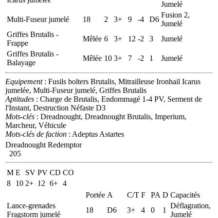
Jumelé
Fusion 2,
Multi-Fuseur jumelé
18
2
3+
9
-4
D6
Jumelé
Griffes Brutalis -
Mêlée
6
3+
12
-2
3
Jumelé
Frappe
Griffes Brutalis -
Mêlée
10
3+
7
-2
1
Jumelé
Balayage
Equipement
: Fusils bolters Brutalis, Mitrailleuse Ironhail Icarus
jumelée, Multi-Fuseur jumelé, Griffes Brutalis
Aptitudes
: Charge de Brutalis, Endommagé 1-4 PV, Serment de
l'Instant, Destruction Néfaste D3
Mots-clés
: Dreadnought, Dreadnought Brutalis, Imperium,
Marcheur, Véhicule
Mots-clés de faction
: Adeptus Astartes
Dreadnought Redemptor
205
M
E
SV
PV
CD
CO
8
10
2+
12
6+
4
Portée
A
C/T
F
PA
D
Capacités
Lance-grenades
Déflagration,
18
D6
3+
4
0
1
Fragstorm jumelé
Jumelé