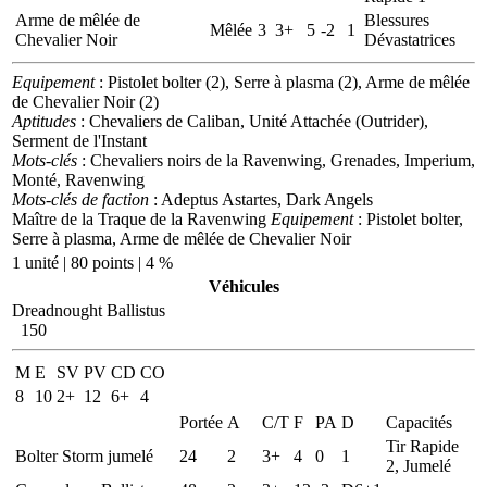
Arme de mêlée de
Blessures
Mêlée
3
3+
5
-2
1
Chevalier Noir
Dévastatrices
Equipement
: Pistolet bolter (2), Serre à plasma (2), Arme de mêlée
de Chevalier Noir (2)
Aptitudes
: Chevaliers de Caliban, Unité Attachée (Outrider),
Serment de l'Instant
Mots-clés
: Chevaliers noirs de la Ravenwing, Grenades, Imperium,
Monté, Ravenwing
Mots-clés de faction
: Adeptus Astartes, Dark Angels
Maître de la Traque de la Ravenwing
Equipement
: Pistolet bolter,
Serre à plasma, Arme de mêlée de Chevalier Noir
1 unité | 80 points | 4 %
Véhicules
Dreadnought Ballistus
150
M
E
SV
PV
CD
CO
8
10
2+
12
6+
4
Portée
A
C/T
F
PA
D
Capacités
Tir Rapide
Bolter Storm jumelé
24
2
3+
4
0
1
2, Jumelé