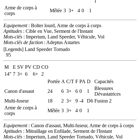
1
Arme de corps à
Mêlée
3
3+
4
0
1
corps
Equipement
: Bolter lourd, Arme de corps à corps
Aptitudes
: Cible en Vue, Serment de l'Instant
Mots-clés
: Imperium, Land Speeder, Véhicule, Vol
Mots-clés de faction
: Adeptus Astartes
[Legends] Land Speeder Tornado
95
M
E
SV
PV
CD
CO
14"
7
3+
6
6+
2
Portée
A
C/T
F
PA
D
Capacités
Blessures
Canon d'assaut
24
6
3+
6
0
1
Dévastatrices
Multi-fuseur
18
2
3+
9
-4
D6
Fusion 2
Arme de corps à
Mêlée
3
3+
4
0
1
corps
Equipement
: Canon d'assaut, Multi-fuseur, Arme de corps à corps
Aptitudes
: Mitraillage en Enfilade, Serment de l'Instant
Mots-clés
: Imperium, Land Speeder Tornado, Véhicule, Vol