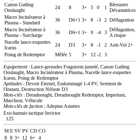
Canon Gatling
Blessures
24
8
3+
5
0
1
Onslaught
Dévastatrices
Macro Incinérateur à
36
D6+1
3+
8
-3
2
Déflagration
Plasma - Standard
Macro Incinérateur à
Déflagration,
36
D6+1
3+
9
-4
3
Plasma - Surcharge
A risque
Nacelle lance-roquettes
24
D3
3+
8
-1
2
Anti-Vol 2+
Icarus
Poing de Redemptor
Mêlée
5
3+
12
-2
3
Equipement
: Lance-grenades Fragstorm jumelé, Canon Gatling
Onslaught, Macro Incinérateur à Plasma, Nacelle lance-roquettes
Icarus, Poing de Redemptor
Aptitudes
: Devoir Eternel, Endommagé 1-4 PV, Serment de
l'Instant, Destruction Néfaste D3
Mots-clés
: Dreadnought, Dreadnought Redemptor, Imperium,
Marcheur, Véhicule
Mots-clés de faction
: Adeptus Astartes
Exo-harnais tactique Invictor
125
M
E
SV
PV
CD
CO
8
8
3+
12
6+
4