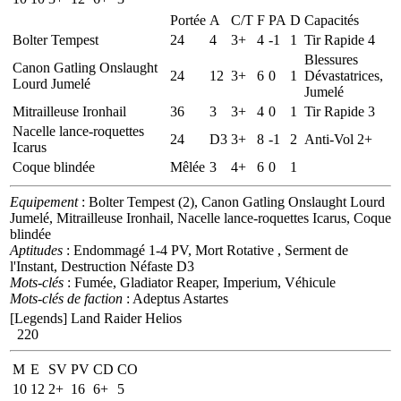
Portée
A
C/T
F
PA
D
Capacités
Bolter Tempest
24
4
3+
4
-1
1
Tir Rapide 4
Blessures
Canon Gatling Onslaught
24
12
3+
6
0
1
Dévastatrices,
Lourd Jumelé
Jumelé
Mitrailleuse Ironhail
36
3
3+
4
0
1
Tir Rapide 3
Nacelle lance-roquettes
24
D3
3+
8
-1
2
Anti-Vol 2+
Icarus
Coque blindée
Mêlée
3
4+
6
0
1
Equipement
: Bolter Tempest (2), Canon Gatling Onslaught Lourd
Jumelé, Mitrailleuse Ironhail, Nacelle lance-roquettes Icarus, Coque
blindée
Aptitudes
: Endommagé 1-4 PV, Mort Rotative , Serment de
l'Instant, Destruction Néfaste D3
Mots-clés
: Fumée, Gladiator Reaper, Imperium, Véhicule
Mots-clés de faction
: Adeptus Astartes
[Legends] Land Raider Helios
220
M
E
SV
PV
CD
CO
10
12
2+
16
6+
5