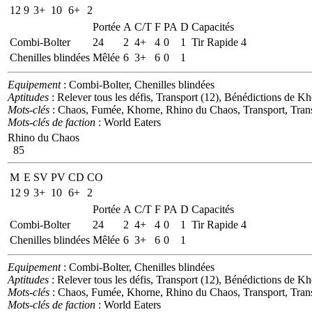
12
9
3+
10
6+
2
Portée
A
C/T
F
PA
D
Capacités
Combi-Bolter
24
2
4+
4
0
1
Tir Rapide 4
Chenilles blindées
Mêlée
6
3+
6
0
1
Equipement
: Combi-Bolter, Chenilles blindées
Aptitudes
: Relever tous les défis, Transport (12), Bénédictions de K
Mots-clés
: Chaos, Fumée, Khorne, Rhino du Chaos, Transport, Trans
Mots-clés de faction
: World Eaters
Rhino du Chaos
85
M
E
SV
PV
CD
CO
12
9
3+
10
6+
2
Portée
A
C/T
F
PA
D
Capacités
Combi-Bolter
24
2
4+
4
0
1
Tir Rapide 4
Chenilles blindées
Mêlée
6
3+
6
0
1
Equipement
: Combi-Bolter, Chenilles blindées
Aptitudes
: Relever tous les défis, Transport (12), Bénédictions de K
Mots-clés
: Chaos, Fumée, Khorne, Rhino du Chaos, Transport, Trans
Mots-clés de faction
: World Eaters