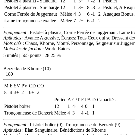
Pistolet à plasma - Standard
12
1
3+
7
-2
1
Pistolet
Pistolet à plasma - Surcharge
12
1
3+
8
-3
2
Pistolet, A Risqu
Corne Ferrée de Juggernaut
Mêlée
4
3+
6
-1
2
Attaques Bonus,
Lame tronçonneuse exaltée
Mêlée
7
2+
6
-1
2
Equipement
: Pistolet à plasma, Corne Ferrée de Juggernaut, Lame t
Aptitudes
: Avance Agressive, Écrasez Tous Ceux qui se Dressent de
Mots-clés
: Chaos, Khorne, Monté, Personnage, Seigneur sur Jugger
Mots-clés de faction
: World Eaters
5 unités | 565 points | 28.25 %
Berzerks de Khorne (10)
180
M
E
SV
PV
CD
CO
8
4
3+
2
6+
2
Portée
A
C/T
F
PA
D
Capacités
Pistolet bolter
12
1
4+
4
0
1
Tronçonneuse de Berzerk
Mêlée
4
3+
4
-1
1
Equipement
: Pistolet bolter (9), Tronçonneuse de Berzerk (9)
Aptitudes
: Elan Sanguinaire, Bénédictions de Khorne