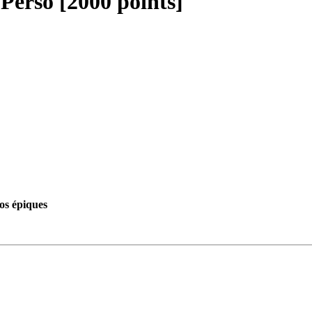
Perso [2000 points]
os épiques