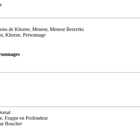
e
tions de Khorne, Meneur, Meneur Berzerks
lon, Khorne, Personnage
rsonnages
Dorsal
re, Frappe en Profondeur
eur Boucher