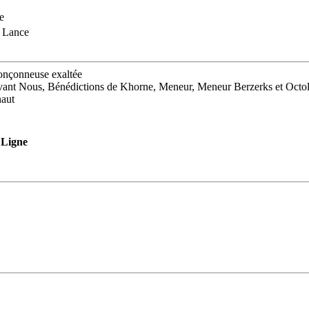
e
 Lance
ronçonneuse exaltée
vant Nous, Bénédictions de Khorne, Meneur, Meneur Berzerks et Octol
naut
Ligne