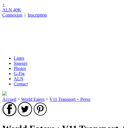
↑
ALN 40K
Connexion
|
Inscription
Listes
Joueurs
Photos
G-Fig
ALN
Contact
Accueil
>
World Eaters
>
V11 Transport + Perso