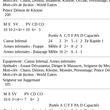
Mots-clés
: Chaos, Démon, Infanterie, Khorne, Occilié, Personnage,
Mots-clés de faction
: World Eaters
Prince Démon de Khorne
200
M
E
SV
PV
CD
CO
10
10
2+/4++
10
6+
3
Portée
A
C/T
F
PA
D
Capacités
Canon Infernal
24
3
3+
5
-1
2
Tir Rapide 1
Armes infernales - Frappe
Mêlée
8
2+
8
-2
3
Armes infernales - Balayage
Mêlée
16
2+
6
-1
1
Equipement
: Canon Infernal, Armes infernales
Aptitudes
: Assaut Dévastateur, Diriger le Massacre, Seigneur du Me
Mots-clés
: Chaos, Démon, Khorne, Monstre, Personnage, Prince D
Mots-clés de faction
: World Eaters
Seigneur sur Juggernaut
105
M
E
SV
PV
CD
CO
10
6
3+/4++
7
6+
2
Portée
A
C/T
F
PA
D
Capacités