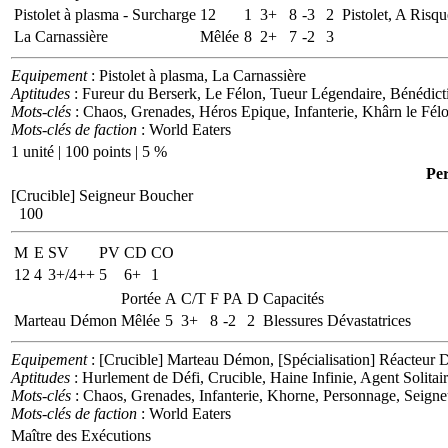
Pistolet à plasma - Surcharge
12
1
3+
8
-3
2
Pistolet, A Risqu
La Carnassière
Mêlée
8
2+
7
-2
3
Equipement
: Pistolet à plasma, La Carnassière
Aptitudes
: Fureur du Berserk, Le Félon, Tueur Légendaire, Bénédic
Mots-clés
: Chaos, Grenades, Héros Epique, Infanterie, Khârn le Fé
Mots-clés de faction
: World Eaters
1 unité | 100 points | 5 %
Pe
[Crucible] Seigneur Boucher
100
M
E
SV
PV
CD
CO
12
4
3+/4++
5
6+
1
Portée
A
C/T
F
PA
D
Capacités
Marteau Démon
Mêlée
5
3+
8
-2
2
Blessures Dévastatrices
Equipement
: [Crucible] Marteau Démon, [Spécialisation] Réacteur 
Aptitudes
: Hurlement de Défi, Crucible, Haine Infinie, Agent Solitai
Mots-clés
: Chaos, Grenades, Infanterie, Khorne, Personnage, Seign
Mots-clés de faction
: World Eaters
Maître des Exécutions