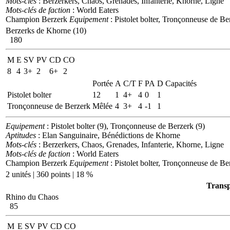
Mots-clés
: Berzerkers, Chaos, Grenades, Infanterie, Khorne, Ligne
Mots-clés de faction
: World Eaters
Champion Berzerk
Equipement
: Pistolet bolter, Tronçonneuse de Be
Berzerks de Khorne (10)
180
M
E
SV
PV
CD
CO
8
4
3+
2
6+
2
Portée
A
C/T
F
PA
D
Capacités
Pistolet bolter
12
1
4+
4
0
1
Tronçonneuse de Berzerk
Mêlée
4
3+
4
-1
1
Equipement
: Pistolet bolter (9), Tronçonneuse de Berzerk (9)
Aptitudes
: Elan Sanguinaire, Bénédictions de Khorne
Mots-clés
: Berzerkers, Chaos, Grenades, Infanterie, Khorne, Ligne
Mots-clés de faction
: World Eaters
Champion Berzerk
Equipement
: Pistolet bolter, Tronçonneuse de Be
2 unités | 360 points | 18 %
Transp
Rhino du Chaos
85
M
E
SV
PV
CD
CO