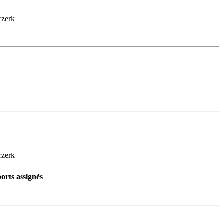
rzerk
rzerk
orts assignés