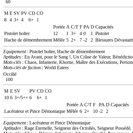
60
M
E
SV
PV
CD
CO
8
4
3+
4
6+
1
Portée
A
C/T
F
PA
D
Capacités
Pistolet bolter
12
1
3+
4
0
1
Pistolet
Hache de démembrement
Mêlée
5
2+
7
-2
2
Blessures Dévastatri
Equipement
: Pistolet bolter, Hache de démembrement
Aptitudes
: En Avant, pour le Sang !, Un Crâne de Valeur, Bénédict
Mots-clés
: Chaos, Infanterie, Khorne, Maître des Exécutions, Perso
Mots-clés de faction
: World Eaters
Occilié
100
M
E
SV
PV
CD
CO
10
6
3+/5++
6
6+
1
Portée
A
C/T
F
PA
D
Capacités
Lacérateur et Pince Démoniaque
Mêlée
6
2+
10
-2
2
Equipement
: Lacérateur et Pince Démoniaque
Aptitudes
: Rage Eternelle, Seigneur des Octoliés, Seigneur Possédé