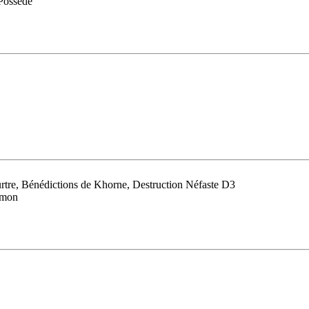
 Possédé
urtre, Bénédictions de Khorne, Destruction Néfaste D3
émon