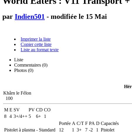
World Eaters : V11 Transport + 
par
Indien501
- modifiée le 15 Mai
Imprimer la liste
Copier cette liste
Liste au format texte
Liste
Commentaires (
0
)
Photos (0)
Hér
Khârn le Félon
100
M
E
SV
PV
CD
CO
8
4
3+/4++
5
6+
1
Portée
A
C/T
F
PA
D
Capacités
Pistolet à plasma - Standard
12
1
3+
7
-2
1
Pistolet