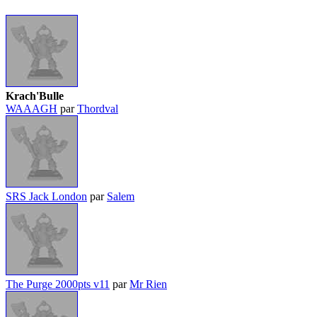
Krach'Bulle
WAAAGH
par
Thordval
SRS Jack London
par
Salem
The Purge 2000pts v11
par
Mr Rien