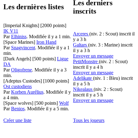
Les derniers
Les dernières listes
inscrits
[Imperial Knights]
[2000 points]
IK V11
Arceres
(niv. 2 : Scout)
inscrit il
Par
Elhiniss
.
Modifiée il y a 1 min.
y a 3 h
[Space Marines]
Iron Hand
Galtars
(niv. 3 : Marine)
inscrit
Par
Snagvincent
.
Modifiée il y a 1
il y a 3 h
min.
Envoyer un message
[Dark Angels]
[500 points]
Ligue
PetitMonstre
(niv. 2 : Scout)
DA
inscrit il y a 4 h
Par
Oligofrene
.
Modifiée il y a 3
Envoyer un message
min.
Adelikate
(niv. 1 : Bleu)
inscrit
[Adeptus Custodes]
[1000 points]
il y a 5 h
Ost custodiens
Nikealaus
(niv. 2 : Scout)
Par
Korben Aurélius
.
Modifiée il y
inscrit il y a 5 h
a 4 min.
Envoyer un message
[Space wolves]
[500 points]
Wolf
Par
Benios
.
Modifiée il y a 5 min.
Créer une liste
Tous les joueurs