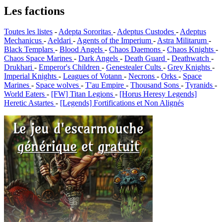
Les factions
Toutes les listes
-
Adepta Sororitas
-
Adeptus Custodes
-
Adeptus
Mechanicus
-
Aeldari
-
Agents of the Imperium
-
Astra Militarum
-
Black Templars
-
Blood Angels
-
Chaos Daemons
-
Chaos Knights
-
Chaos Space Marines
-
Dark Angels
-
Death Guard
-
Deathwatch
-
Drukhari
-
Emperor's Children
-
Genestealer Cults
-
Grey Knights
-
Imperial Knights
-
Leagues of Votann
-
Necrons
-
Orks
-
Space
Marines
-
Space wolves
-
T'au Empire
-
Thousand Sons
-
Tyranids
-
World Eaters
-
[FW] Titan Legions
-
[Horus Heresy Legends]
Heretic Astartes
-
[Legends] Fortifications et Non Alignés