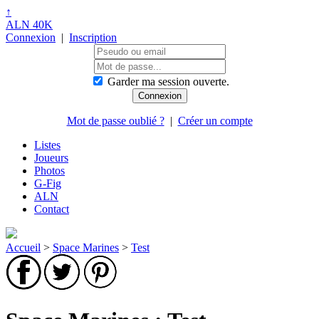
↑
ALN 40K
Connexion
|
Inscription
Garder ma session ouverte.
Mot de passe oublié ?
|
Créer un compte
Listes
Joueurs
Photos
G-Fig
ALN
Contact
Accueil
>
Space Marines
>
Test