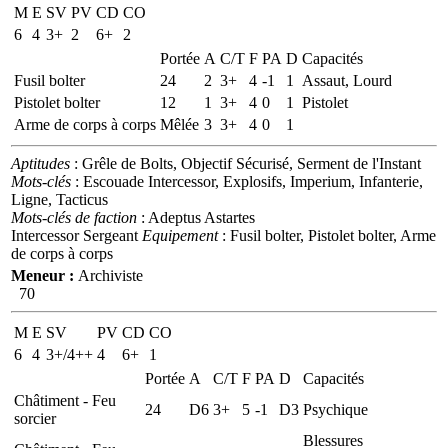
M
E
SV
PV
CD
CO
6
4
3+
2
6+
2
Portée
A
C/T
F
PA
D
Capacités
Fusil bolter
24
2
3+
4
-1
1
Assaut, Lourd
Pistolet bolter
12
1
3+
4
0
1
Pistolet
Arme de corps à corps
Mêlée
3
3+
4
0
1
Aptitudes
: Grêle de Bolts, Objectif Sécurisé, Serment de l'Instant
Mots-clés
: Escouade Intercessor, Explosifs, Imperium, Infanterie,
Ligne, Tacticus
Mots-clés de faction
: Adeptus Astartes
Intercessor Sergeant
Equipement
: Fusil bolter, Pistolet bolter, Arme
de corps à corps
Meneur :
Archiviste
70
M
E
SV
PV
CD
CO
6
4
3+/4++
4
6+
1
Portée
A
C/T
F
PA
D
Capacités
Châtiment - Feu
24
D6
3+
5
-1
D3
Psychique
sorcier
Blessures