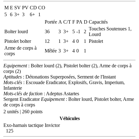
M
E
SV
PV
CD
CO
5
6
3+
3
6+
1
Portée
A
C/T
F
PA
D
Capacités
Touches Soutenues 1,
Bolter lourd
36
3
3+
5
-1
2
Lourd
Pistolet bolter
12
1
3+
4
0
1
Pistolet
Arme de corps à
Mêlée
3
3+
4
0
1
corps
Equipement
: Bolter lourd (2), Pistolet bolter (2), Arme de corps à
corps (2)
Aptitudes
: Détonations Superposées, Serment de l'Instant
Mots-clés
: Escouade Eradicator, Explosifs, Gravis, Imperium,
Infanterie
Mots-clés de faction
: Adeptus Astartes
Sergent Eradicator
Equipement
: Bolter lourd, Pistolet bolter, Arme
de corps à corps
2 unités | 260 points
Véhicules
Exo-harnais tactique Invictor
125