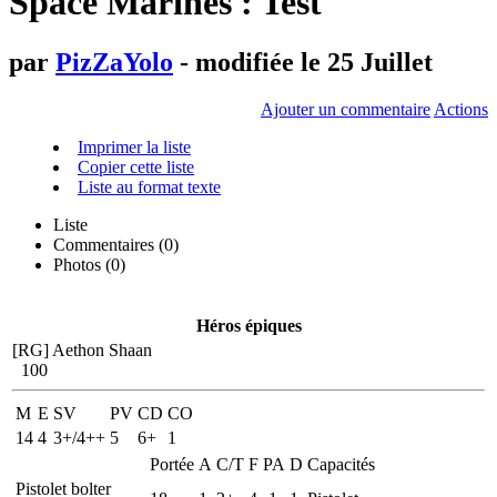
Space Marines : Test
par
PizZaYolo
- modifiée le 25 Juillet
Ajouter un commentaire
Actions
Imprimer la liste
Copier cette liste
Liste au format texte
Liste
Commentaires (
0
)
Photos (0)
Héros épiques
[RG] Aethon Shaan
100
M
E
SV
PV
CD
CO
14
4
3+/4++
5
6+
1
Portée
A
C/T
F
PA
D
Capacités
Pistolet bolter