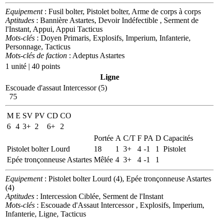
Equipement
: Fusil bolter, Pistolet bolter, Arme de corps à corps
Aptitudes
: Bannière Astartes, Devoir Indéfectible , Serment de
l'Instant, Appui, Appui Tacticus
Mots-clés
: Doyen Primaris, Explosifs, Imperium, Infanterie,
Personnage, Tacticus
Mots-clés de faction
: Adeptus Astartes
1 unité | 40 points
Ligne
Escouade d'assaut Intercessor (5)
75
M
E
SV
PV
CD
CO
6
4
3+
2
6+
2
Portée
A
C/T
F
PA
D
Capacités
Pistolet bolter Lourd
18
1
3+
4
-1
1
Pistolet
Epée tronçonneuse Astartes
Mêlée
4
3+
4
-1
1
Equipement
: Pistolet bolter Lourd (4), Epée tronçonneuse Astartes
(4)
Aptitudes
: Intercession Ciblée, Serment de l'Instant
Mots-clés
: Escouade d'Assaut Intercessor , Explosifs, Imperium,
Infanterie, Ligne, Tacticus