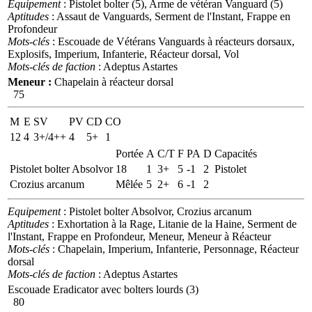
Equipement
: Pistolet bolter (5), Arme de vétéran Vanguard (5)
Aptitudes
: Assaut de Vanguards, Serment de l'Instant, Frappe en
Profondeur
Mots-clés
: Escouade de Vétérans Vanguards à réacteurs dorsaux,
Explosifs, Imperium, Infanterie, Réacteur dorsal, Vol
Mots-clés de faction
: Adeptus Astartes
Meneur :
Chapelain à réacteur dorsal
75
M
E
SV
PV
CD
CO
12
4
3+/4++
4
5+
1
Portée
A
C/T
F
PA
D
Capacités
Pistolet bolter Absolvor
18
1
3+
5
-1
2
Pistolet
Crozius arcanum
Mêlée
5
2+
6
-1
2
Equipement
: Pistolet bolter Absolvor, Crozius arcanum
Aptitudes
: Exhortation à la Rage, Litanie de la Haine, Serment de
l'Instant, Frappe en Profondeur, Meneur, Meneur à Réacteur
Mots-clés
: Chapelain, Imperium, Infanterie, Personnage, Réacteur
dorsal
Mots-clés de faction
: Adeptus Astartes
Escouade Eradicator avec bolters lourds (3)
80