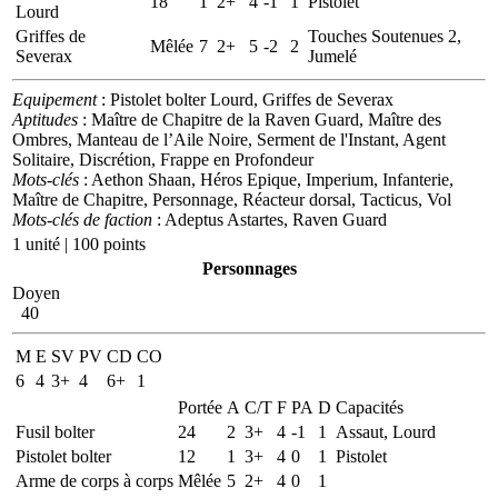
18
1
2+
4
-1
1
Pistolet
Lourd
Griffes de
Touches Soutenues 2,
Mêlée
7
2+
5
-2
2
Severax
Jumelé
Equipement
: Pistolet bolter Lourd, Griffes de Severax
Aptitudes
: Maître de Chapitre de la Raven Guard, Maître des
Ombres, Manteau de l’Aile Noire, Serment de l'Instant, Agent
Solitaire, Discrétion, Frappe en Profondeur
Mots-clés
: Aethon Shaan, Héros Epique, Imperium, Infanterie,
Maître de Chapitre, Personnage, Réacteur dorsal, Tacticus, Vol
Mots-clés de faction
: Adeptus Astartes, Raven Guard
1 unité | 100 points
Personnages
Doyen
40
M
E
SV
PV
CD
CO
6
4
3+
4
6+
1
Portée
A
C/T
F
PA
D
Capacités
Fusil bolter
24
2
3+
4
-1
1
Assaut, Lourd
Pistolet bolter
12
1
3+
4
0
1
Pistolet
Arme de corps à corps
Mêlée
5
2+
4
0
1