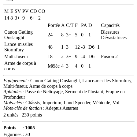
M
E
SV
PV
CD
CO
14
8
3+
9
6+
2
Portée
A
C/T
F
PA
D
Capacités
Canon Gatling
Blessures
24
8
3+
5
0
1
Onslaught
Dévastatrices
Lance-missiles
48
1
3+
12
-3
D6+1
Stormfury
Multi-fuseur
18
2
3+
9
-4
D6
Fusion 2
Arme de corps à
Mêlée
4
3+
4
0
1
corps
Equipement
: Canon Gatling Onslaught, Lance-missiles Stormfury,
Multi-fuseur, Arme de corps à corps
Aptitudes
: Passe de Nettoyage, Serment de l'Instant, Frappe en
Profondeur
Mots-clés
: Châssis, Imperium, Land Speeder, Véhicule, Vol
Mots-clés de faction
: Adeptus Astartes
2 unités | 230 points
Points
:
1005
Figurines
:
30