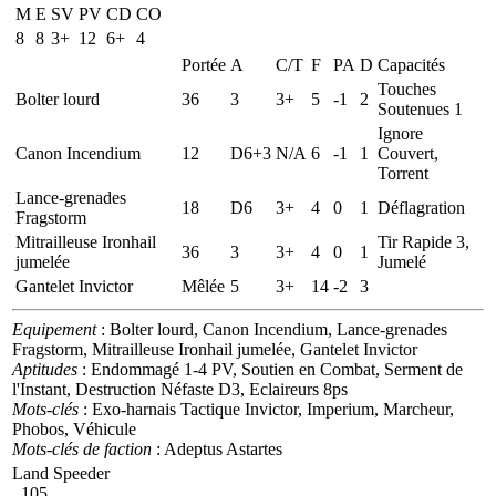
M
E
SV
PV
CD
CO
8
8
3+
12
6+
4
Portée
A
C/T
F
PA
D
Capacités
Touches
Bolter lourd
36
3
3+
5
-1
2
Soutenues 1
Ignore
Canon Incendium
12
D6+3
N/A
6
-1
1
Couvert,
Torrent
Lance-grenades
18
D6
3+
4
0
1
Déflagration
Fragstorm
Mitrailleuse Ironhail
Tir Rapide 3,
36
3
3+
4
0
1
jumelée
Jumelé
Gantelet Invictor
Mêlée
5
3+
14
-2
3
Equipement
: Bolter lourd, Canon Incendium, Lance-grenades
Fragstorm, Mitrailleuse Ironhail jumelée, Gantelet Invictor
Aptitudes
: Endommagé 1-4 PV, Soutien en Combat, Serment de
l'Instant, Destruction Néfaste D3, Eclaireurs 8ps
Mots-clés
: Exo-harnais Tactique Invictor, Imperium, Marcheur,
Phobos, Véhicule
Mots-clés de faction
: Adeptus Astartes
Land Speeder
105