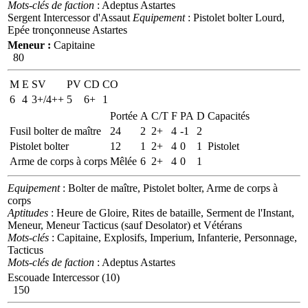
Mots-clés de faction
: Adeptus Astartes
Sergent Intercessor d'Assaut
Equipement
: Pistolet bolter Lourd,
Epée tronçonneuse Astartes
Meneur :
Capitaine
80
M
E
SV
PV
CD
CO
6
4
3+/4++
5
6+
1
Portée
A
C/T
F
PA
D
Capacités
Fusil bolter de maître
24
2
2+
4
-1
2
Pistolet bolter
12
1
2+
4
0
1
Pistolet
Arme de corps à corps
Mêlée
6
2+
4
0
1
Equipement
: Bolter de maître, Pistolet bolter, Arme de corps à
corps
Aptitudes
: Heure de Gloire, Rites de bataille, Serment de l'Instant,
Meneur, Meneur Tacticus (sauf Desolator) et Vétérans
Mots-clés
: Capitaine, Explosifs, Imperium, Infanterie, Personnage,
Tacticus
Mots-clés de faction
: Adeptus Astartes
Escouade Intercessor (10)
150