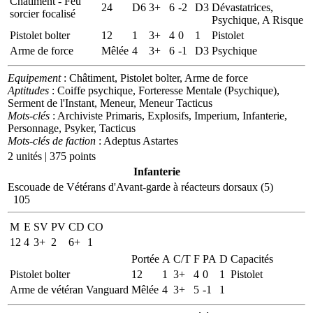
Châtiment - Feu
24
D6
3+
6
-2
D3
Dévastatrices,
sorcier focalisé
Psychique, A Risque
Pistolet bolter
12
1
3+
4
0
1
Pistolet
Arme de force
Mêlée
4
3+
6
-1
D3
Psychique
Equipement
: Châtiment, Pistolet bolter, Arme de force
Aptitudes
: Coiffe psychique, Forteresse Mentale (Psychique),
Serment de l'Instant, Meneur, Meneur Tacticus
Mots-clés
: Archiviste Primaris, Explosifs, Imperium, Infanterie,
Personnage, Psyker, Tacticus
Mots-clés de faction
: Adeptus Astartes
2 unités | 375 points
Infanterie
Escouade de Vétérans d'Avant-garde à réacteurs dorsaux (5)
105
M
E
SV
PV
CD
CO
12
4
3+
2
6+
1
Portée
A
C/T
F
PA
D
Capacités
Pistolet bolter
12
1
3+
4
0
1
Pistolet
Arme de vétéran Vanguard
Mêlée
4
3+
5
-1
1