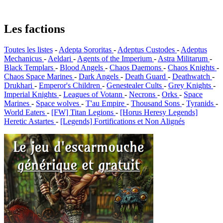
Les factions
Toutes les listes
-
Adepta Sororitas
-
Adeptus Custodes
-
Adeptus
Mechanicus
-
Aeldari
-
Agents of the Imperium
-
Astra Militarum
-
Black Templars
-
Blood Angels
-
Chaos Daemons
-
Chaos Knights
-
Chaos Space Marines
-
Dark Angels
-
Death Guard
-
Deathwatch
-
Drukhari
-
Emperor's Children
-
Genestealer Cults
-
Grey Knights
-
Imperial Knights
-
Leagues of Votann
-
Necrons
-
Orks
-
Space
Marines
-
Space wolves
-
T'au Empire
-
Thousand Sons
-
Tyranids
-
World Eaters
-
[FW] Titan Legions
-
[Horus Heresy Legends]
Heretic Astartes
-
[Legends] Fortifications et Non Alignés