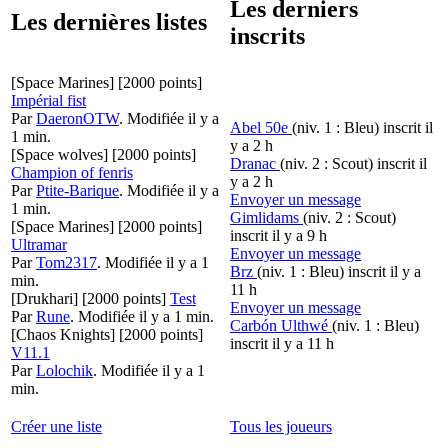
Les derniers
Les dernières listes
inscrits
[Space Marines]
[2000 points]
Impérial fist
Par
DaeronOTW
.
Modifiée il y a
Abel 50e
(niv. 1 : Bleu)
inscrit il
1 min.
y a 2 h
[Space wolves]
[2000 points]
Dranac
(niv. 2 : Scout)
inscrit il
Champion of fenris
y a 2 h
Par
Ptite-Barique
.
Modifiée il y a
Envoyer un message
1 min.
Gimlidams
(niv. 2 : Scout)
[Space Marines]
[2000 points]
inscrit il y a 9 h
Ultramar
Envoyer un message
Par
Tom2317
.
Modifiée il y a 1
Brz
(niv. 1 : Bleu)
inscrit il y a
min.
11 h
[Drukhari]
[2000 points]
Test
Envoyer un message
Par
Rune
.
Modifiée il y a 1 min.
Carbón Ulthwé
(niv. 1 : Bleu)
[Chaos Knights]
[2000 points]
inscrit il y a 11 h
V11.1
Par
Lolochik
.
Modifiée il y a 1
min.
Créer une liste
Tous les joueurs