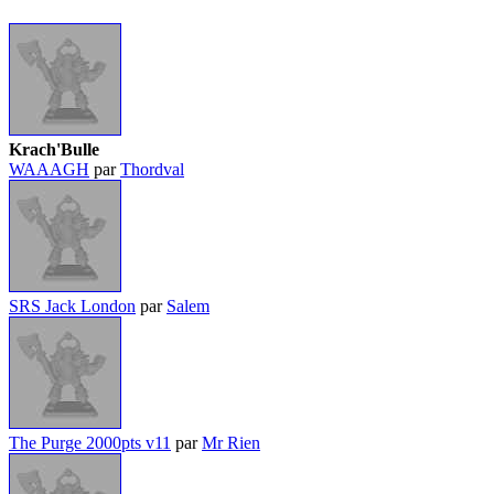
Krach'Bulle
WAAAGH
par
Thordval
SRS Jack London
par
Salem
The Purge 2000pts v11
par
Mr Rien