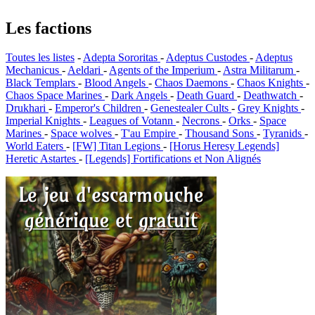
Les factions
Toutes les listes
-
Adepta Sororitas
-
Adeptus Custodes
-
Adeptus
Mechanicus
-
Aeldari
-
Agents of the Imperium
-
Astra Militarum
-
Black Templars
-
Blood Angels
-
Chaos Daemons
-
Chaos Knights
-
Chaos Space Marines
-
Dark Angels
-
Death Guard
-
Deathwatch
-
Drukhari
-
Emperor's Children
-
Genestealer Cults
-
Grey Knights
-
Imperial Knights
-
Leagues of Votann
-
Necrons
-
Orks
-
Space
Marines
-
Space wolves
-
T'au Empire
-
Thousand Sons
-
Tyranids
-
World Eaters
-
[FW] Titan Legions
-
[Horus Heresy Legends]
Heretic Astartes
-
[Legends] Fortifications et Non Alignés