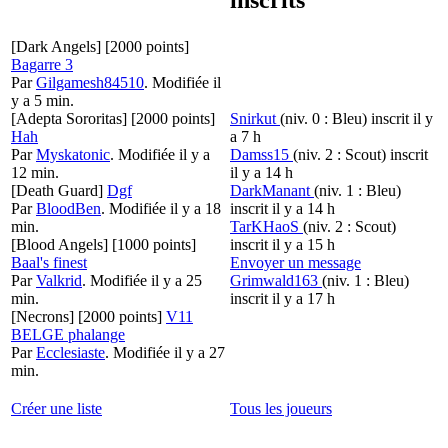
[Dark Angels]
[2000 points]
Bagarre 3
Par
Gilgamesh84510
.
Modifiée il
y a 5 min.
[Adepta Sororitas]
[2000 points]
Snirkut
(niv. 0 : Bleu)
inscrit il y
Hah
a 7 h
Par
Myskatonic
.
Modifiée il y a
Damss15
(niv. 2 : Scout)
inscrit
12 min.
il y a 14 h
[Death Guard]
Dgf
DarkManant
(niv. 1 : Bleu)
Par
BloodBen
.
Modifiée il y a 18
inscrit il y a 14 h
min.
TarKHaoS
(niv. 2 : Scout)
[Blood Angels]
[1000 points]
inscrit il y a 15 h
Baal's finest
Envoyer un message
Par
Valkrid
.
Modifiée il y a 25
Grimwald163
(niv. 1 : Bleu)
min.
inscrit il y a 17 h
[Necrons]
[2000 points]
V11
BELGE phalange
Par
Ecclesiaste
.
Modifiée il y a 27
min.
Créer une liste
Tous les joueurs