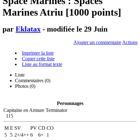
Space Marines : Spaces
Marines Atriu [1000 points]
par
Eklatax
- modifiée le 29 Juin
Ajouter un commentaire
Actions
Imprimer la liste
Copier cette liste
Liste au format texte
Liste
Commentaires (
0
)
Photos (0)
Personnages
Capitaine en Armure Terminator
115
M
E
SV
PV
CD
CO
5
5
2+/4++
6
6+
1