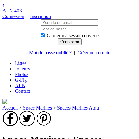
↑
ALN 40K
Connexion
|
Inscription
Garder ma session ouverte.
Mot de passe oublié ?
|
Créer un compte
Listes
Joueurs
Photos
G-Fig
ALN
Contact
Accueil
>
Space Marines
>
Spaces Marines Atriu