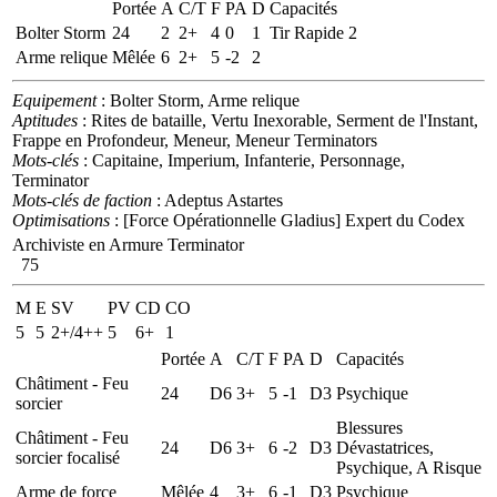
Portée
A
C/T
F
PA
D
Capacités
Bolter Storm
24
2
2+
4
0
1
Tir Rapide 2
Arme relique
Mêlée
6
2+
5
-2
2
Equipement
: Bolter Storm, Arme relique
Aptitudes
: Rites de bataille, Vertu Inexorable, Serment de l'Instant,
Frappe en Profondeur, Meneur, Meneur Terminators
Mots-clés
: Capitaine, Imperium, Infanterie, Personnage,
Terminator
Mots-clés de faction
: Adeptus Astartes
Optimisations
: [Force Opérationnelle Gladius] Expert du Codex
Archiviste en Armure Terminator
75
M
E
SV
PV
CD
CO
5
5
2+/4++
5
6+
1
Portée
A
C/T
F
PA
D
Capacités
Châtiment - Feu
24
D6
3+
5
-1
D3
Psychique
sorcier
Blessures
Châtiment - Feu
24
D6
3+
6
-2
D3
Dévastatrices,
sorcier focalisé
Psychique, A Risque
Arme de force
Mêlée
4
3+
6
-1
D3
Psychique