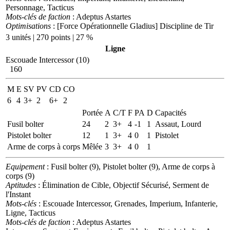
Personnage, Tacticus
Mots-clés de faction
: Adeptus Astartes
Optimisations
: [Force Opérationnelle Gladius] Discipline de Tir
3 unités | 270 points | 27 %
Ligne
Escouade Intercessor (10)
160
M
E
SV
PV
CD
CO
6
4
3+
2
6+
2
Portée
A
C/T
F
PA
D
Capacités
Fusil bolter
24
2
3+
4
-1
1
Assaut, Lourd
Pistolet bolter
12
1
3+
4
0
1
Pistolet
Arme de corps à corps
Mêlée
3
3+
4
0
1
Equipement
: Fusil bolter (9), Pistolet bolter (9), Arme de corps à
corps (9)
Aptitudes
: Élimination de Cible, Objectif Sécurisé, Serment de
l'Instant
Mots-clés
: Escouade Intercessor, Grenades, Imperium, Infanterie,
Ligne, Tacticus
Mots-clés de faction
: Adeptus Astartes