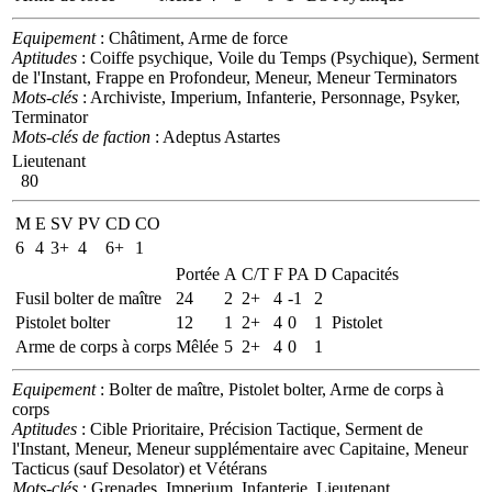
Equipement
: Châtiment, Arme de force
Aptitudes
: Coiffe psychique, Voile du Temps (Psychique), Serment
de l'Instant, Frappe en Profondeur, Meneur, Meneur Terminators
Mots-clés
: Archiviste, Imperium, Infanterie, Personnage, Psyker,
Terminator
Mots-clés de faction
: Adeptus Astartes
Lieutenant
80
M
E
SV
PV
CD
CO
6
4
3+
4
6+
1
Portée
A
C/T
F
PA
D
Capacités
Fusil bolter de maître
24
2
2+
4
-1
2
Pistolet bolter
12
1
2+
4
0
1
Pistolet
Arme de corps à corps
Mêlée
5
2+
4
0
1
Equipement
: Bolter de maître, Pistolet bolter, Arme de corps à
corps
Aptitudes
: Cible Prioritaire, Précision Tactique, Serment de
l'Instant, Meneur, Meneur supplémentaire avec Capitaine, Meneur
Tacticus (sauf Desolator) et Vétérans
Mots-clés
: Grenades, Imperium, Infanterie, Lieutenant,