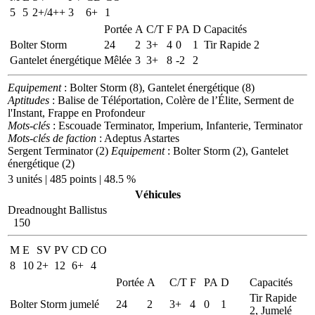
5
5
2+/4++
3
6+
1
Portée
A
C/T
F
PA
D
Capacités
Bolter Storm
24
2
3+
4
0
1
Tir Rapide 2
Gantelet énergétique
Mêlée
3
3+
8
-2
2
Equipement
: Bolter Storm (8), Gantelet énergétique (8)
Aptitudes
: Balise de Téléportation, Colère de l’Élite, Serment de
l'Instant, Frappe en Profondeur
Mots-clés
: Escouade Terminator, Imperium, Infanterie, Terminator
Mots-clés de faction
: Adeptus Astartes
Sergent Terminator (2)
Equipement
: Bolter Storm (2), Gantelet
énergétique (2)
3 unités | 485 points | 48.5 %
Véhicules
Dreadnought Ballistus
150
M
E
SV
PV
CD
CO
8
10
2+
12
6+
4
Portée
A
C/T
F
PA
D
Capacités
Tir Rapide
Bolter Storm jumelé
24
2
3+
4
0
1
2, Jumelé