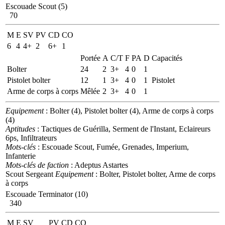
Escouade Scout (5)
70
M
E
SV
PV
CD
CO
6
4
4+
2
6+
1
Portée
A
C/T
F
PA
D
Capacités
Bolter
24
2
3+
4
0
1
Pistolet bolter
12
1
3+
4
0
1
Pistolet
Arme de corps à corps
Mêlée
2
3+
4
0
1
Equipement
: Bolter (4), Pistolet bolter (4), Arme de corps à corps
(4)
Aptitudes
: Tactiques de Guérilla, Serment de l'Instant, Eclaireurs
6ps, Infiltrateurs
Mots-clés
: Escouade Scout, Fumée, Grenades, Imperium,
Infanterie
Mots-clés de faction
: Adeptus Astartes
Scout Sergeant
Equipement
: Bolter, Pistolet bolter, Arme de corps
à corps
Escouade Terminator (10)
340
M
E
SV
PV
CD
CO