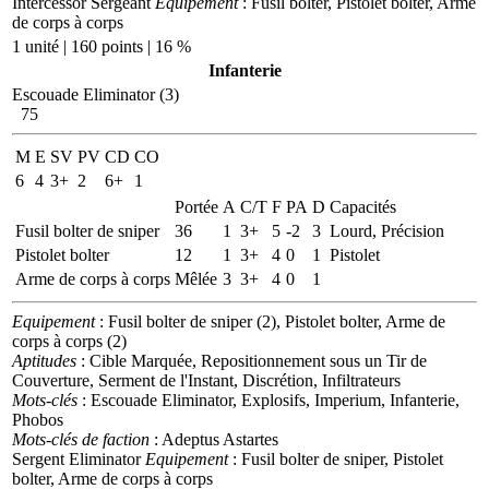
Intercessor Sergeant
Equipement
: Fusil bolter, Pistolet bolter, Arme
de corps à corps
1 unité | 160 points | 16 %
Infanterie
Escouade Eliminator (3)
75
M
E
SV
PV
CD
CO
6
4
3+
2
6+
1
Portée
A
C/T
F
PA
D
Capacités
Fusil bolter de sniper
36
1
3+
5
-2
3
Lourd, Précision
Pistolet bolter
12
1
3+
4
0
1
Pistolet
Arme de corps à corps
Mêlée
3
3+
4
0
1
Equipement
: Fusil bolter de sniper (2), Pistolet bolter, Arme de
corps à corps (2)
Aptitudes
: Cible Marquée, Repositionnement sous un Tir de
Couverture, Serment de l'Instant, Discrétion, Infiltrateurs
Mots-clés
: Escouade Eliminator, Explosifs, Imperium, Infanterie,
Phobos
Mots-clés de faction
: Adeptus Astartes
Sergent Eliminator
Equipement
: Fusil bolter de sniper, Pistolet
bolter, Arme de corps à corps