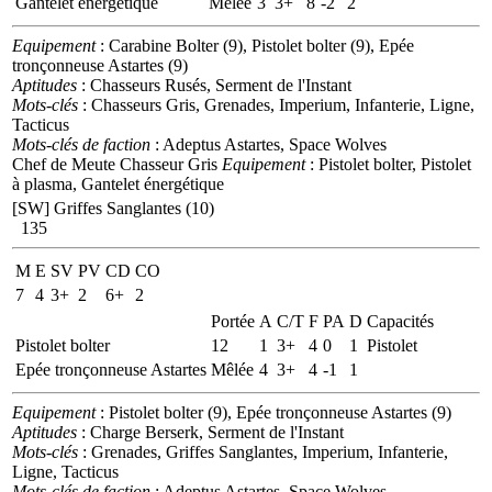
Gantelet énergétique
Mêlée
3
3+
8
-2
2
Equipement
: Carabine Bolter (9), Pistolet bolter (9), Epée
tronçonneuse Astartes (9)
Aptitudes
: Chasseurs Rusés, Serment de l'Instant
Mots-clés
: Chasseurs Gris, Grenades, Imperium, Infanterie, Ligne,
Tacticus
Mots-clés de faction
: Adeptus Astartes, Space Wolves
Chef de Meute Chasseur Gris
Equipement
: Pistolet bolter, Pistolet
à plasma, Gantelet énergétique
[SW] Griffes Sanglantes (10)
135
M
E
SV
PV
CD
CO
7
4
3+
2
6+
2
Portée
A
C/T
F
PA
D
Capacités
Pistolet bolter
12
1
3+
4
0
1
Pistolet
Epée tronçonneuse Astartes
Mêlée
4
3+
4
-1
1
Equipement
: Pistolet bolter (9), Epée tronçonneuse Astartes (9)
Aptitudes
: Charge Berserk, Serment de l'Instant
Mots-clés
: Grenades, Griffes Sanglantes, Imperium, Infanterie,
Ligne, Tacticus
Mots-clés de faction
: Adeptus Astartes, Space Wolves