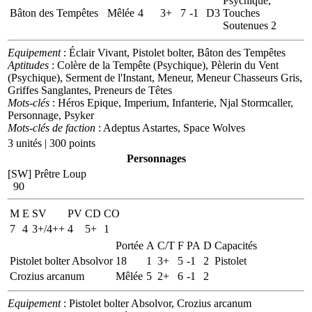
Psychique,
Bâton des Tempêtes
Mêlée
4
3+
7
-1
D3
Touches
Soutenues 2
Equipement
: Éclair Vivant, Pistolet bolter, Bâton des Tempêtes
Aptitudes
: Colère de la Tempête (Psychique), Pèlerin du Vent
(Psychique), Serment de l'Instant, Meneur, Meneur Chasseurs Gris,
Griffes Sanglantes, Preneurs de Têtes
Mots-clés
: Héros Epique, Imperium, Infanterie, Njal Stormcaller,
Personnage, Psyker
Mots-clés de faction
: Adeptus Astartes, Space Wolves
3 unités | 300 points
Personnages
[SW] Prêtre Loup
90
M
E
SV
PV
CD
CO
7
4
3+/4++
4
5+
1
Portée
A
C/T
F
PA
D
Capacités
Pistolet bolter Absolvor
18
1
3+
5
-1
2
Pistolet
Crozius arcanum
Mêlée
5
2+
6
-1
2
Equipement
: Pistolet bolter Absolvor, Crozius arcanum