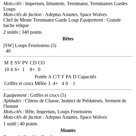
Mots-clés
: Imperium, Infanterie, Terminator, Terminators Gardes
Loups
Mots-clés de faction
: Adeptus Astartes, Space Wolves
Chef de Meute Terminator Garde Loup
Equipement
: Grande
hache relique
2 unités | 340 points
Bêtes
[SW] Loups Fenrissiens (5)
40
M
E
SV
PV
CD
CO
10
4
6+
1
8+
0
Portée
A
C/T
F
PA
D
Capacités
Griffes et crocs
Mêlée
3
4+
4
0
1
Equipement
: Griffes et crocs (5)
Aptitudes
: Chiens de Chasse, Instinct de Prédateurs, Serment de
l'Instant
Mots-clés
: Bête, Imperium, Loups Fenrissiens
Mots-clés de faction
: Adeptus Astartes, Space Wolves
1 unité | 40 points
Montés