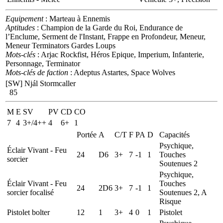
Equipement
: Marteau à Ennemis
Aptitudes
: Champion de la Garde du Roi, Endurance de
l’Enclume, Serment de l'Instant, Frappe en Profondeur, Meneur,
Meneur Terminators Gardes Loups
Mots-clés
: Arjac Rockfist, Héros Epique, Imperium, Infanterie,
Personnage, Terminator
Mots-clés de faction
: Adeptus Astartes, Space Wolves
[SW] Njál Stormcaller
85
M
E
SV
PV
CD
CO
7
4
3+/4++
4
6+
1
Portée
A
C/T
F
PA
D
Capacités
Psychique,
Éclair Vivant - Feu
24
D6
3+
7
-1
1
Touches
sorcier
Soutenues 2
Psychique,
Éclair Vivant - Feu
Touches
24
2D6
3+
7
-1
1
sorcier focalisé
Soutenues 2, A
Risque
Pistolet bolter
12
1
3+
4
0
1
Pistolet