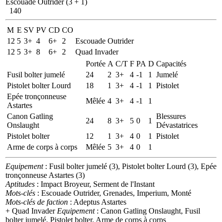
Escouade Outrider (3 + 1)
140
M
E
SV
PV
CD
CO
12
5
3+
4
6+
2
Escouade Outrider
12
5
3+
8
6+
2
Quad Invader
Portée
A
C/T
F
PA
D
Capacités
Fusil bolter jumelé
24
2
3+
4
-1
1
Jumelé
Pistolet bolter Lourd
18
1
3+
4
-1
1
Pistolet
Epée tronçonneuse
Mêlée
4
3+
4
-1
1
Astartes
Canon Gatling
Blessures
24
8
3+
5
0
1
Onslaught
Dévastatrices
Pistolet bolter
12
1
3+
4
0
1
Pistolet
Arme de corps à corps
Mêlée
5
3+
4
0
1
Equipement
: Fusil bolter jumelé (3), Pistolet bolter Lourd (3), Epée
tronçonneuse Astartes (3)
Aptitudes
: Impact Broyeur, Serment de l'Instant
Mots-clés
: Escouade Outrider, Grenades, Imperium, Monté
Mots-clés de faction
: Adeptus Astartes
+ Quad Invader
Equipement
: Canon Gatling Onslaught, Fusil
bolter jumelé, Pistolet bolter, Arme de corps à corps