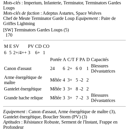
Mots-clés
: Imperium, Infanterie, Terminator, Terminators Gardes
Loups
Mots-clés de faction
: Adeptus Astartes, Space Wolves
Chef de Meute Terminator Garde Loup
Equipement
: Paire de
Griffes Lightning
[SW] Terminators Gardes Loups (5)
170
M
E
SV
PV
CD
CO
6
5
2+/4++
3
6+
1
Portée
A
C/T
F
PA
D
Capacités
Blessures
Canon d'assaut
24
6
2+
6
0
1
Dévastatrices
Arme énergétique de
Mêlée
4
3+
5
-2
2
maître
Gantelet énergétique
Mêlée
3
3+
8
-2
2
Blessures
Grande hache relique
Mêlée
3
3+
7
-2
3
Dévastatrices
Equipement
: Canon d'assaut, Arme énergétique de maître (3),
Gantelet énergétique, Bouclier Storm (PV) (3)
Aptitudes
: Résistance Robuste, Serment de l'Instant, Frappe en
Profondeur