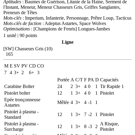
Aptitudes
: Baumes de Guérison, Litanie de la Haine, Serment de
l'Instant, Meneur, Meneur Chasseurs Gris, Griffes Sanglantes,
Preneurs de Têtes
Mots-clés
: Imperium, Infanterie, Personnage, Prêtre Loup, Tacticus
Mots-clés de faction
: Adeptus Astartes, Space Wolves
Optimisations
: [Champions de Fenris] Longues-Jambes
1 unité | 90 points
Ligne
[SW] Chasseurs Gris (10)
165
M
E
SV
PV
CD
CO
7
4
3+
2
6+
3
Portée
A
C/T
F
PA
D
Capacités
Carabine Bolter
24
2
3+
4
0
1
Tir Rapide 1
Pistolet bolter
12
1
3+
4
0
1
Pistolet
Epée tronçonneuse
Mêlée
4
3+
4
-1
1
Astartes
Pistolet à plasma -
12
1
3+
7
-2
1
Pistolet
Standard
Pistolet à plasma -
A Risque,
12
1
3+
8
-3
2
Surcharge
Pistolet