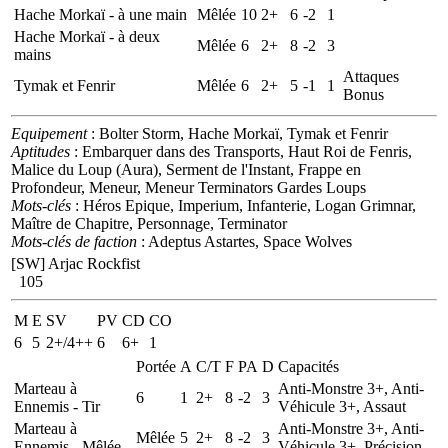
Hache Morkaï - à une main
Mêlée
10
2+
6
-2
1
Hache Morkaï - à deux
Mêlée
6
2+
8
-2
3
mains
Attaques
Tymak et Fenrir
Mêlée
6
2+
5
-1
1
Bonus
Equipement
: Bolter Storm, Hache Morkaï, Tymak et Fenrir
Aptitudes
: Embarquer dans des Transports, Haut Roi de Fenris,
Malice du Loup (Aura), Serment de l'Instant, Frappe en
Profondeur, Meneur, Meneur Terminators Gardes Loups
Mots-clés
: Héros Epique, Imperium, Infanterie, Logan Grimnar,
Maître de Chapitre, Personnage, Terminator
Mots-clés de faction
: Adeptus Astartes, Space Wolves
[SW] Arjac Rockfist
105
M
E
SV
PV
CD
CO
6
5
2+/4++
6
6+
1
Portée
A
C/T
F
PA
D
Capacités
Marteau à
Anti-Monstre 3+, Anti-
6
1
2+
8
-2
3
Ennemis - Tir
Véhicule 3+, Assaut
Marteau à
Anti-Monstre 3+, Anti-
Mêlée
5
2+
8
-2
3
Ennemis - Mêlée
Véhicule 3+, Précision