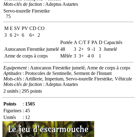
Mots-clés de faction
: Adeptus Astartes
Servo-tourelle Firestrike
75
M
E
SV
PV
CD
CO
3
6
2+
6
6+
2
Portée
A
C/T
F
PA
D
Capacités
Autocanon Firestrike jumelé
48
3
2+
9
-1
3
Jumelé
Arme de corps à corps
Mêlée
3
3+
4
0
1
Equipement
: Autocanon Firestrike jumelé, Arme de corps à corps
Aptitudes
: Protocoles de Sentinelle, Serment de l'Instant
Mots-clés
: Artillerie, Imperium, Servo-tourelle Firestrike, Véhicule
Mots-clés de faction
: Adeptus Astartes
2 unités | 295 points
Points
:
1505
Figurines
:
45
Unités
:
12