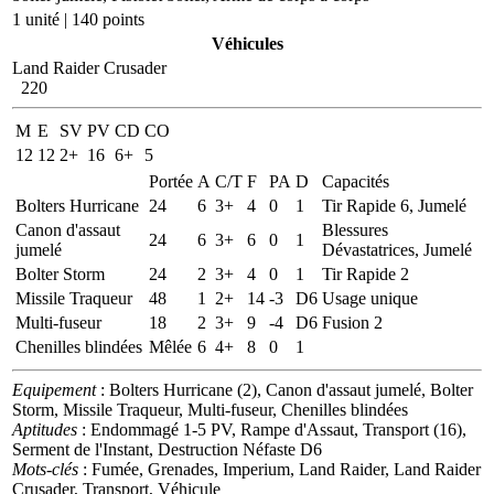
1 unité | 140 points
Véhicules
Land Raider Crusader
220
M
E
SV
PV
CD
CO
12
12
2+
16
6+
5
Portée
A
C/T
F
PA
D
Capacités
Bolters Hurricane
24
6
3+
4
0
1
Tir Rapide 6, Jumelé
Canon d'assaut
Blessures
24
6
3+
6
0
1
jumelé
Dévastatrices, Jumelé
Bolter Storm
24
2
3+
4
0
1
Tir Rapide 2
Missile Traqueur
48
1
2+
14
-3
D6
Usage unique
Multi-fuseur
18
2
3+
9
-4
D6
Fusion 2
Chenilles blindées
Mêlée
6
4+
8
0
1
Equipement
: Bolters Hurricane (2), Canon d'assaut jumelé, Bolter
Storm, Missile Traqueur, Multi-fuseur, Chenilles blindées
Aptitudes
: Endommagé 1-5 PV, Rampe d'Assaut, Transport (16),
Serment de l'Instant, Destruction Néfaste D6
Mots-clés
: Fumée, Grenades, Imperium, Land Raider, Land Raider
Crusader, Transport, Véhicule