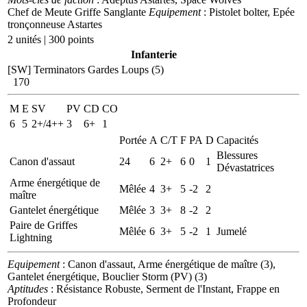
Chef de Meute Griffe Sanglante
Equipement
: Pistolet bolter, Epée
tronçonneuse Astartes
2 unités | 300 points
Infanterie
[SW] Terminators Gardes Loups (5)
170
M
E
SV
PV
CD
CO
6
5
2+/4++
3
6+
1
Portée
A
C/T
F
PA
D
Capacités
Blessures
Canon d'assaut
24
6
2+
6
0
1
Dévastatrices
Arme énergétique de
Mêlée
4
3+
5
-2
2
maître
Gantelet énergétique
Mêlée
3
3+
8
-2
2
Paire de Griffes
Mêlée
6
3+
5
-2
1
Jumelé
Lightning
Equipement
: Canon d'assaut, Arme énergétique de maître (3),
Gantelet énergétique, Bouclier Storm (PV) (3)
Aptitudes
: Résistance Robuste, Serment de l'Instant, Frappe en
Profondeur