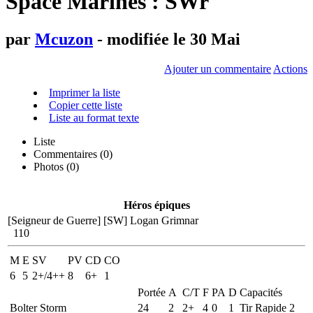
Space Marines : SWr
par
Mcuzon
- modifiée le 30 Mai
Ajouter un commentaire
Actions
Imprimer la liste
Copier cette liste
Liste au format texte
Liste
Commentaires (
0
)
Photos (0)
Héros épiques
[Seigneur de Guerre]
[SW] Logan Grimnar
110
M
E
SV
PV
CD
CO
6
5
2+/4++
8
6+
1
Portée
A
C/T
F
PA
D
Capacités
Bolter Storm
24
2
2+
4
0
1
Tir Rapide 2