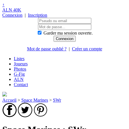
↑
ALN 40K
Connexion
|
Inscription
Garder ma session ouverte.
Mot de passe oublié ?
|
Créer un compte
Listes
Joueurs
Photos
G-Fig
ALN
Contact
Accueil
>
Space Marines
>
SWr