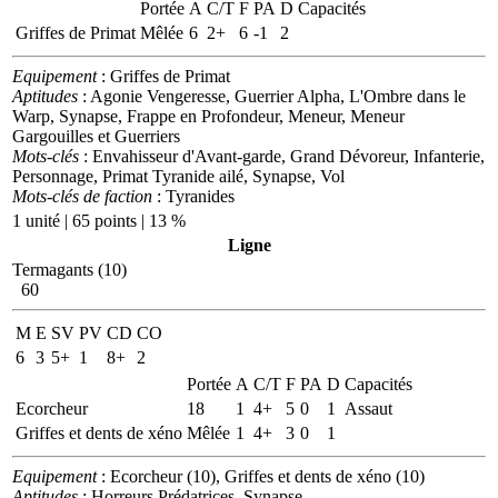
Portée
A
C/T
F
PA
D
Capacités
Griffes de Primat
Mêlée
6
2+
6
-1
2
Equipement
: Griffes de Primat
Aptitudes
: Agonie Vengeresse, Guerrier Alpha, L'Ombre dans le
Warp, Synapse, Frappe en Profondeur, Meneur, Meneur
Gargouilles et Guerriers
Mots-clés
: Envahisseur d'Avant-garde, Grand Dévoreur, Infanterie,
Personnage, Primat Tyranide ailé, Synapse, Vol
Mots-clés de faction
: Tyranides
1 unité | 65 points | 13 %
Ligne
Termagants (10)
60
M
E
SV
PV
CD
CO
6
3
5+
1
8+
2
Portée
A
C/T
F
PA
D
Capacités
Ecorcheur
18
1
4+
5
0
1
Assaut
Griffes et dents de xéno
Mêlée
1
4+
3
0
1
Equipement
: Ecorcheur (10), Griffes et dents de xéno (10)
Aptitudes
: Horreurs Prédatrices, Synapse