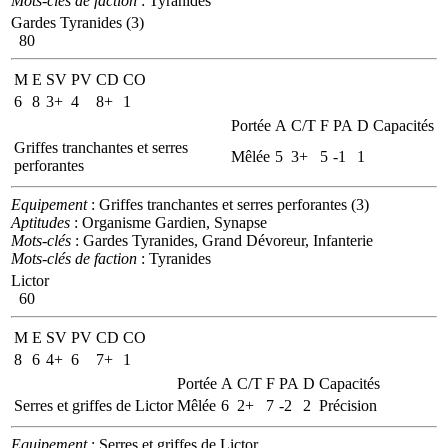
Mots-clés de faction
: Tyranides
Gardes Tyranides (3)
80
M
E
SV
PV
CD
CO
6
8
3+
4
8+
1
Portée
A
C/T
F
PA
D
Capacités
Griffes tranchantes et serres
Mêlée
5
3+
5
-1
1
perforantes
Equipement
: Griffes tranchantes et serres perforantes (3)
Aptitudes
: Organisme Gardien, Synapse
Mots-clés
: Gardes Tyranides, Grand Dévoreur, Infanterie
Mots-clés de faction
: Tyranides
Lictor
60
M
E
SV
PV
CD
CO
8
6
4+
6
7+
1
Portée
A
C/T
F
PA
D
Capacités
Serres et griffes de Lictor
Mêlée
6
2+
7
-2
2
Précision
Equipement
: Serres et griffes de Lictor