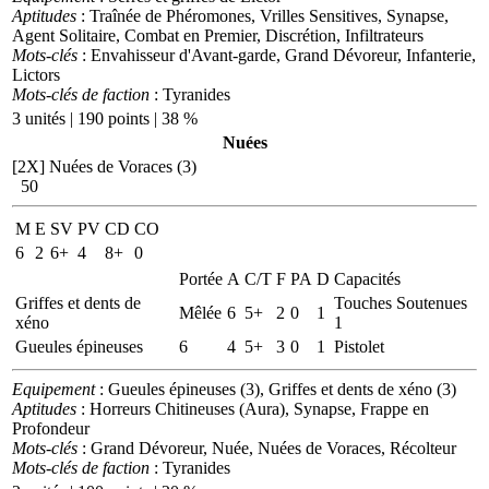
Aptitudes
: Traînée de Phéromones, Vrilles Sensitives, Synapse,
Agent Solitaire, Combat en Premier, Discrétion, Infiltrateurs
Mots-clés
: Envahisseur d'Avant-garde, Grand Dévoreur, Infanterie,
Lictors
Mots-clés de faction
: Tyranides
3 unités | 190 points | 38 %
Nuées
[2X]
Nuées de Voraces (3)
50
M
E
SV
PV
CD
CO
6
2
6+
4
8+
0
Portée
A
C/T
F
PA
D
Capacités
Griffes et dents de
Touches Soutenues
Mêlée
6
5+
2
0
1
xéno
1
Gueules épineuses
6
4
5+
3
0
1
Pistolet
Equipement
: Gueules épineuses (3), Griffes et dents de xéno (3)
Aptitudes
: Horreurs Chitineuses (Aura), Synapse, Frappe en
Profondeur
Mots-clés
: Grand Dévoreur, Nuée, Nuées de Voraces, Récolteur
Mots-clés de faction
: Tyranides