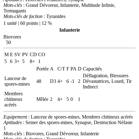
Mots-clés
: Grand Dévoreur, Infanterie, Multitude Infinie,
Termagants
Mots-clés de faction
: Tyranides
1 unité | 60 points | 12 %
Infanterie
Biovores
50
M
E
SV
PV
CD
CO
5
6
3+
5
8+
1
Portée
A
C/T
F
PA
D
Capacités
Déflagration, Blessures
Lanceur de
48
D3
4+
6
-1
2
Dévastatrices, Lourd, Tir
spores-mines
Indirect
Membres
chitineux
Mêlée
2
4+
5
0
1
acérés
Equipement
: Lanceur de spores-mines, Membres chitineux acérés
Aptitudes
: Semer des spores-mines, Synapse, Destruction Néfaste
1
Mots-clés
: Biovores, Grand Dévoreur, Infanterie