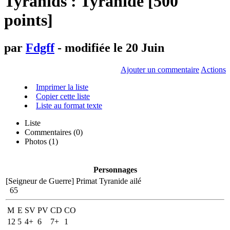
Tyranids : Tyranide [500
points]
par
Fdgff
- modifiée le 20 Juin
Ajouter un commentaire
Actions
Imprimer la liste
Copier cette liste
Liste au format texte
Liste
Commentaires (
0
)
Photos (1)
Personnages
[Seigneur de Guerre]
Primat Tyranide ailé
65
M
E
SV
PV
CD
CO
12
5
4+
6
7+
1