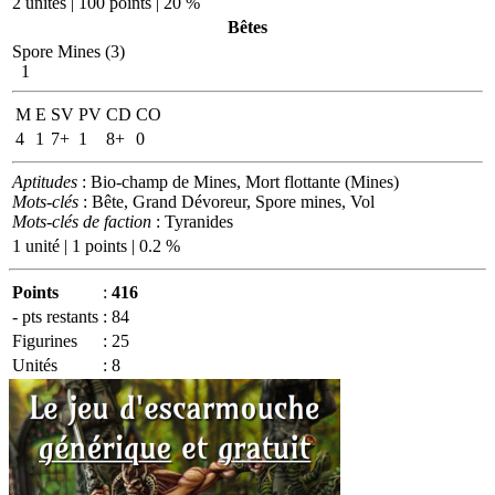
2 unités | 100 points | 20 %
Bêtes
Spore Mines (3)
1
M
E
SV
PV
CD
CO
4
1
7+
1
8+
0
Aptitudes
: Bio-champ de Mines, Mort flottante (Mines)
Mots-clés
: Bête, Grand Dévoreur, Spore mines, Vol
Mots-clés de faction
: Tyranides
1 unité | 1 points | 0.2 %
Points
:
416
- pts restants
:
84
Figurines
:
25
Unités
:
8