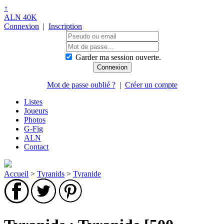
↑
ALN 40K
Connexion
|
Inscription
Garder ma session ouverte.
Mot de passe oublié ?
|
Créer un compte
Listes
Joueurs
Photos
G-Fig
ALN
Contact
Accueil
>
Tyranids
>
Tyranide