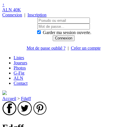
↑
ALN 40K
Connexion
|
Inscription
Garder ma session ouverte.
Mot de passe oublié ?
|
Créer un compte
Listes
Joueurs
Photos
G-Fig
ALN
Contact
Accueil
>
Fdgff