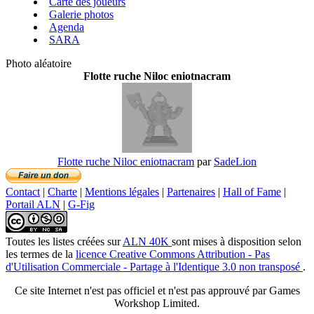
Carte des joueurs
Galerie photos
Agenda
SARA
Photo aléatoire
Flotte ruche Niloc eniotnacram
Flotte ruche Niloc eniotnacram
par
SadeLion
Contact
|
Charte
|
Mentions légales
|
Partenaires
|
Hall of Fame
|
Portail ALN
|
G-Fig
Toutes les listes créées
sur
ALN 40K
sont mises à disposition selon
les termes de la
licence Creative Commons Attribution - Pas
d'Utilisation Commerciale - Partage à l'Identique 3.0 non transposé
.
Ce site Internet n'est pas officiel et n'est pas approuvé par Games
Workshop Limited.