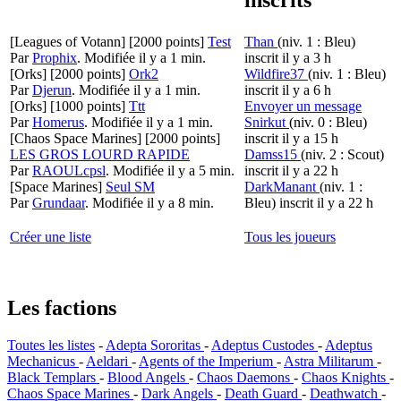
[Leagues of Votann]
[2000 points]
Test
Than
(niv. 1 : Bleu)
Par
Prophix
.
Modifiée il y a 1 min.
inscrit il y a 3 h
[Orks]
[2000 points]
Ork2
Wildfire37
(niv. 1 : Bleu)
Par
Djerun
.
Modifiée il y a 1 min.
inscrit il y a 6 h
[Orks]
[1000 points]
Ttt
Envoyer un message
Par
Homerus
.
Modifiée il y a 1 min.
Snirkut
(niv. 0 : Bleu)
[Chaos Space Marines]
[2000 points]
inscrit il y a 15 h
LES GROS LOURD RAPIDE
Damss15
(niv. 2 : Scout)
Par
RAOULcpsl
.
Modifiée il y a 5 min.
inscrit il y a 22 h
[Space Marines]
Seul SM
DarkManant
(niv. 1 :
Par
Grundaar
.
Modifiée il y a 8 min.
Bleu)
inscrit il y a 22 h
Créer une liste
Tous les joueurs
Les factions
Toutes les listes
-
Adepta Sororitas
-
Adeptus Custodes
-
Adeptus
Mechanicus
-
Aeldari
-
Agents of the Imperium
-
Astra Militarum
-
Black Templars
-
Blood Angels
-
Chaos Daemons
-
Chaos Knights
-
Chaos Space Marines
-
Dark Angels
-
Death Guard
-
Deathwatch
-