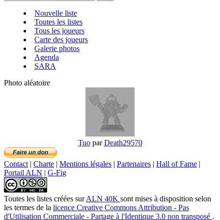
Nouvelle liste
Toutes les listes
Tous les joueurs
Carte des joueurs
Galerie photos
Agenda
SARA
Photo aléatoire
Tuo
par
Death29570
Contact
|
Charte
|
Mentions légales
|
Partenaires
|
Hall of Fame
|
Portail ALN
|
G-Fig
Toutes les listes créées
sur
ALN 40K
sont mises à disposition selon
les termes de la
licence Creative Commons Attribution - Pas
d'Utilisation Commerciale - Partage à l'Identique 3.0 non transposé
.