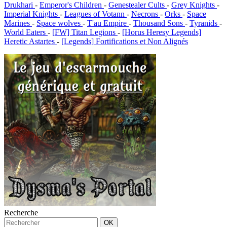
Drukhari
-
Emperor's Children
-
Genestealer Cults
-
Grey Knights
-
Imperial Knights
-
Leagues of Votann
-
Necrons
-
Orks
-
Space
Marines
-
Space wolves
-
T'au Empire
-
Thousand Sons
-
Tyranids
-
World Eaters
-
[FW] Titan Legions
-
[Horus Heresy Legends]
Heretic Astartes
-
[Legends] Fortifications et Non Alignés
Recherche