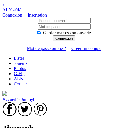
↑
ALN 40K
Connexion
|
Inscription
Garder ma session ouverte.
Mot de passe oublié ?
|
Créer un compte
Listes
Joueurs
Photos
G-Fig
ALN
Contact
Accueil
>
Jimmyb