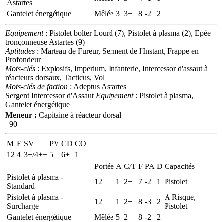
Astartes
Gantelet énergétique
Mêlée
3
3+
8
-2
2
Equipement
: Pistolet bolter Lourd (7), Pistolet à plasma (2), Epée
tronçonneuse Astartes (9)
Aptitudes
: Marteau de Fureur, Serment de l'Instant, Frappe en
Profondeur
Mots-clés
: Explosifs, Imperium, Infanterie, Intercessor d'assaut à
réacteurs dorsaux, Tacticus, Vol
Mots-clés de faction
: Adeptus Astartes
Sergent Intercessor d'Assaut
Equipement
: Pistolet à plasma,
Gantelet énergétique
Meneur :
Capitaine à réacteur dorsal
90
M
E
SV
PV
CD
CO
12
4
3+/4++
5
6+
1
Portée
A
C/T
F
PA
D
Capacités
Pistolet à plasma -
12
1
2+
7
-2
1
Pistolet
Standard
Pistolet à plasma -
A Risque,
12
1
2+
8
-3
2
Surcharge
Pistolet
Gantelet énergétique
Mêlée
5
2+
8
-2
2