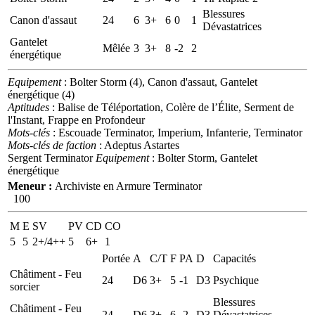
Blessures
Canon d'assaut
24
6
3+
6
0
1
Dévastatrices
Gantelet
Mêlée
3
3+
8
-2
2
énergétique
Equipement
: Bolter Storm (4), Canon d'assaut, Gantelet
énergétique (4)
Aptitudes
: Balise de Téléportation, Colère de l’Élite, Serment de
l'Instant, Frappe en Profondeur
Mots-clés
: Escouade Terminator, Imperium, Infanterie, Terminator
Mots-clés de faction
: Adeptus Astartes
Sergent Terminator
Equipement
: Bolter Storm, Gantelet
énergétique
Meneur :
Archiviste en Armure Terminator
100
M
E
SV
PV
CD
CO
5
5
2+/4++
5
6+
1
Portée
A
C/T
F
PA
D
Capacités
Châtiment - Feu
24
D6
3+
5
-1
D3
Psychique
sorcier
Blessures
Châtiment - Feu
24
D6
3+
6
-2
D3
Dévastatrices,