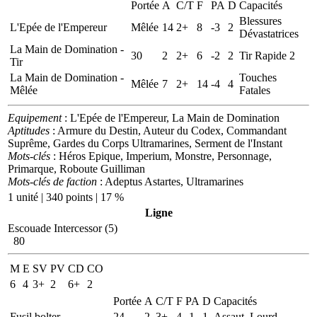
Portée
A
C/T
F
PA
D
Capacités
Blessures
L'Epée de l'Empereur
Mêlée
14
2+
8
-3
2
Dévastatrices
La Main de Domination -
30
2
2+
6
-2
2
Tir Rapide 2
Tir
La Main de Domination -
Touches
Mêlée
7
2+
14
-4
4
Mêlée
Fatales
Equipement
: L'Epée de l'Empereur, La Main de Domination
Aptitudes
: Armure du Destin, Auteur du Codex, Commandant
Suprême, Gardes du Corps Ultramarines, Serment de l'Instant
Mots-clés
: Héros Epique, Imperium, Monstre, Personnage,
Primarque, Roboute Guilliman
Mots-clés de faction
: Adeptus Astartes, Ultramarines
1 unité | 340 points | 17 %
Ligne
Escouade Intercessor (5)
80
M
E
SV
PV
CD
CO
6
4
3+
2
6+
2
Portée
A
C/T
F
PA
D
Capacités
Fusil bolter
24
2
3+
4
-1
1
Assaut, Lourd