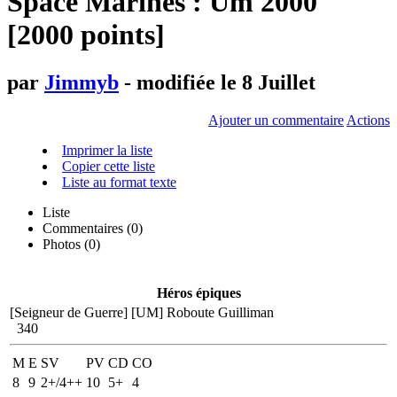
Space Marines : Um 2000
[2000 points]
par
Jimmyb
- modifiée le 8 Juillet
Ajouter un commentaire
Actions
Imprimer la liste
Copier cette liste
Liste au format texte
Liste
Commentaires (
0
)
Photos (0)
Héros épiques
[Seigneur de Guerre]
[UM] Roboute Guilliman
340
M
E
SV
PV
CD
CO
8
9
2+/4++
10
5+
4