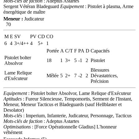
Mots-clés de faction
: Adeptus Astartes
Sergent Vétéran Bladeguard
Equipement
: Pistolet à plasma, Arme
énergétique de maître
Meneur :
Judicateur
70
M
E
SV
PV
CD
CO
6
4
3+/4++
4
5+
1
Portée
A
C/T
F
PA
D
Capacités
Pistolet bolter
18
1
3+
5
-1
2
Pistolet
Absolvor
Blessures
Lame Relique
Mêlée
5
2+
7
-2
2
Dévastatrices,
d'Exécuteur
Précision
Equipement
: Pistolet bolter Absolvor, Lame Relique d'Exécuteur
Aptitudes
: Fureur Silencieuse, Tempomortis, Serment de l'Instant,
Meneur, Meneur Tacticus et Bladeguards (sauf Hellblaster et
Desolator)
Mots-clés
: Imperium, Infanterie, Judicateur, Personnage, Tacticus
Mots-clés de faction
: Adeptus Astartes
Optimisations
: [Force Opérationnelle Gladius] L'honneur
véhément