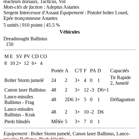
réacteurs dorsaux, Tacticus, Vol
Mots-clés de faction
: Adeptus Astartes
Sergent Intercessor d'Assaut
Equipement
: Pistolet bolter Lourd,
Epée tronçonneuse Astartes
5 unités | 910 points | 45.5 %
Véhicules
Dreadnought Ballistus
150
M
E
SV
PV
CD
CO
8
10
2+
12
6+
4
Portée
A
C/T
F
PA
D
Capacités
Tir Rapide
Bolter Storm jumelé
24
2
3+
4
0
1
2, Jumelé
Canon laser Ballistus
48
2
3+
12
-3
D6+1
Lance-missiles
48
2D6
3+
5
0
1
Déflagration
Ballistus - Frag
Lance-missiles
48
2
3+
10
-2
D6
Ballistus - Krak
Pieds blindés
Mêlée
5
3+
7
0
1
Equipement
: Bolter Storm jumelé, Canon laser Ballistus, Lance-