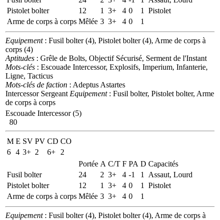
Pistolet bolter
12
1
3+
4
0
1
Pistolet
Arme de corps à corps
Mêlée
3
3+
4
0
1
Equipement
: Fusil bolter (4), Pistolet bolter (4), Arme de corps à
corps (4)
Aptitudes
: Grêle de Bolts, Objectif Sécurisé, Serment de l'Instant
Mots-clés
: Escouade Intercessor, Explosifs, Imperium, Infanterie,
Ligne, Tacticus
Mots-clés de faction
: Adeptus Astartes
Intercessor Sergeant
Equipement
: Fusil bolter, Pistolet bolter, Arme
de corps à corps
Escouade Intercessor (5)
80
M
E
SV
PV
CD
CO
6
4
3+
2
6+
2
Portée
A
C/T
F
PA
D
Capacités
Fusil bolter
24
2
3+
4
-1
1
Assaut, Lourd
Pistolet bolter
12
1
3+
4
0
1
Pistolet
Arme de corps à corps
Mêlée
3
3+
4
0
1
Equipement
: Fusil bolter (4), Pistolet bolter (4), Arme de corps à