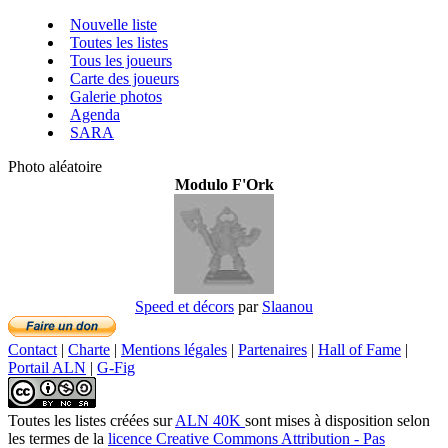
Nouvelle liste
Toutes les listes
Tous les joueurs
Carte des joueurs
Galerie photos
Agenda
SARA
Photo aléatoire
Modulo F'Ork
Speed et décors
par
Slaanou
Contact
|
Charte
|
Mentions légales
|
Partenaires
|
Hall of Fame
|
Portail ALN
|
G-Fig
Toutes les listes créées
sur
ALN 40K
sont mises à disposition selon
les termes de la
licence Creative Commons Attribution - Pas