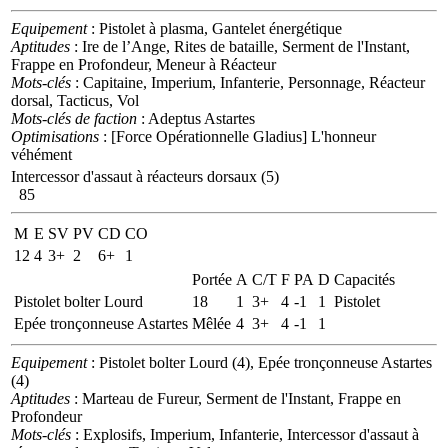
Equipement
: Pistolet à plasma, Gantelet énergétique
Aptitudes
: Ire de l’Ange, Rites de bataille, Serment de l'Instant,
Frappe en Profondeur, Meneur à Réacteur
Mots-clés
: Capitaine, Imperium, Infanterie, Personnage, Réacteur
dorsal, Tacticus, Vol
Mots-clés de faction
: Adeptus Astartes
Optimisations
: [Force Opérationnelle Gladius] L'honneur
véhément
Intercessor d'assaut à réacteurs dorsaux (5)
85
M
E
SV
PV
CD
CO
12
4
3+
2
6+
1
Portée
A
C/T
F
PA
D
Capacités
Pistolet bolter Lourd
18
1
3+
4
-1
1
Pistolet
Epée tronçonneuse Astartes
Mêlée
4
3+
4
-1
1
Equipement
: Pistolet bolter Lourd (4), Epée tronçonneuse Astartes
(4)
Aptitudes
: Marteau de Fureur, Serment de l'Instant, Frappe en
Profondeur
Mots-clés
: Explosifs, Imperium, Infanterie, Intercessor d'assaut à