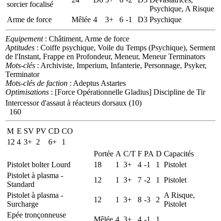
sorcier focalisé
Psychique, A Risque
Arme de force
Mêlée
4
3+
6
-1
D3
Psychique
Equipement
: Châtiment, Arme de force
Aptitudes
: Coiffe psychique, Voile du Temps (Psychique), Serment
de l'Instant, Frappe en Profondeur, Meneur, Meneur Terminators
Mots-clés
: Archiviste, Imperium, Infanterie, Personnage, Psyker,
Terminator
Mots-clés de faction
: Adeptus Astartes
Optimisations
: [Force Opérationnelle Gladius] Discipline de Tir
Intercessor d'assaut à réacteurs dorsaux (10)
160
M
E
SV
PV
CD
CO
12
4
3+
2
6+
1
Portée
A
C/T
F
PA
D
Capacités
Pistolet bolter Lourd
18
1
3+
4
-1
1
Pistolet
Pistolet à plasma -
12
1
3+
7
-2
1
Pistolet
Standard
Pistolet à plasma -
A Risque,
12
1
3+
8
-3
2
Surcharge
Pistolet
Epée tronçonneuse
Mêlée
4
3+
4
-1
1