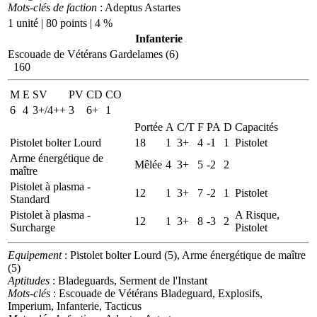
Mots-clés de faction
: Adeptus Astartes
1 unité | 80 points | 4 %
Infanterie
Escouade de Vétérans Gardelames (6)
160
M
E
SV
PV
CD
CO
6
4
3+/4++
3
6+
1
Portée
A
C/T
F
PA
D
Capacités
Pistolet bolter Lourd
18
1
3+
4
-1
1
Pistolet
Arme énergétique de
Mêlée
4
3+
5
-2
2
maître
Pistolet à plasma -
12
1
3+
7
-2
1
Pistolet
Standard
Pistolet à plasma -
A Risque,
12
1
3+
8
-3
2
Surcharge
Pistolet
Equipement
: Pistolet bolter Lourd (5), Arme énergétique de maître
(5)
Aptitudes
: Bladeguards, Serment de l'Instant
Mots-clés
: Escouade de Vétérans Bladeguard, Explosifs,
Imperium, Infanterie, Tacticus