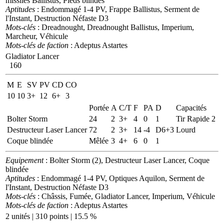
missiles Ballistus, Pieds blindés
Aptitudes
: Endommagé 1-4 PV, Frappe Ballistus, Serment de
l'Instant, Destruction Néfaste D3
Mots-clés
: Dreadnought, Dreadnought Ballistus, Imperium,
Marcheur, Véhicule
Mots-clés de faction
: Adeptus Astartes
Gladiator Lancer
160
M
E
SV
PV
CD
CO
10
10
3+
12
6+
3
Portée
A
C/T
F
PA
D
Capacités
Bolter Storm
24
2
3+
4
0
1
Tir Rapide 2
Destructeur Laser Lancer
72
2
3+
14
-4
D6+3
Lourd
Coque blindée
Mêlée
3
4+
6
0
1
Equipement
: Bolter Storm (2), Destructeur Laser Lancer, Coque
blindée
Aptitudes
: Endommagé 1-4 PV, Optiques Aquilon, Serment de
l'Instant, Destruction Néfaste D3
Mots-clés
: Châssis, Fumée, Gladiator Lancer, Imperium, Véhicule
Mots-clés de faction
: Adeptus Astartes
2 unités | 310 points | 15.5 %