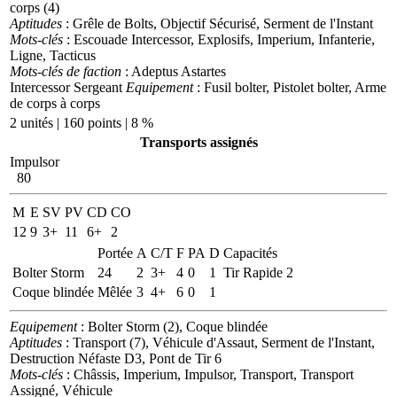
corps (4)
Aptitudes
: Grêle de Bolts, Objectif Sécurisé, Serment de l'Instant
Mots-clés
: Escouade Intercessor, Explosifs, Imperium, Infanterie,
Ligne, Tacticus
Mots-clés de faction
: Adeptus Astartes
Intercessor Sergeant
Equipement
: Fusil bolter, Pistolet bolter, Arme
de corps à corps
2 unités | 160 points | 8 %
Transports assignés
Impulsor
80
M
E
SV
PV
CD
CO
12
9
3+
11
6+
2
Portée
A
C/T
F
PA
D
Capacités
Bolter Storm
24
2
3+
4
0
1
Tir Rapide 2
Coque blindée
Mêlée
3
4+
6
0
1
Equipement
: Bolter Storm (2), Coque blindée
Aptitudes
: Transport (7), Véhicule d'Assaut, Serment de l'Instant,
Destruction Néfaste D3, Pont de Tir 6
Mots-clés
: Châssis, Imperium, Impulsor, Transport, Transport
Assigné, Véhicule