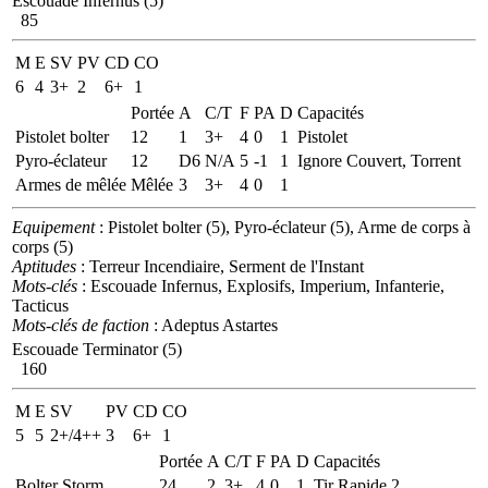
Escouade Infernus (5)
85
M
E
SV
PV
CD
CO
6
4
3+
2
6+
1
Portée
A
C/T
F
PA
D
Capacités
Pistolet bolter
12
1
3+
4
0
1
Pistolet
Pyro-éclateur
12
D6
N/A
5
-1
1
Ignore Couvert, Torrent
Armes de mêlée
Mêlée
3
3+
4
0
1
Equipement
: Pistolet bolter (5), Pyro-éclateur (5), Arme de corps à
corps (5)
Aptitudes
: Terreur Incendiaire, Serment de l'Instant
Mots-clés
: Escouade Infernus, Explosifs, Imperium, Infanterie,
Tacticus
Mots-clés de faction
: Adeptus Astartes
Escouade Terminator (5)
160
M
E
SV
PV
CD
CO
5
5
2+/4++
3
6+
1
Portée
A
C/T
F
PA
D
Capacités
Bolter Storm
24
2
3+
4
0
1
Tir Rapide 2