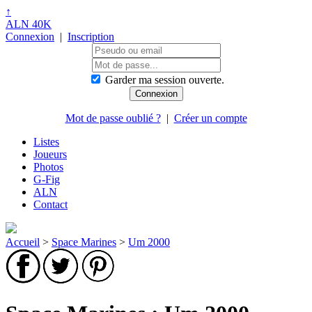
↑
ALN 40K
Connexion
|
Inscription
Garder ma session ouverte.
Mot de passe oublié ?
|
Créer un compte
Listes
Joueurs
Photos
G-Fig
ALN
Contact
Accueil
>
Space Marines
>
Um 2000