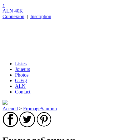
↑
ALN 40K
Connexion
|
Inscription
Listes
Joueurs
Photos
G-Fig
ALN
Contact
Accueil
>
FromageSaumon