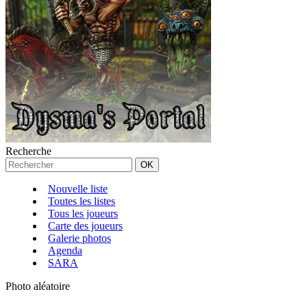
Recherche
Nouvelle liste
Toutes les listes
Tous les joueurs
Carte des joueurs
Galerie photos
Agenda
SARA
Photo aléatoire