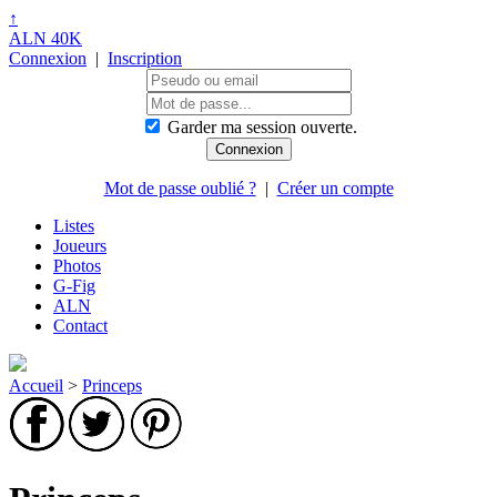
↑
ALN 40K
Connexion
|
Inscription
Garder ma session ouverte.
Mot de passe oublié ?
|
Créer un compte
Listes
Joueurs
Photos
G-Fig
ALN
Contact
Accueil
>
Princeps