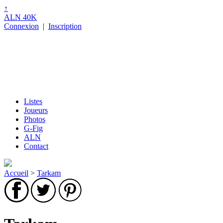
↑
ALN 40K
Connexion
|
Inscription
Listes
Joueurs
Photos
G-Fig
ALN
Contact
Accueil
>
Tarkam