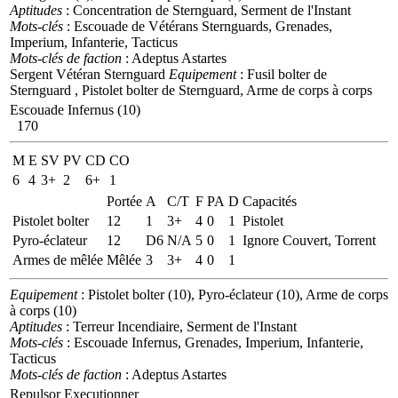
Aptitudes
: Concentration de Sternguard, Serment de l'Instant
Mots-clés
: Escouade de Vétérans Sternguards, Grenades,
Imperium, Infanterie, Tacticus
Mots-clés de faction
: Adeptus Astartes
Sergent Vétéran Sternguard
Equipement
: Fusil bolter de
Sternguard , Pistolet bolter de Sternguard, Arme de corps à corps
Escouade Infernus (10)
170
M
E
SV
PV
CD
CO
6
4
3+
2
6+
1
Portée
A
C/T
F
PA
D
Capacités
Pistolet bolter
12
1
3+
4
0
1
Pistolet
Pyro-éclateur
12
D6
N/A
5
0
1
Ignore Couvert, Torrent
Armes de mêlée
Mêlée
3
3+
4
0
1
Equipement
: Pistolet bolter (10), Pyro-éclateur (10), Arme de corps
à corps (10)
Aptitudes
: Terreur Incendiaire, Serment de l'Instant
Mots-clés
: Escouade Infernus, Grenades, Imperium, Infanterie,
Tacticus
Mots-clés de faction
: Adeptus Astartes
Repulsor Executionner