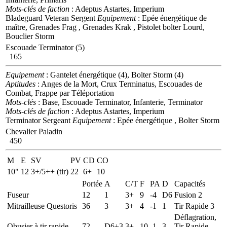
Mots-clés de faction
: Adeptus Astartes, Imperium
Bladeguard Veteran Sergent
Equipement
: Epée énergétique de
maître, Grenades Frag , Grenades Krak , Pistolet bolter Lourd,
Bouclier Storm
Escouade Terminator (5)
165
Equipement
: Gantelet énergétique (4), Bolter Storm (4)
Aptitudes
: Anges de la Mort, Crux Terminatus, Escouades de
Combat, Frappe par Téléportation
Mots-clés
: Base, Escouade Terminator, Infanterie, Terminator
Mots-clés de faction
: Adeptus Astartes, Imperium
Terminator Sergeant
Equipement
: Epée énergétique , Bolter Storm
Chevalier Paladin
450
M
E
SV
PV
CD
CO
10"
12
3+/5++ (tir)
22
6+
10
Portée
A
C/T
F
PA
D
Capacités
Fuseur
12
1
3+
9
-4
D6
Fusion 2
Mitrailleuse Questoris
36
3
3+
4
-1
1
Tir Rapide 3
Déflagration,
Obusier à tir rapide
72
D6+3
3+
10
-1
3
Tir Rapide