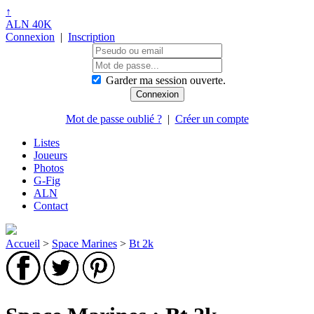
↑
ALN 40K
Connexion
|
Inscription
Garder ma session ouverte.
Mot de passe oublié ?
|
Créer un compte
Listes
Joueurs
Photos
G-Fig
ALN
Contact
Accueil
>
Space Marines
>
Bt 2k