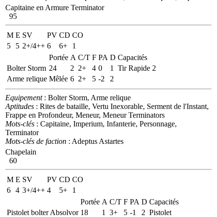
Capitaine en Armure Terminator
95
M
E
SV
PV
CD
CO
5
5
2+/4++
6
6+
1
Portée
A
C/T
F
PA
D
Capacités
Bolter Storm
24
2
2+
4
0
1
Tir Rapide 2
Arme relique
Mêlée
6
2+
5
-2
2
Equipement
: Bolter Storm, Arme relique
Aptitudes
: Rites de bataille, Vertu Inexorable, Serment de l'Instant,
Frappe en Profondeur, Meneur, Meneur Terminators
Mots-clés
: Capitaine, Imperium, Infanterie, Personnage,
Terminator
Mots-clés de faction
: Adeptus Astartes
Chapelain
60
M
E
SV
PV
CD
CO
6
4
3+/4++
4
5+
1
Portée
A
C/T
F
PA
D
Capacités
Pistolet bolter Absolvor
18
1
3+
5
-1
2
Pistolet