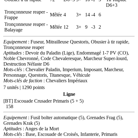
D6+3
Tronçonneuse reaper -
Mêlée
4
3+
14
-4
6
Frappe
Tronçonneuse reaper -
Mêlée
12
3+
9
-3
2
Balayage
Equipement
: Fuseur, Mitrailleuse Questoris, Obusier à tir rapide,
Tronçonneuse reaper
Aptitudes
: Devoir du Paladin (Lige), Endommagé 1-7 PV (CO),
Noble Chevronné, Code Chevaleresque, Marcheur Super-lourd,
Destruction Néfaste D6
Mots-clés
: Chevalier Paladin, Imperium, Imposant, Marcheur,
Personnage, Questoris, Titanesque, Véhicule
Mots-clés de faction
: Chevaliers Impériaux
7 unités | 1290 points
Ligne
[BT] Escouade Crusader Primaris (5 + 5)
158
Equipement
: Fusil bolter automatique (5), Grenades Frag (5),
Grenades Krak (5)
Aptitudes
: Anges de la Mort
Mots-clés
: Base, Escouade de Croisés, Infanterie, Primaris