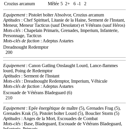
Crozius arcanum
Mêlée
5
2+
6
-1
2
Equipement
: Pistolet bolter Absolvor, Crozius arcanum
Aptitudes
: Chef Spirituel, Litanie de la Haine, Serment de l'Instant,
Meneur, Meneur Tacticus (sauf Desolator) et Vétérans (sauf Héros)
Mots-clés
: Chapelain Primaris, Grenades, Imperium, Infanterie,
Personnage, Tacticus
Mots-clés de faction
: Adeptus Astartes
Dreadnought Redemptor
200
Equipement
: Canon Gatling Onslaught Lourd, Lance-flammes
lourd, Poing de Redemptor
Aptitudes
: Serment de l'Instant
Mots-clés
: Dreadnought Redemptor, Imperium, Véhicule
Mots-clés de faction
: Adeptus Astartes
Escouade de Vétérans Bladeguard (6)
210
Equipement
: Epée énergétique de maître (5), Grenades Frag (5),
Grenades Krak (5), Pistolet bolter Lourd (5), Bouclier Storm (5)
Aptitudes
: Anges de la Mort, Escouades de Combat
Mots-clés
: Base, Bladeguard, Escouade de Vétérans Bladeguard,
Infanterie, Primaris