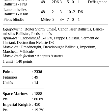
48
2D6
3+
5
0
1
Déflagration
Ballistus - Frag
Lance-missiles
48
2
3+
10
-2
D6
Ballistus - Krak
Pieds blindés
Mêlée
5
3+
7
0
1
Equipement
: Bolter Storm jumelé, Canon laser Ballistus, Lance-
missiles Ballistus, Pieds blindés
Aptitudes
: Endommagé 1-4 PV, Frappe Ballistus, Serment de
l'Instant, Destruction Néfaste D3
Mots-clés
: Dreadnought, Dreadnought Ballistus, Imperium,
Marcheur, Véhicule
Mots-clés de faction
: Adeptus Astartes
1 unité | 140 points
Points
:
2338
Figurines
:
49
Unités
:
14
Space Marines
:
1888
Pts
:
80.8%
Imperial Knights
:
450
Pts
:
19.2%