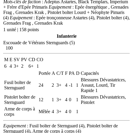
Mots-clés de faction
: Adeptus Astartes, Black Templars, Imperium
+ Frère d'Epée Primaris
Equipement
: Epée énergétique , Grenades
Frag , Grenades Krak , Pistolet bolter Lourd
+ Néophyte Pimaris
(4)
Equipement
: Epée tronçonneuse Astartes (4), Pistolet bolter (4),
Grenades Frag , Grenades Krak
1 unité | 158 points
Infanterie
Escouade de Vétérans Sternguards (5)
100
M
E
SV
PV
CD
CO
6
4
3+
2
6+
1
Portée
A
C/T
F
PA
D
Capacités
Blessures Dévastatrices,
Fusil bolter de
24
2
3+
4
-1
1
Assaut, Lourd, Tir
Sternguard
Rapide 1
Pistolet bolter de
Blessures Dévastatrices,
12
1
3+
4
0
1
Sternguard
Pistolet
Arme de corps à
Mêlée
4
3+
4
0
1
corps
Equipement
: Fusil bolter de Sternguard (4), Pistolet bolter de
Sternguard (4), Arme de corps à corps (4)