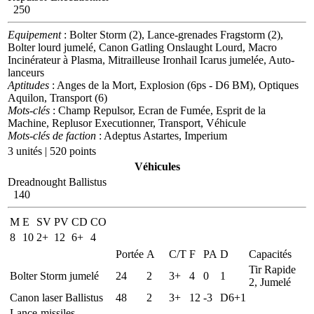
250
Equipement
: Bolter Storm (2), Lance-grenades Fragstorm (2),
Bolter lourd jumelé, Canon Gatling Onslaught Lourd, Macro
Incinérateur à Plasma, Mitrailleuse Ironhail Icarus jumelée, Auto-
lanceurs
Aptitudes
: Anges de la Mort, Explosion (6ps - D6 BM), Optiques
Aquilon, Transport (6)
Mots-clés
: Champ Repulsor, Ecran de Fumée, Esprit de la
Machine, Replusor Executionner, Transport, Véhicule
Mots-clés de faction
: Adeptus Astartes, Imperium
3 unités | 520 points
Véhicules
Dreadnought Ballistus
140
M
E
SV
PV
CD
CO
8
10
2+
12
6+
4
Portée
A
C/T
F
PA
D
Capacités
Tir Rapide
Bolter Storm jumelé
24
2
3+
4
0
1
2, Jumelé
Canon laser Ballistus
48
2
3+
12
-3
D6+1
Lance-missiles