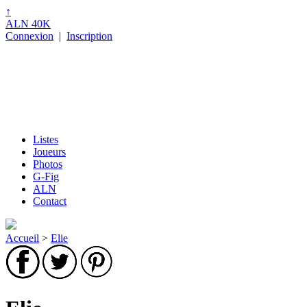
↑
ALN 40K
Connexion
|
Inscription
Listes
Joueurs
Photos
G-Fig
ALN
Contact
Accueil
>
Elie