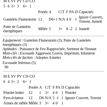
M
E
SV
PV
CD
CO
5
6
3+
3
6+
1
Portée
A
C/T
F
PA
D
Capacités
Ignore Couvert,
Gantelets Flamestorm
12
D6+1
N/A
4
0
1
Torrent, Jumelé
Paire de Gantelets
Mêlée
3
3+
8
-2
2
Jumelé
énergétiques
Equipement
: Gantelets Flamestorm (3), Paire de Gantelets
énergétiques (3)
Aptitudes
: Puissance de Feu Rapprochée, Serment de l'Instant
Mots-clés
: Escouade Aggressor, Gravis, Imperium, Infanterie
Mots-clés de faction
: Adeptus Astartes
Escouade Infernus (5)
90
M
E
SV
PV
CD
CO
6
4
3+
2
6+
1
Portée
A
C/T
F
PA
D
Capacités
Pistolet bolter
12
1
3+
4
0
1
Pistolet
Pyro-éclateur
12
D6
N/A
5
-1
1
Ignore Couvert, Torrent
Armes de mêlée
Mêlée
3
3+
4
0
1