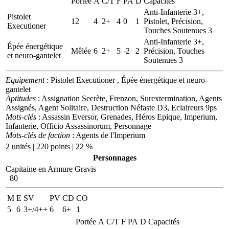
Portée
A
C/T
F
PA
D
Capacités
Anti-Infanterie 3+,
Pistolet
12
4
2+
4
0
1
Pistolet, Précision,
Executioner
Touches Soutenues 3
Anti-Infanterie 3+,
Épée énergétique
Mêlée
6
2+
5
-2
2
Précision, Touches
et neuro-gantelet
Soutenues 3
Equipement
: Pistolet Executioner , Épée énergétique et neuro-
gantelet
Aptitudes
: Assignation Secrète, Frenzon, Surextermination, Agents
Assignés, Agent Solitaire, Destruction Néfaste D3, Eclaireurs 9ps
Mots-clés
: Assassin Eversor, Grenades, Héros Epique, Imperium,
Infanterie, Officio Assassinorum, Personnage
Mots-clés de faction
: Agents de l'Imperium
2 unités | 220 points | 22 %
Personnages
Capitaine en Armure Gravis
80
M
E
SV
PV
CD
CO
5
6
3+/4++
6
6+
1
Portée
A
C/T
F
PA
D
Capacités