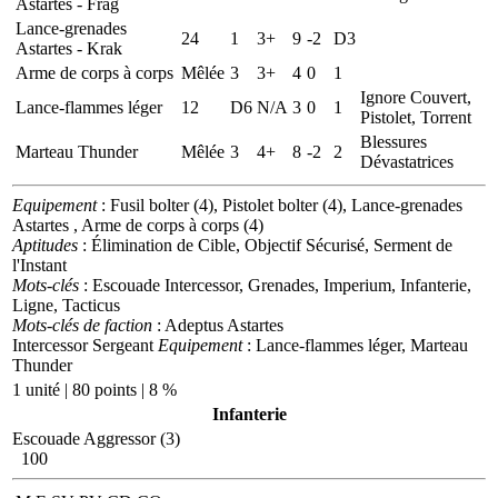
Astartes - Frag
Lance-grenades
24
1
3+
9
-2
D3
Astartes - Krak
Arme de corps à corps
Mêlée
3
3+
4
0
1
Ignore Couvert,
Lance-flammes léger
12
D6
N/A
3
0
1
Pistolet, Torrent
Blessures
Marteau Thunder
Mêlée
3
4+
8
-2
2
Dévastatrices
Equipement
: Fusil bolter (4), Pistolet bolter (4), Lance-grenades
Astartes , Arme de corps à corps (4)
Aptitudes
: Élimination de Cible, Objectif Sécurisé, Serment de
l'Instant
Mots-clés
: Escouade Intercessor, Grenades, Imperium, Infanterie,
Ligne, Tacticus
Mots-clés de faction
: Adeptus Astartes
Intercessor Sergeant
Equipement
: Lance-flammes léger, Marteau
Thunder
1 unité | 80 points | 8 %
Infanterie
Escouade Aggressor (3)
100