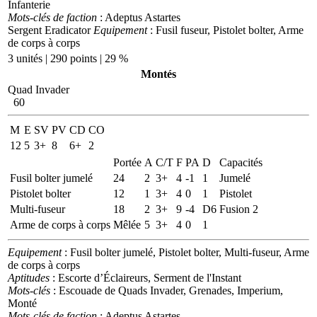
Infanterie
Mots-clés de faction
: Adeptus Astartes
Sergent Eradicator
Equipement
: Fusil fuseur, Pistolet bolter, Arme
de corps à corps
3 unités | 290 points | 29 %
Montés
Quad Invader
60
M
E
SV
PV
CD
CO
12
5
3+
8
6+
2
Portée
A
C/T
F
PA
D
Capacités
Fusil bolter jumelé
24
2
3+
4
-1
1
Jumelé
Pistolet bolter
12
1
3+
4
0
1
Pistolet
Multi-fuseur
18
2
3+
9
-4
D6
Fusion 2
Arme de corps à corps
Mêlée
5
3+
4
0
1
Equipement
: Fusil bolter jumelé, Pistolet bolter, Multi-fuseur, Arme
de corps à corps
Aptitudes
: Escorte d’Éclaireurs, Serment de l'Instant
Mots-clés
: Escouade de Quads Invader, Grenades, Imperium,
Monté
Mots-clés de faction
: Adeptus Astartes