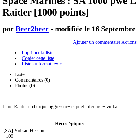
Space Marines : SA 1000 pwe L
Raider [1000 points]
par
Beer2beer
- modifiée le 16 Septembre
Ajouter un commentaire
Actions
Imprimer la liste
Copier cette liste
Liste au format texte
Liste
Commentaires (
0
)
Photos (0)
Land Raider embarque aggressor+ capi et infernus + vulkan
Héros épiques
[SA] Vulkan He'stan
100