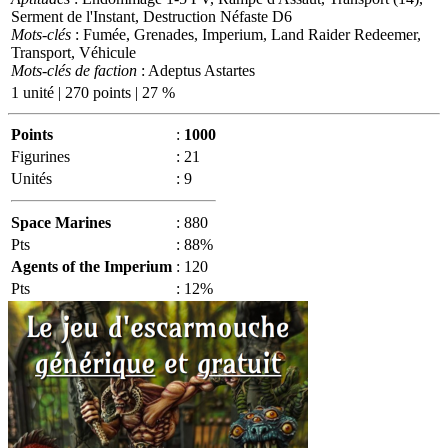
Serment de l'Instant, Destruction Néfaste D6
Mots-clés
: Fumée, Grenades, Imperium, Land Raider Redeemer,
Transport, Véhicule
Mots-clés de faction
: Adeptus Astartes
1 unité | 270 points | 27 %
Points
:
1000
Figurines
:
21
Unités
:
9
Space Marines
:
880
Pts
:
88%
Agents of the Imperium
:
120
Pts
:
12%