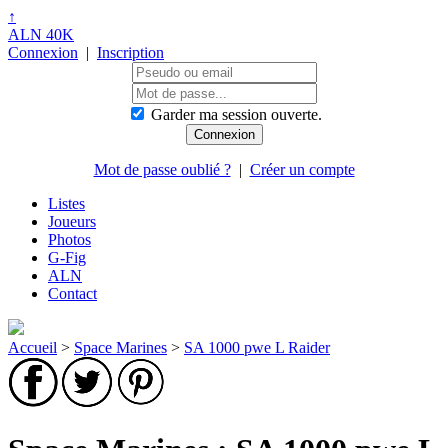
↑
ALN 40K
Connexion
|
Inscription
Garder ma session ouverte.
Mot de passe oublié ?
|
Créer un compte
Listes
Joueurs
Photos
G-Fig
ALN
Contact
Accueil
>
Space Marines
>
SA 1000 pwe L Raider