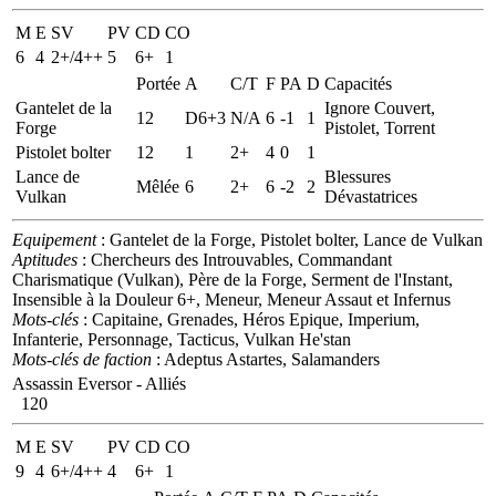
M
E
SV
PV
CD
CO
6
4
2+/4++
5
6+
1
Portée
A
C/T
F
PA
D
Capacités
Gantelet de la
Ignore Couvert,
12
D6+3
N/A
6
-1
1
Forge
Pistolet, Torrent
Pistolet bolter
12
1
2+
4
0
1
Lance de
Blessures
Mêlée
6
2+
6
-2
2
Vulkan
Dévastatrices
Equipement
: Gantelet de la Forge, Pistolet bolter, Lance de Vulkan
Aptitudes
: Chercheurs des Introuvables, Commandant
Charismatique (Vulkan), Père de la Forge, Serment de l'Instant,
Insensible à la Douleur 6+, Meneur, Meneur Assaut et Infernus
Mots-clés
: Capitaine, Grenades, Héros Epique, Imperium,
Infanterie, Personnage, Tacticus, Vulkan He'stan
Mots-clés de faction
: Adeptus Astartes, Salamanders
Assassin Eversor - Alliés
120
M
E
SV
PV
CD
CO
9
4
6+/4++
4
6+
1