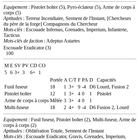
Equipement
: Pistolet bolter (5), Pyro-éclateur (5), Arme de corps à
corps (5)
Aptitudes
: Terreur Incendiaire, Serment de l'Instant, [Chercheurs
du père de la forge] Compagnons du Chercheur
Mots-clés
: Escouade Infernus, Grenades, Imperium, Infanterie,
Tacticus
Mots-clés de faction
: Adeptus Astartes
Escouade Eradicator (3)
100
M
E
SV
PV
CD
CO
5
6
3+
3
6+
1
Portée
A
C/T
F
PA
D
Capacités
Fusil fuseur
18
1
3+
9
-4
D6
Lourd, Fusion 2
Pistolet bolter
12
1
3+
4
0
1
Pistolet
Arme de corps à corps
Mêlée
3
3+
4
0
1
Multi-fuseur
18
2
4+
9
-4
D6
Fusion 2, Lourd
Equipement
: Fusil fuseur, Pistolet bolter (2), Multi-fuseur, Arme de
corps à corps (2)
Aptitudes
: Oblitération Totale, Serment de l'Instant
Mots-clés
: Escouade Eradicator, Gravis, Grenades, Imperium,