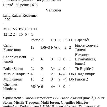
1 unité | 60 points | 6 %
Véhicules
Land Raider Redeemer
270
M
E
SV
PV
CD
CO
12
12
2+
16
6+
5
Portée
A
C/T
F
PA
D
Capacités
Canon
Ignore Couvert,
12
D6+3
N/A
6
-2
2
Flamestorm
Torrent
Blessures
Canon d'assaut
24
6
3+
6
0
1
Dévastatrices,
jumelé
Jumelé
Bolter Storm
24
2
3+
4
0
1
Tir Rapide 2
Missile Traqueur
48
1
2+
14
-3
D6
Usage unique
Multi-fuseur
18
2
3+
9
-4
D6
Fusion 2
Chenilles
Mêlée
6
4+
8
0
1
blindées
Equipement
: Canon Flamestorm (2), Canon d'assaut jumelé, Bolter
Storm, Missile Traqueur, Multi-fuseur, Chenilles blindées
Aptitudes
: Endommagé 1-5 PV, Rampe d'Assaut, Transport (14),