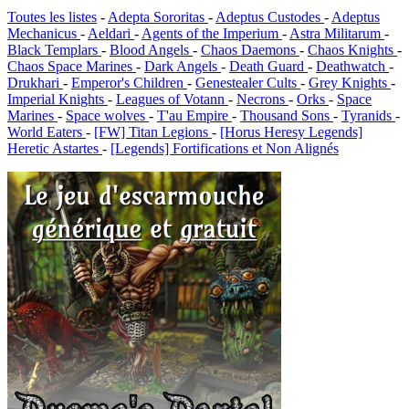
Toutes les listes
-
Adepta Sororitas
-
Adeptus Custodes
-
Adeptus
Mechanicus
-
Aeldari
-
Agents of the Imperium
-
Astra Militarum
-
Black Templars
-
Blood Angels
-
Chaos Daemons
-
Chaos Knights
-
Chaos Space Marines
-
Dark Angels
-
Death Guard
-
Deathwatch
-
Drukhari
-
Emperor's Children
-
Genestealer Cults
-
Grey Knights
-
Imperial Knights
-
Leagues of Votann
-
Necrons
-
Orks
-
Space
Marines
-
Space wolves
-
T'au Empire
-
Thousand Sons
-
Tyranids
-
World Eaters
-
[FW] Titan Legions
-
[Horus Heresy Legends]
Heretic Astartes
-
[Legends] Fortifications et Non Alignés