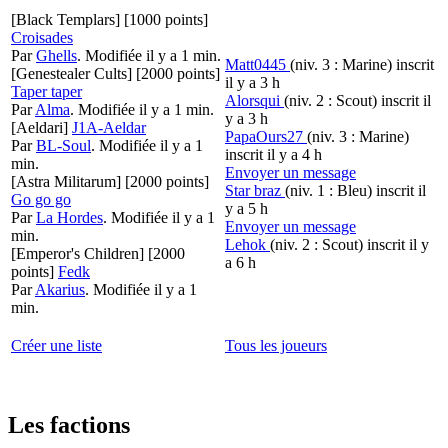
[Black Templars]
[1000 points]
Croisades
Par
Ghells
.
Modifiée il y a 1 min.
Matt0445
(niv. 3 : Marine)
inscrit
[Genestealer Cults]
[2000 points]
il y a 3 h
Taper taper
Alorsqui
(niv. 2 : Scout)
inscrit il
Par
Alma
.
Modifiée il y a 1 min.
y a 3 h
[Aeldari]
J1A-Aeldar
PapaOurs27
(niv. 3 : Marine)
Par
BL-Soul
.
Modifiée il y a 1
inscrit il y a 4 h
min.
Envoyer un message
[Astra Militarum]
[2000 points]
Star braz
(niv. 1 : Bleu)
inscrit il
Go go go
y a 5 h
Par
La Hordes
.
Modifiée il y a 1
Envoyer un message
min.
Lehok
(niv. 2 : Scout)
inscrit il y
[Emperor's Children]
[2000
a 6 h
points]
Fedk
Par
Akarius
.
Modifiée il y a 1
min.
Créer une liste
Tous les joueurs
Les factions