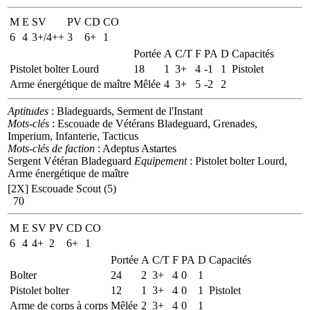
M
E
SV
PV
CD
CO
6
4
3+/4++
3
6+
1
Portée
A
C/T
F
PA
D
Capacités
Pistolet bolter Lourd
18
1
3+
4
-1
1
Pistolet
Arme énergétique de maître
Mêlée
4
3+
5
-2
2
Aptitudes
: Bladeguards, Serment de l'Instant
Mots-clés
: Escouade de Vétérans Bladeguard, Grenades,
Imperium, Infanterie, Tacticus
Mots-clés de faction
: Adeptus Astartes
Sergent Vétéran Bladeguard
Equipement
: Pistolet bolter Lourd,
Arme énergétique de maître
[2X]
Escouade Scout (5)
70
M
E
SV
PV
CD
CO
6
4
4+
2
6+
1
Portée
A
C/T
F
PA
D
Capacités
Bolter
24
2
3+
4
0
1
Pistolet bolter
12
1
3+
4
0
1
Pistolet
Arme de corps à corps
Mêlée
2
3+
4
0
1