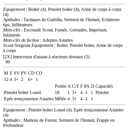
Equipement
: Bolter (4), Pistolet bolter (4), Arme de corps à corps
(4)
Aptitudes
: Tactiques de Guérilla, Serment de l'Instant, Eclaireurs
6ps, Infiltrateurs
Mots-clés
: Escouade Scout, Fumée, Grenades, Imperium,
Infanterie
Mots-clés de faction
: Adeptus Astartes
Scout Sergeant
Equipement
: Bolter, Pistolet bolter, Arme de corps
à corps
[2X]
Intercessor d'assaut à réacteurs dorsaux (5)
90
M
E
SV
PV
CD
CO
12
4
3+
2
6+
1
Portée
A
C/T
F
PA
D
Capacités
Pistolet bolter Lourd
18
1
3+
4
-1
1
Pistolet
Epée tronçonneuse Astartes
Mêlée
4
3+
4
-1
1
Equipement
: Pistolet bolter Lourd (4), Epée tronçonneuse Astartes
(4)
Aptitudes
: Marteau de Fureur, Serment de l'Instant, Frappe en
Profondeur