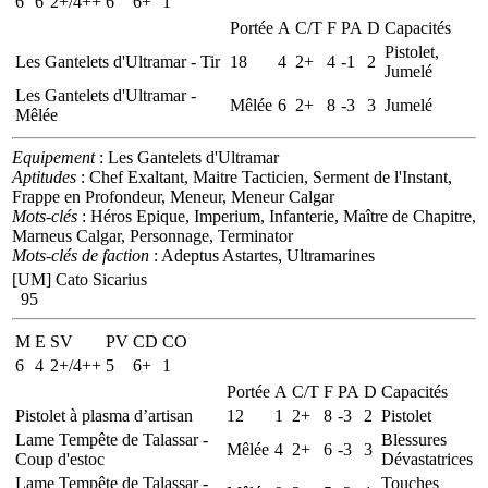
6
6
2+/4++
6
6+
1
Portée
A
C/T
F
PA
D
Capacités
Pistolet,
Les Gantelets d'Ultramar - Tir
18
4
2+
4
-1
2
Jumelé
Les Gantelets d'Ultramar -
Mêlée
6
2+
8
-3
3
Jumelé
Mêlée
Equipement
: Les Gantelets d'Ultramar
Aptitudes
: Chef Exaltant, Maitre Tacticien, Serment de l'Instant,
Frappe en Profondeur, Meneur, Meneur Calgar
Mots-clés
: Héros Epique, Imperium, Infanterie, Maître de Chapitre,
Marneus Calgar, Personnage, Terminator
Mots-clés de faction
: Adeptus Astartes, Ultramarines
[UM] Cato Sicarius
95
M
E
SV
PV
CD
CO
6
4
2+/4++
5
6+
1
Portée
A
C/T
F
PA
D
Capacités
Pistolet à plasma d’artisan
12
1
2+
8
-3
2
Pistolet
Lame Tempête de Talassar -
Blessures
Mêlée
4
2+
6
-3
3
Coup d'estoc
Dévastatrices
Lame Tempête de Talassar -
Touches