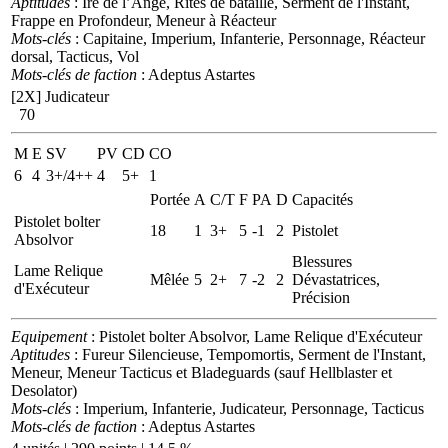
Aptitudes
: Ire de l’Ange, Rites de bataille, Serment de l'Instant,
Frappe en Profondeur, Meneur à Réacteur
Mots-clés
: Capitaine, Imperium, Infanterie, Personnage, Réacteur
dorsal, Tacticus, Vol
Mots-clés de faction
: Adeptus Astartes
[2X]
Judicateur
70
M
E
SV
PV
CD
CO
6
4
3+/4++
4
5+
1
Portée
A
C/T
F
PA
D
Capacités
Pistolet bolter
18
1
3+
5
-1
2
Pistolet
Absolvor
Blessures
Lame Relique
Mêlée
5
2+
7
-2
2
Dévastatrices,
d'Exécuteur
Précision
Equipement
: Pistolet bolter Absolvor, Lame Relique d'Exécuteur
Aptitudes
: Fureur Silencieuse, Tempomortis, Serment de l'Instant,
Meneur, Meneur Tacticus et Bladeguards (sauf Hellblaster et
Desolator)
Mots-clés
: Imperium, Infanterie, Judicateur, Personnage, Tacticus
Mots-clés de faction
: Adeptus Astartes