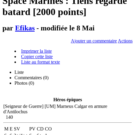
Space Marines : Tiens regarde
batard [2000 points]
par
Efikas
- modifiée le 8 Mai
Ajouter un commentaire
Actions
Imprimer la liste
Copier cette liste
Liste au format texte
Liste
Commentaires (
0
)
Photos (0)
Héros épiques
[Seigneur de Guerre]
[UM] Marneus Calgar en armure
d'Antilochus
140
M
E
SV
PV
CD
CO