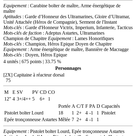
Equipement
: Carabine bolter de maître, Arme énergétique de
maître
Aptitudes
: Garde d’Honneur des Ultramarines, Gloire d’Ultramar,
Unité Attachée (Héros de Compagnie), Serment de l'Instant
Mots-clés
: Garde d'Honneur Victrix, Imperium, Infanterie, Tacticus
Mots-clés de faction
: Adeptus Astartes, Ultramarines
Champion de Chapitre
Equipement
: Lames Honorifiques
Mots-clés
: Champion, Héros Epique
Doyen de Chapitre
Equipement
: Arme énergétique de maître, Bannière de Macragge
Mots-clés
: Doyen, Héros Epique
4 unités | 675 points | 33.75 %
Personnages
[2X]
Capitaine à réacteur dorsal
75
M
E
SV
PV
CD
CO
12"
4
3+/4++
5
6+
1
Portée
A
C/T
F
PA
D
Capacités
Pistolet bolter Lourd
18
1
2+
4
-1
1
Pistolet
Epée tronçonneuse Astartes
Mêlée
7
2+
4
-1
1
Equipement
: Pistolet bolter Lourd, Epée tronçonneuse Astartes