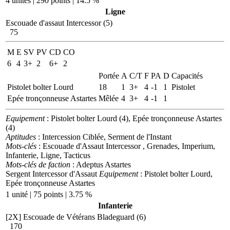
4 unités | 290 points | 14.5 %
Ligne
Escouade d'assaut Intercessor (5)
75
M
E
SV
PV
CD
CO
6
4
3+
2
6+
2
Portée
A
C/T
F
PA
D
Capacités
Pistolet bolter Lourd
18
1
3+
4
-1
1
Pistolet
Epée tronçonneuse Astartes
Mêlée
4
3+
4
-1
1
Equipement
: Pistolet bolter Lourd (4), Epée tronçonneuse Astartes
(4)
Aptitudes
: Intercession Ciblée, Serment de l'Instant
Mots-clés
: Escouade d'Assaut Intercessor , Grenades, Imperium,
Infanterie, Ligne, Tacticus
Mots-clés de faction
: Adeptus Astartes
Sergent Intercessor d'Assaut
Equipement
: Pistolet bolter Lourd,
Epée tronçonneuse Astartes
1 unité | 75 points | 3.75 %
Infanterie
[2X]
Escouade de Vétérans Bladeguard (6)
170