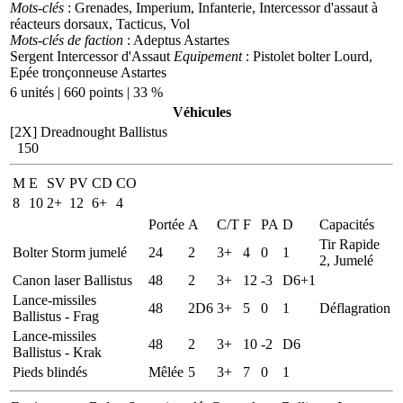
Mots-clés
: Grenades, Imperium, Infanterie, Intercessor d'assaut à
réacteurs dorsaux, Tacticus, Vol
Mots-clés de faction
: Adeptus Astartes
Sergent Intercessor d'Assaut
Equipement
: Pistolet bolter Lourd,
Epée tronçonneuse Astartes
6 unités | 660 points | 33 %
Véhicules
[2X]
Dreadnought Ballistus
150
M
E
SV
PV
CD
CO
8
10
2+
12
6+
4
Portée
A
C/T
F
PA
D
Capacités
Tir Rapide
Bolter Storm jumelé
24
2
3+
4
0
1
2, Jumelé
Canon laser Ballistus
48
2
3+
12
-3
D6+1
Lance-missiles
48
2D6
3+
5
0
1
Déflagration
Ballistus - Frag
Lance-missiles
48
2
3+
10
-2
D6
Ballistus - Krak
Pieds blindés
Mêlée
5
3+
7
0
1