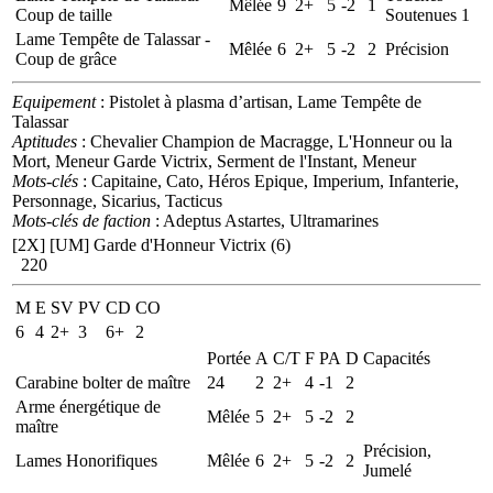
Mêlée
9
2+
5
-2
1
Coup de taille
Soutenues 1
Lame Tempête de Talassar -
Mêlée
6
2+
5
-2
2
Précision
Coup de grâce
Equipement
: Pistolet à plasma d’artisan, Lame Tempête de
Talassar
Aptitudes
: Chevalier Champion de Macragge, L'Honneur ou la
Mort, Meneur Garde Victrix, Serment de l'Instant, Meneur
Mots-clés
: Capitaine, Cato, Héros Epique, Imperium, Infanterie,
Personnage, Sicarius, Tacticus
Mots-clés de faction
: Adeptus Astartes, Ultramarines
[2X]
[UM] Garde d'Honneur Victrix (6)
220
M
E
SV
PV
CD
CO
6
4
2+
3
6+
2
Portée
A
C/T
F
PA
D
Capacités
Carabine bolter de maître
24
2
2+
4
-1
2
Arme énergétique de
Mêlée
5
2+
5
-2
2
maître
Précision,
Lames Honorifiques
Mêlée
6
2+
5
-2
2
Jumelé