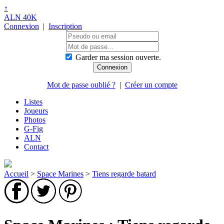
↑
ALN 40K
Connexion
|
Inscription
Garder ma session ouverte.
Mot de passe oublié ?
|
Créer un compte
Listes
Joueurs
Photos
G-Fig
ALN
Contact
Accueil
>
Space Marines
>
Tiens regarde batard