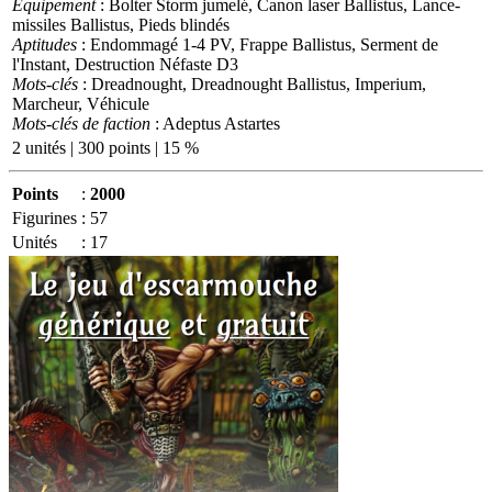
Equipement
: Bolter Storm jumelé, Canon laser Ballistus, Lance-
missiles Ballistus, Pieds blindés
Aptitudes
: Endommagé 1-4 PV, Frappe Ballistus, Serment de
l'Instant, Destruction Néfaste D3
Mots-clés
: Dreadnought, Dreadnought Ballistus, Imperium,
Marcheur, Véhicule
Mots-clés de faction
: Adeptus Astartes
2 unités | 300 points | 15 %
Points
:
2000
Figurines
:
57
Unités
:
17