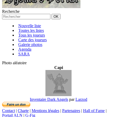
Recherche
Nouvelle liste
Toutes les listes
Tous les joueurs
Carte des joueurs
Galerie photos
Agenda
SARA
Photo aléatoire
Capi
Inventaire Dark Angels
par
Larzod
Contact
|
Charte
|
Mentions légales
|
Partenaires
|
Hall of Fame
|
Portail ALN
|
G-Fig