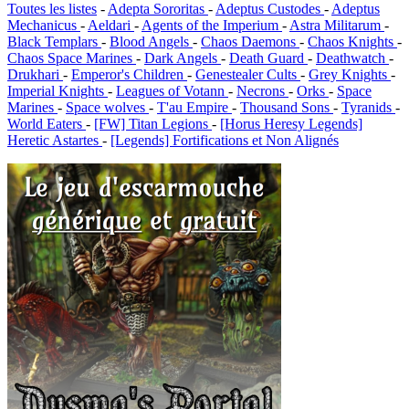
Toutes les listes
-
Adepta Sororitas
-
Adeptus Custodes
-
Adeptus
Mechanicus
-
Aeldari
-
Agents of the Imperium
-
Astra Militarum
-
Black Templars
-
Blood Angels
-
Chaos Daemons
-
Chaos Knights
-
Chaos Space Marines
-
Dark Angels
-
Death Guard
-
Deathwatch
-
Drukhari
-
Emperor's Children
-
Genestealer Cults
-
Grey Knights
-
Imperial Knights
-
Leagues of Votann
-
Necrons
-
Orks
-
Space
Marines
-
Space wolves
-
T'au Empire
-
Thousand Sons
-
Tyranids
-
World Eaters
-
[FW] Titan Legions
-
[Horus Heresy Legends]
Heretic Astartes
-
[Legends] Fortifications et Non Alignés