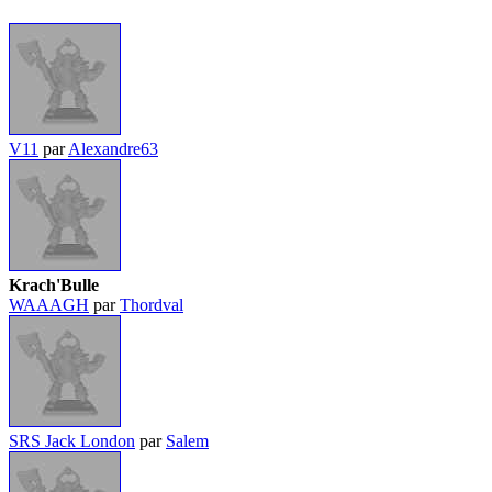
V11
par
Alexandre63
Krach'Bulle
WAAAGH
par
Thordval
SRS Jack London
par
Salem