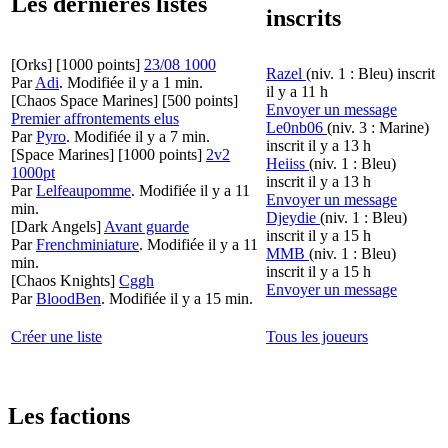
Les dernières listes
inscrits
[Orks]
[1000 points]
23/08 1000
Razel
(niv. 1 : Bleu)
inscrit
Par
Adi
.
Modifiée il y a 1 min.
il y a 11 h
[Chaos Space Marines]
[500 points]
Envoyer un message
Premier affrontements elus
Le0nb06
(niv. 3 : Marine)
Par
Pyro
.
Modifiée il y a 7 min.
inscrit il y a 13 h
[Space Marines]
[1000 points]
2v2
Heiiss
(niv. 1 : Bleu)
1000pt
inscrit il y a 13 h
Par
Lelfeaupomme
.
Modifiée il y a 11
Envoyer un message
min.
Djeydie
(niv. 1 : Bleu)
[Dark Angels]
Avant guarde
inscrit il y a 15 h
Par
Frenchminiature
.
Modifiée il y a 11
MMB
(niv. 1 : Bleu)
min.
inscrit il y a 15 h
[Chaos Knights]
Cggh
Envoyer un message
Par
BloodBen
.
Modifiée il y a 15 min.
Créer une liste
Tous les joueurs
Les factions