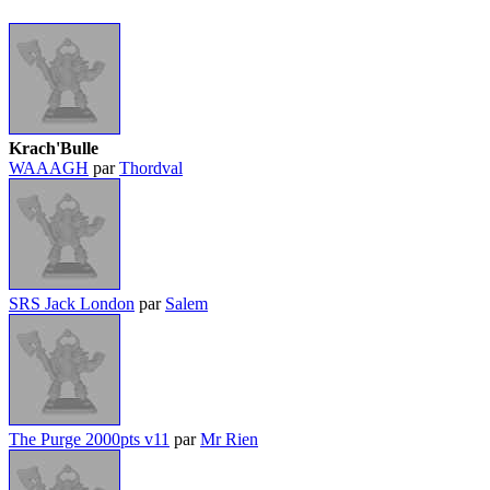
Krach'Bulle
WAAAGH
par
Thordval
SRS Jack London
par
Salem
The Purge 2000pts v11
par
Mr Rien