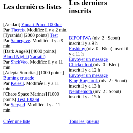
Les derniers
Les dernières listes
inscrits
[Aeldari]
Ynnari Prime 1000pts
Par
Thercis
.
Modifiée il y a 2 min.
[Tyranids]
[2000 points]
Test
BIPOPIWA
(niv. 2 : Scout)
Par
Samegave
.
Modifiée il y a 9
inscrit il y a 9 h
min.
Fushimy
(niv. 0 : Bleu)
inscrit il
[Dark Angels]
[4000 points]
y a 11 h
Blood Night (Narratif)
Envoyer un message
Par
ShekVao
.
Modifiée il y a 11
Chickenfoot
(niv. 0 : Bleu)
min.
inscrit il y a 12 h
[Adepta Sororitas]
[1000 points]
Envoyer un message
Burning crusade
King Ragnarok
(niv. 2 : Scout)
Par
Kelesil
.
Modifiée il y a 11
inscrit il y a 13 h
min.
Nelphemoth
(niv. 2 : Scout)
[Chaos Space Marines]
[1000
inscrit il y a 15 h
points]
Test 1000pt
Par
Sergald
.
Modifiée il y a 11
min.
Créer une liste
Tous les joueurs