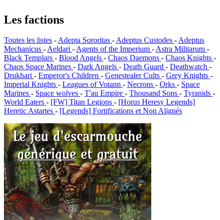
Les factions
Toutes les listes
-
Adepta Sororitas
-
Adeptus Custodes
-
Adeptus
Mechanicus
-
Aeldari
-
Agents of the Imperium
-
Astra Militarum
-
Black Templars
-
Blood Angels
-
Chaos Daemons
-
Chaos Knights
-
Chaos Space Marines
-
Dark Angels
-
Death Guard
-
Deathwatch
-
Drukhari
-
Emperor's Children
-
Genestealer Cults
-
Grey Knights
-
Imperial Knights
-
Leagues of Votann
-
Necrons
-
Orks
-
Space
Marines
-
Space wolves
-
T'au Empire
-
Thousand Sons
-
Tyranids
-
World Eaters
-
[FW] Titan Legions
-
[Horus Heresy Legends]
Heretic Astartes
-
[Legends] Fortifications et Non Alignés