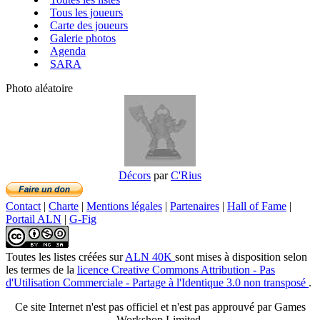
Tous les joueurs
Carte des joueurs
Galerie photos
Agenda
SARA
Photo aléatoire
Décors
par
C'Rius
Contact
|
Charte
|
Mentions légales
|
Partenaires
|
Hall of Fame
|
Portail ALN
|
G-Fig
Toutes les listes créées
sur
ALN 40K
sont mises à disposition selon
les termes de la
licence Creative Commons Attribution - Pas
d'Utilisation Commerciale - Partage à l'Identique 3.0 non transposé
.
Ce site Internet n'est pas officiel et n'est pas approuvé par Games
Workshop Limited.