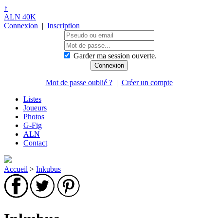
↑
ALN 40K
Connexion
|
Inscription
Garder ma session ouverte.
Mot de passe oublié ?
|
Créer un compte
Listes
Joueurs
Photos
G-Fig
ALN
Contact
Accueil
>
Inkubus